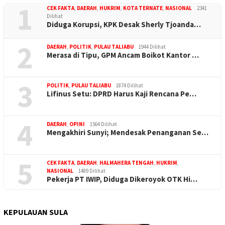
1
CEK FAKTA
,
DAERAH
,
HUKRIM
,
KOTA TERNATE
,
NASIONAL
2341
Dilihat
Diduga Korupsi, KPK Desak Sherly Tjoanda…
2
DAERAH
,
POLITIK
,
PULAU TALIABU
1944 Dilihat
Merasa di Tipu, GPM Ancam Boikot Kantor …
3
POLITIK
,
PULAU TALIABU
1874 Dilihat
Lifinus Setu: DPRD Harus Kaji Rencana Pe…
4
DAERAH
,
OPINI
1564 Dilihat
Mengakhiri Sunyi; Mendesak Penanganan Se…
5
CEK FAKTA
,
DAERAH
,
HALMAHERA TENGAH
,
HUKRIM
,
NASIONAL
1489 Dilihat
Pekerja PT IWIP, Diduga Dikeroyok OTK Hi…
KEPULAUAN SULA