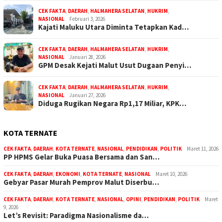
CEK FAKTA
,
DAERAH
,
HALMAHERA SELATAN
,
HUKRIM
,
NASIONAL
Februari 3, 2026
Kajati Maluku Utara Diminta Tetapkan Kad…
CEK FAKTA
,
DAERAH
,
HALMAHERA SELATAN
,
HUKRIM
,
NASIONAL
Januari 28, 2026
GPM Desak Kejati Malut Usut Dugaan Penyi…
CEK FAKTA
,
DAERAH
,
HALMAHERA SELATAN
,
HUKRIM
,
NASIONAL
Januari 27, 2026
Diduga Rugikan Negara Rp1,17 Miliar, KPK…
KOTA TERNATE
CEK FAKTA
,
DAERAH
,
KOTA TERNATE
,
NASIONAL
,
PENDIDIKAN
,
POLITIK
Maret 11, 2026
PP HPMS Gelar Buka Puasa Bersama dan San…
CEK FAKTA
,
DAERAH
,
EKONOMI
,
KOTA TERNATE
,
NASIONAL
Maret 10, 2026
Gebyar Pasar Murah Pemprov Malut Diserbu…
CEK FAKTA
,
DAERAH
,
KOTA TERNATE
,
NASIONAL
,
OPINI
,
PENDIDIKAN
,
POLITIK
Maret
9, 2026
Let’s Revisit: Paradigma Nasionalisme da…