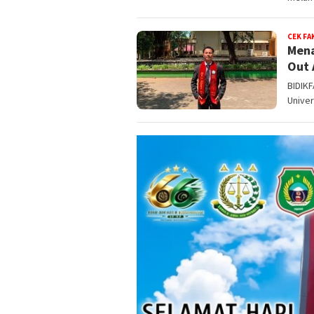
CEK FA
Mena
Out 
BIDIKF
Univer