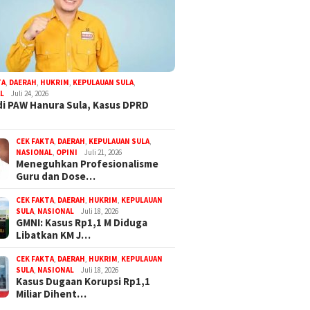
TA
,
DAERAH
,
HUKRIM
,
KEPULAUAN SULA
,
L
Juli 24, 2026
di PAW Hanura Sula, Kasus DPRD
CEK FAKTA
,
DAERAH
,
KEPULAUAN SULA
,
NASIONAL
,
OPINI
Juli 21, 2026
Meneguhkan Profesionalisme
Guru dan Dose…
CEK FAKTA
,
DAERAH
,
HUKRIM
,
KEPULAUAN
SULA
,
NASIONAL
Juli 18, 2026
GMNI: Kasus Rp1,1 M Diduga
Libatkan KM J…
CEK FAKTA
,
DAERAH
,
HUKRIM
,
KEPULAUAN
SULA
,
NASIONAL
Juli 18, 2026
Kasus Dugaan Korupsi Rp1,1
Miliar Dihent…