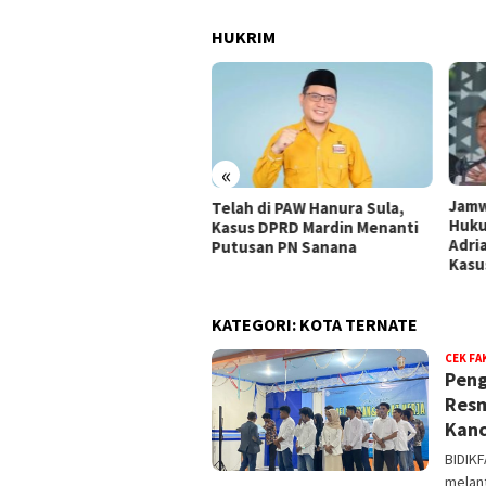
HUKRIM
«
Jamwas Kejagung: Status
Saki
ah di PAW Hanura Sula,
Hukum Eks Jampidsus Febrie
seba
us DPRD Mardin Menanti
Adriansyah Masih Saksi dalam
Adri
tusan PN Sanana
Kasus Dugaan TPPU
KATEGORI:
KOTA TERNATE
CEK FA
Peng
Resm
Kanc
BIDIKF
melant