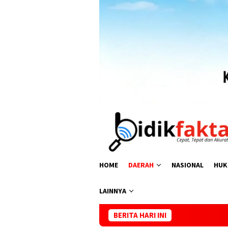
HOME
DAERAH
NASIONAL
HUK
LAINNYA
BERITA HARI INI
Pengurus HMB Maluku Utara Per