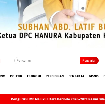
Pencarian
RIM
POLITIK
EKONOMI
PENDIDIKAN
CEK FAKTA
BISNIS
iode 2026–2028 Resmi Dilantik, Usung Misi Mahasiswa Bajo ke Ka