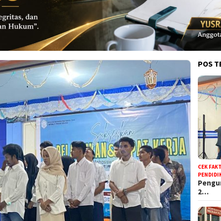
POS T
CEK FAK
PENDIDI
Pengur
2…