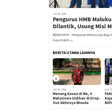
Juli 26, 2026
Pengurus HMB Maluku 
Dilantik, Usung Misi 
BIDIKFAKTA - Himpunan Mahasiswa Bajo M
masa bakti
...
BERITA UTAMA LAINNYA
«
Juli 24, 2026
Juli 15, 2026
Juli 14
Menang Kasasi di MA, 4
FAKI dan GPM Minta
Mal
Mahasiswa Unkhair di Drop-
Kajagung Usut Kasus Kapal
Mus
Out Akhirnya Wisuda
Bilfis DKP Malut
Lok