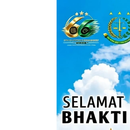
Loncat
ke
konten