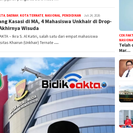
KTA
,
DAERAH
,
KOTA TERNATE
,
NASIONAL
,
PENDIDIKAN
bidikfakta.id
Juli 24, 2026
ng Kasasi di MA, 4 Mahasiswa Unkhair di Drop-
Akhirnya Wisuda
CEK FAK
AKTA – Ikra S. Al Katiri, salah satu dari empat mahasiswa
NASIONA
sitas Khairun (Unkhair) Ternate
…
Telah 
Mar…