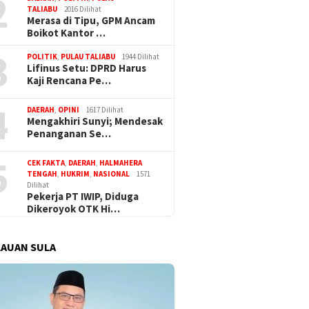
2
TALIABU
2016 Dilihat
Merasa di Tipu, GPM Ancam
Boikot Kantor …
3
POLITIK
,
PULAU TALIABU
1944 Dilihat
Lifinus Setu: DPRD Harus
Kaji Rencana Pe…
4
DAERAH
,
OPINI
1617 Dilihat
Mengakhiri Sunyi; Mendesak
Kasus Rp1,1 M Diduga
Jamwas 
Telah di PAW Hanura Sula,
Penanganan Se…
an KM Jadi Ujian Kajari
Hukum E
Kasus DPRD Mardin Menanti
Adrians
Putusan PN Sanana
5
CEK FAKTA
,
DAERAH
,
HALMAHERA
Kasus D
TENGAH
,
HUKRIM
,
NASIONAL
1571
Dilihat
Pekerja PT IWIP, Diduga
Dikeroyok OTK Hi…
AUAN SULA