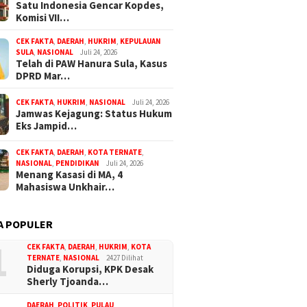
Satu Indonesia Gencar Kopdes,
Komisi VII…
CEK FAKTA
,
DAERAH
,
HUKRIM
,
KEPULAUAN
SULA
,
NASIONAL
Juli 24, 2026
Telah di PAW Hanura Sula, Kasus
DPRD Mar…
CEK FAKTA
,
HUKRIM
,
NASIONAL
Juli 24, 2026
Jamwas Kejagung: Status Hukum
Eks Jampid…
CEK FAKTA
,
DAERAH
,
KOTA TERNATE
,
NASIONAL
,
PENDIDIKAN
Juli 24, 2026
Menang Kasasi di MA, 4
Mahasiswa Unkhair…
A POPULER
1
Juni 21, 2026
Juli 24, 2026
CEK FAKTA
,
DAERAH
,
HUKRIM
,
KOTA
8,8 Miliar di Malut
Petinggi Unutara Belum
Menang Kasasi
TERNATE
,
NASIONAL
2427 Dilihat
Diduga Korupsi, KPK Desak
, FAKI Desak KPK
Terima Surat Resmi Kasus
Mahasiswa Un
Sherly Tjoanda…
TPKS Kader PMII di Ternate
Out Akhirnya
DAERAH
,
POLITIK
,
PULAU