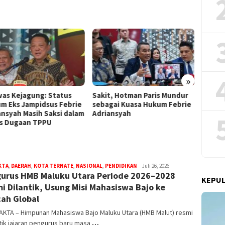
»
t, Hotman Paris Mundur
Hotman Paris Resmi Jadi
GMNI: 
gai Kuasa Hukum Febrie
Kuasa Hukum Eks Jampidsus
Libatk
ansyah
Febrie Adriansyah
Sula
KTA
,
DAERAH
,
KOTA TERNATE
,
NASIONAL
,
PENDIDIKAN
bidikfakta.id
Juli 26, 2026
urus HMB Maluku Utara Periode 2026–2028
KEPUL
i Dilantik, Usung Misi Mahasiswa Bajo ke
ah Global
AKTA – Himpunan Mahasiswa Bajo Maluku Utara (HMB Malut) resmi
ik jajaran pengurus baru masa
…