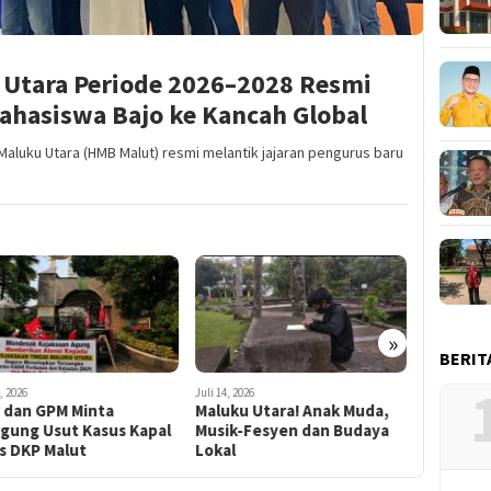
Utara Periode 2026–2028 Resmi
Mahasiswa Bajo ke Kancah Global
aluku Utara (HMB Malut) resmi melantik jajaran pengurus baru
»
BERIT
, 2026
Juli 14, 2026
Juli 10, 2026
uku Utara! Anak Muda,
Maluku Utara; Antara
Proyek Rp
ik-Fesyen dan Budaya
Komunikasi, Budaya dan
Mangkrak
al
Etnis
Usut