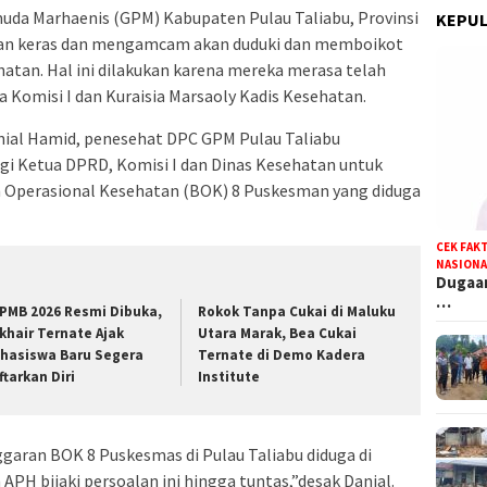
uda Marhaenis (GPM) Kabupaten Pulau Taliabu, Provinsi
KEPUL
tan keras dan mengamcam akan duduki dan memboikot
atan. Hal ini dilakukan karena mereka merasa telah
 Komisi I dan Kuraisia Marsaoly Kadis Kesehatan.
anial Hamid, penesehat DPC GPM Pulau Taliabu
 Ketua DPRD, Komisi I dan Dinas Kesehatan untuk
Operasional Kesehatan (BOK) 8 Puskesman yang diduga
CEK FAK
NASIONA
Dugaan
…
PMB 2026 Resmi Dibuka,
Rokok Tanpa Cukai di Maluku
khair Ternate Ajak
Utara Marak, Bea Cukai
hasiswa Baru Segera
Ternate di Demo Kadera
ftarkan Diri
Institute
garan BOK 8 Puskesmas di Pulau Taliabu diduga di
PH bijaki persoalan ini hingga tuntas,”desak Danial.