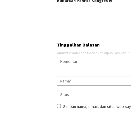
Bubarkan Panitia Kongres IV
Tinggalkan Balasan
Alamat email Anda tidak akan dipublikasikan.
Ru
Simpan nama, email, dan situs web say