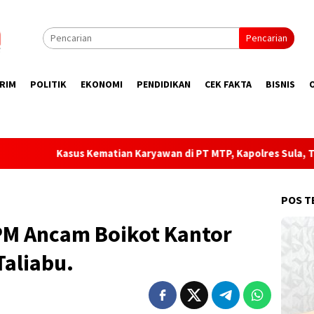
Pencarian
RIM
POLITIK
EKONOMI
PENDIDIKAN
CEK FAKTA
BISNIS
an Karyawan di PT MTP, Kapolres Sula, Tunggu Laporan Rasmi!
POS T
GPM Ancam Boikot Kantor
Taliabu.