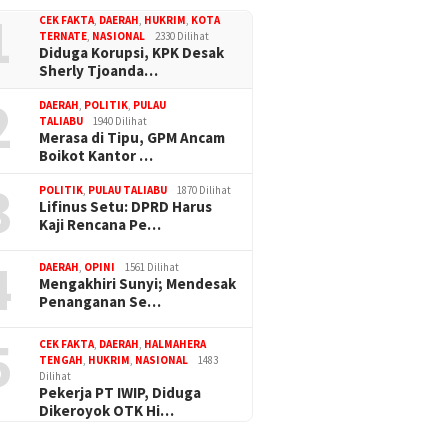
1
CEK FAKTA
,
DAERAH
,
HUKRIM
,
KOTA
TERNATE
,
NASIONAL
2330 Dilihat
Diduga Korupsi, KPK Desak
Sherly Tjoanda…
2
DAERAH
,
POLITIK
,
PULAU
TALIABU
1940 Dilihat
Merasa di Tipu, GPM Ancam
Boikot Kantor …
3
POLITIK
,
PULAU TALIABU
1870 Dilihat
Lifinus Setu: DPRD Harus
Kaji Rencana Pe…
4
DAERAH
,
OPINI
1561 Dilihat
Mengakhiri Sunyi; Mendesak
Penanganan Se…
5
CEK FAKTA
,
DAERAH
,
HALMAHERA
TENGAH
,
HUKRIM
,
NASIONAL
1483
Dilihat
Pekerja PT IWIP, Diduga
Dikeroyok OTK Hi…