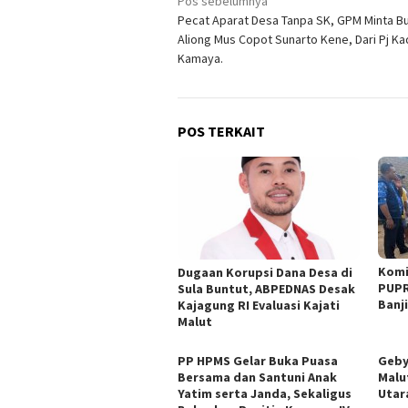
Navigasi
Pos sebelumnya
Pecat Aparat Desa Tanpa SK, GPM Minta Bu
pos
Aliong Mus Copot Sunarto Kene, Dari Pj K
Kamaya.
POS TERKAIT
Komi
Dugaan Korupsi Dana Desa di
PUPR
Sula Buntut, ABPEDNAS Desak
Banji
Kajagung RI Evaluasi Kajati
Malut
PP HPMS Gelar Buka Puasa
Geby
Bersama dan Santuni Anak
Malu
Yatim serta Janda, Sekaligus
Utar