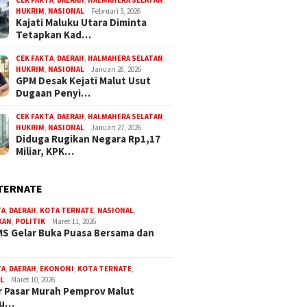
CEK FAKTA
,
DAERAH
,
HALMAHERA SELATAN
,
HUKRIM
,
NASIONAL
Februari 3, 2026
Kajati Maluku Utara Diminta
Tetapkan Kad…
CEK FAKTA
,
DAERAH
,
HALMAHERA SELATAN
,
HUKRIM
,
NASIONAL
Januari 28, 2026
GPM Desak Kejati Malut Usut
Dugaan Penyi…
CEK FAKTA
,
DAERAH
,
HALMAHERA SELATAN
,
HUKRIM
,
NASIONAL
Januari 27, 2026
Diduga Rugikan Negara Rp1,17
Miliar, KPK…
TERNATE
TA
,
DAERAH
,
KOTA TERNATE
,
NASIONAL
,
KAN
,
POLITIK
Maret 11, 2026
S Gelar Buka Puasa Bersama dan
TA
,
DAERAH
,
EKONOMI
,
KOTA TERNATE
,
L
Maret 10, 2026
 Pasar Murah Pemprov Malut
bu…