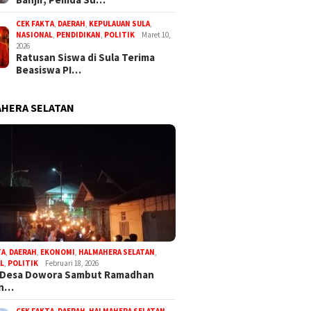
CEK FAKTA
,
DAERAH
,
KEPULAUAN SULA
,
NASIONAL
,
PENDIDIKAN
,
POLITIK
Maret 10,
2026
Ratusan Siswa di Sula Terima
Beasiswa PI…
HERA SELATAN
TA
,
DAERAH
,
EKONOMI
,
HALMAHERA SELATAN
,
L
,
POLITIK
Februari 18, 2026
 Desa Dowora Sambut Ramadhan
an…