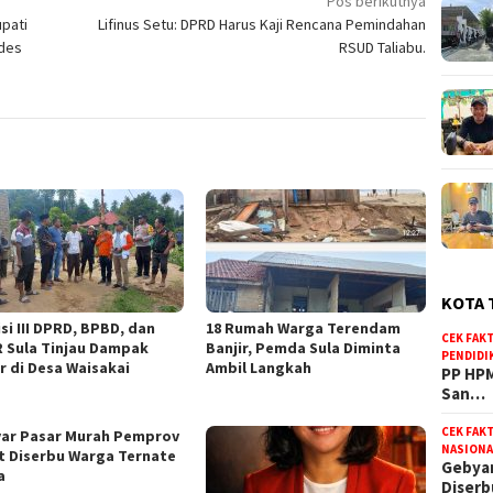
Pos berikutnya
pati
Lifinus Setu: DPRD Harus Kaji Rencana Pemindahan
ades
RSUD Taliabu.
KOTA 
si III DPRD, BPBD, dan
18 Rumah Warga Terendam
CEK FAK
 Sula Tinjau Dampak
Banjir, Pemda Sula Diminta
PENDIDI
r di Desa Waisakai
Ambil Langkah
PP HPM
San…
CEK FAK
ar Pasar Murah Pemprov
NASIONA
t Diserbu Warga Ternate
Gebyar
a
Diser