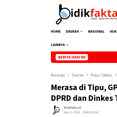
Loncat
ke
konten
HOME
DAERAH
NASIONAL
HUK
LAINNYA
BERITA HARI INI
Kasus Kemati
Beranda
Daerah
Pulau Taliabu
Merasa di Tipu, 
DPRD dan Dinkes 
Bidikfakta.id
Mei 15, 2025
1940 Dilihat