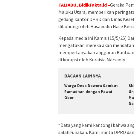
TALIABU, BidikFakta.id –
Geraka Pem
Maluku Utara, memberikan peringa
gedung kantor DPRD dan Dinas Keseh
dibohongi oleh Hasanudin Hase Ketua
Kepada media ini Kamis (15/5/25) D
mengatakan mereka akan mendatangi
mempertanyakan anggaran Bantuan 
di korupsi oleh Kuraisia Marsaoly.
BACAAN LAINNYA
Warga Desa Dowora Sambut
SN
Ramadhan dengan Pawai
Un
Obor
Ma
Da
“Data yang kami kantongi bahwa ang
salahgunakan. Kami minta DPRD dan A