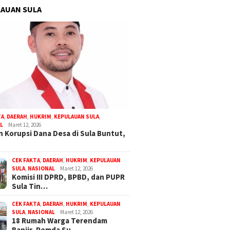
AUAN SULA
TA
,
DAERAH
,
HUKRIM
,
KEPULAUAN SULA
,
L
Maret 12, 2026
 Korupsi Dana Desa di Sula Buntut,
CEK FAKTA
,
DAERAH
,
HUKRIM
,
KEPULAUAN
SULA
,
NASIONAL
Maret 12, 2026
Komisi III DPRD, BPBD, dan PUPR
Sula Tin…
CEK FAKTA
,
DAERAH
,
HUKRIM
,
KEPULAUAN
SULA
,
NASIONAL
Maret 12, 2026
18 Rumah Warga Terendam
Banjir, Pemda Su…