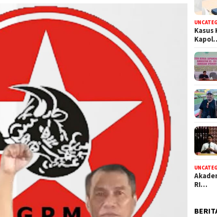
UNCATE
Kasus 
Kapol
UNCATE
Akadem
RI…
BERIT