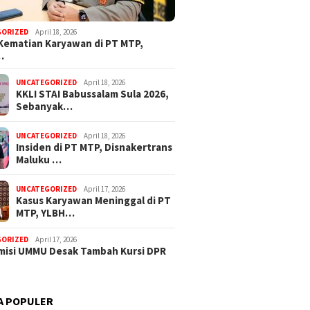
GORIZED
April 18, 2026
Kematian Karyawan di PT MTP,
…
UNCATEGORIZED
April 18, 2026
KKLI STAI Babussalam Sula 2026,
Sebanyak…
UNCATEGORIZED
April 18, 2026
Insiden di PT MTP, Disnakertrans
Maluku …
UNCATEGORIZED
April 17, 2026
Kasus Karyawan Meninggal di PT
MTP, YLBH…
GORIZED
April 17, 2026
isi UMMU Desak Tambah Kursi DPR
A POPULER