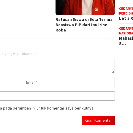
CEK FAK
PENDIDI
Let’s 
Ratusan Siswa di Sula Terima
Beasiswa PIP dari Ibu Irine
CEK FAK
Roba
NASIONA
Mahasi
S…
as yang wajib ditandai
*
a pada peramban ini untuk komentar saya berikutnya.