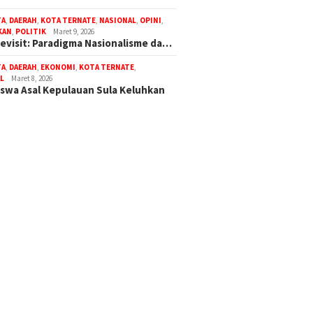
TA
,
DAERAH
,
KOTA TERNATE
,
NASIONAL
,
OPINI
,
KAN
,
POLITIK
Maret 9, 2026
Revisit: Paradigma Nasionalisme da…
TA
,
DAERAH
,
EKONOMI
,
KOTA TERNATE
,
L
Maret 8, 2026
swa Asal Kepulauan Sula Keluhkan