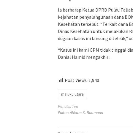
Ia berharap Ketua DPRD Pulau Taliab
kejahatan penyalahgunaan dana BOK
Kesehatan tersebut. “Terkait dana 
Dinas Kesehatan untuk melakukan R
dugaan kasus ini lansung ditelisik,” u
“Kasus ini kami GPM tidak tinggal d
Danial Hamid mengakhiri.
Post Views:
1,940
maluku utara
Penulis: Tim
Editor: Ahkam K. Buamona