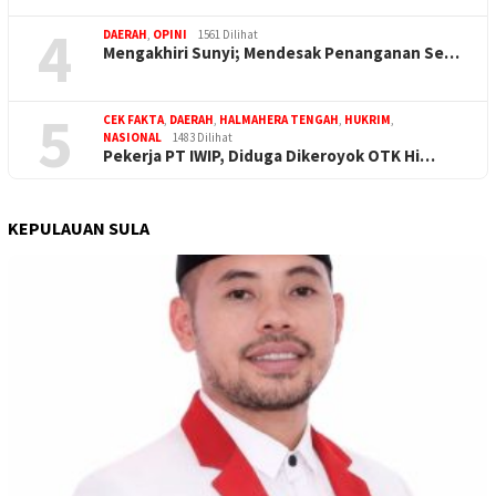
4
DAERAH
,
OPINI
1561 Dilihat
Mengakhiri Sunyi; Mendesak Penanganan Se…
5
CEK FAKTA
,
DAERAH
,
HALMAHERA TENGAH
,
HUKRIM
,
NASIONAL
1483 Dilihat
Pekerja PT IWIP, Diduga Dikeroyok OTK Hi…
KEPULAUAN SULA