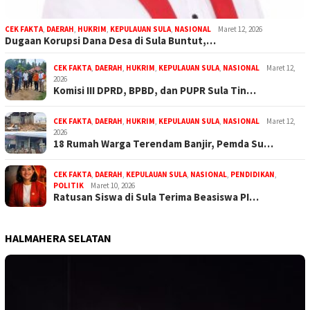
CEK FAKTA
,
DAERAH
,
HUKRIM
,
KEPULAUAN SULA
,
NASIONAL
Maret 12, 2026
Dugaan Korupsi Dana Desa di Sula Buntut,…
CEK FAKTA
,
DAERAH
,
HUKRIM
,
KEPULAUAN SULA
,
NASIONAL
Maret 12,
2026
Komisi III DPRD, BPBD, dan PUPR Sula Tin…
CEK FAKTA
,
DAERAH
,
HUKRIM
,
KEPULAUAN SULA
,
NASIONAL
Maret 12,
2026
18 Rumah Warga Terendam Banjir, Pemda Su…
CEK FAKTA
,
DAERAH
,
KEPULAUAN SULA
,
NASIONAL
,
PENDIDIKAN
,
POLITIK
Maret 10, 2026
Ratusan Siswa di Sula Terima Beasiswa PI…
HALMAHERA SELATAN