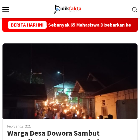
Loncat
Menu
ke
Mobile
konten
Sula 2026, Sebanyak 65 Mahasiswa Disebarkan ke Sula dan Taliabu
BERITA HARI INI
Februari 18, 2026
Warga Desa Dowora Sambut