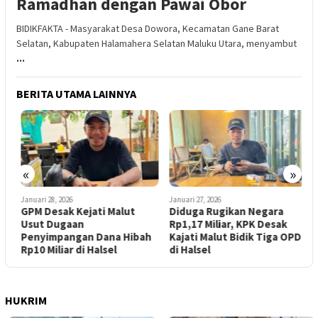
Ramadhan dengan Pawai Obor
BIDIKFAKTA - Masyarakat Desa Dowora, Kecamatan Gane Barat
Selatan, Kabupaten Halamahera Selatan Maluku Utara, menyambut
...
BERITA UTAMA LAINNYA
N
P
I
«
»
Januari 28, 2026
Januari 27, 2026
a
GPM Desak Kejati Malut
Diduga Rugikan Negara
Usut Dugaan
Rp1,17 Miliar, KPK Desak
Penyimpangan Dana Hibah
Kajati Malut Bidik Tiga OPD
Rp10 Miliar di Halsel
di Halsel
HUKRIM