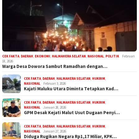
CEK FAKTA
,
DAERAH
,
EKONOMI
,
HALMAHERA SELATAN
,
NASIONAL
,
POLITIK
Februari
18, 2026
Warga Desa Dowora Sambut Ramadhan dengan…
CEK FAKTA
,
DAERAH
,
HALMAHERA SELATAN
,
HUKRIM
,
NASIONAL
Februari 3, 2026
Kajati Maluku Utara Diminta Tetapkan Kad…
CEK FAKTA
,
DAERAH
,
HALMAHERA SELATAN
,
HUKRIM
,
NASIONAL
Januari 28, 2026
GPM Desak Kejati Malut Usut Dugaan Penyi…
CEK FAKTA
,
DAERAH
,
HALMAHERA SELATAN
,
HUKRIM
,
NASIONAL
Januari 27, 2026
Diduga Rugikan Negara Rp1,17 Miliar, KPK…