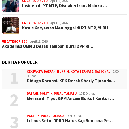
UNCATEGORIZED
April 18, 2026
Insiden di PT MTP, Disnakertrans Maluku …
UNCATEGORIZED
April 17, 2026
Kasus Karyawan Meninggal di PT MTP, YLBH…
UNCATEGORIZED
April 17, 2026
Akademisi UMMU Desak Tambah Kursi DPR RI…
BERITA POPULER
1
CEK FAKTA
,
DAERAH
,
HUKRIM
,
KOTA TERNATE
,
NASIONAL
2330
Dilihat
Diduga Korupsi, KPK Desak Sherly Tjoanda…
2
DAERAH
,
POLITIK
,
PULAU TALIABU
1940 Dilihat
Merasa di Tipu, GPM Ancam Boikot Kantor …
3
POLITIK
,
PULAU TALIABU
1871 Dilihat
Lifinus Setu: DPRD Harus Kaji Rencana Pe…