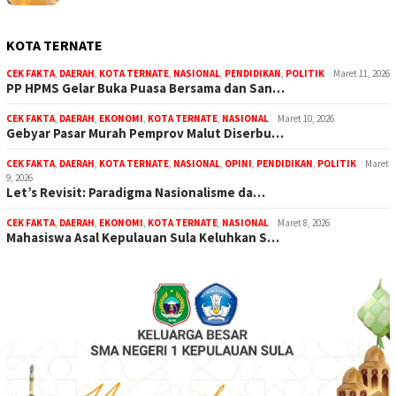
KOTA TERNATE
CEK FAKTA
,
DAERAH
,
KOTA TERNATE
,
NASIONAL
,
PENDIDIKAN
,
POLITIK
Maret 11, 2026
PP HPMS Gelar Buka Puasa Bersama dan San…
CEK FAKTA
,
DAERAH
,
EKONOMI
,
KOTA TERNATE
,
NASIONAL
Maret 10, 2026
Gebyar Pasar Murah Pemprov Malut Diserbu…
CEK FAKTA
,
DAERAH
,
KOTA TERNATE
,
NASIONAL
,
OPINI
,
PENDIDIKAN
,
POLITIK
Maret
9, 2026
Let’s Revisit: Paradigma Nasionalisme da…
CEK FAKTA
,
DAERAH
,
EKONOMI
,
KOTA TERNATE
,
NASIONAL
Maret 8, 2026
Mahasiswa Asal Kepulauan Sula Keluhkan S…