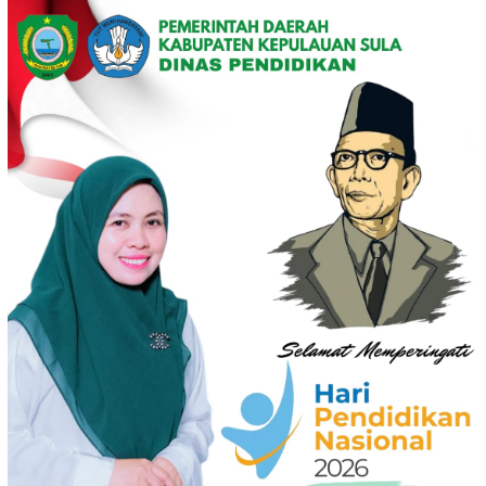
Loncat
ke
konten