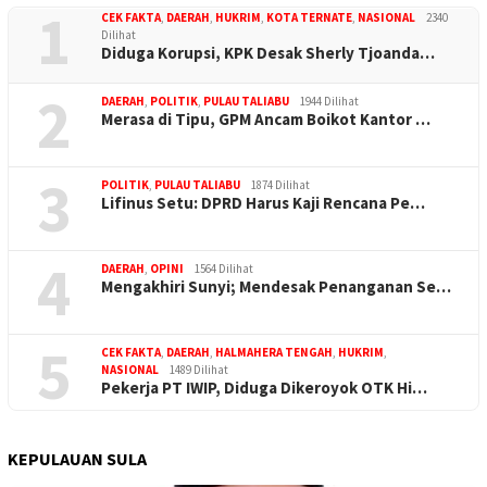
1
CEK FAKTA
,
DAERAH
,
HUKRIM
,
KOTA TERNATE
,
NASIONAL
2340
Dilihat
Diduga Korupsi, KPK Desak Sherly Tjoanda…
2
DAERAH
,
POLITIK
,
PULAU TALIABU
1944 Dilihat
Merasa di Tipu, GPM Ancam Boikot Kantor …
3
POLITIK
,
PULAU TALIABU
1874 Dilihat
Lifinus Setu: DPRD Harus Kaji Rencana Pe…
4
DAERAH
,
OPINI
1564 Dilihat
Mengakhiri Sunyi; Mendesak Penanganan Se…
5
CEK FAKTA
,
DAERAH
,
HALMAHERA TENGAH
,
HUKRIM
,
NASIONAL
1489 Dilihat
Pekerja PT IWIP, Diduga Dikeroyok OTK Hi…
KEPULAUAN SULA