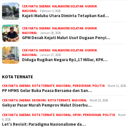
CEK FAKTA
,
DAERAH
,
HALMAHERA SELATAN
,
HUKRIM
,
NASIONAL
Februari 3, 2026
Kajati Maluku Utara Diminta Tetapkan Kad…
CEK FAKTA
,
DAERAH
,
HALMAHERA SELATAN
,
HUKRIM
,
NASIONAL
Januari 28, 2026
GPM Desak Kejati Malut Usut Dugaan Penyi…
CEK FAKTA
,
DAERAH
,
HALMAHERA SELATAN
,
HUKRIM
,
NASIONAL
Januari 27, 2026
Diduga Rugikan Negara Rp1,17 Miliar, KPK…
KOTA TERNATE
CEK FAKTA
,
DAERAH
,
KOTA TERNATE
,
NASIONAL
,
PENDIDIKAN
,
POLITIK
Maret 11, 2026
PP HPMS Gelar Buka Puasa Bersama dan San…
CEK FAKTA
,
DAERAH
,
EKONOMI
,
KOTA TERNATE
,
NASIONAL
Maret 10, 2026
Gebyar Pasar Murah Pemprov Malut Diserbu…
CEK FAKTA
,
DAERAH
,
KOTA TERNATE
,
NASIONAL
,
OPINI
,
PENDIDIKAN
,
POLITIK
Maret
9, 2026
Let’s Revisit: Paradigma Nasionalisme da…