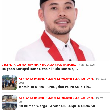
CEK FAKTA
,
DAERAH
,
HUKRIM
,
KEPULAUAN SULA
,
NASIONAL
Maret 12, 2026
Dugaan Korupsi Dana Desa di Sula Buntut,…
CEK FAKTA
,
DAERAH
,
HUKRIM
,
KEPULAUAN SULA
,
NASIONAL
Maret 12,
2026
Komisi III DPRD, BPBD, dan PUPR Sula Tin…
CEK FAKTA
,
DAERAH
,
HUKRIM
,
KEPULAUAN SULA
,
NASIONAL
Maret 12,
2026
18 Rumah Warga Terendam Banjir, Pemda Su…