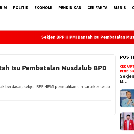
RIM
POLITIK
EKONOMI
PENDIDIKAN
CEK FAKTA
BISNIS
IPMI Bantah Isu Pembatalan Musdalub BPD HIPMI Maluku Utara
POS T
tah Isu Pembatalan Musdalub BPD
CEK FAK
PENDIDI
Sekjen
M…
dak berdasar, sekjen BPP HIPMI perintahkan tim karteker tetap