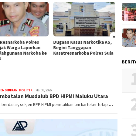
»
an Kasus Narkotika AS,
Diduga Lindungi Terduga
Kanto
ni Tanggapan
Pelaku Narkotika, GMNI-GPM
Buamo
tresnarkoba Polres Sula
Desak Kapolda Malut Copot
Kasus 
Kasat Resnarkoba dan
Kenak
BERIT
Kapolres Sula
Sula M
PENDIDIKAN
,
POLITIK
bidikfakta.id
Mei 31, 2026
embatalan Musdalub BPD HIPMI Maluku Utara
k berdasar, sekjen BPP HIPMI perintahkan tim karteker tetap
…