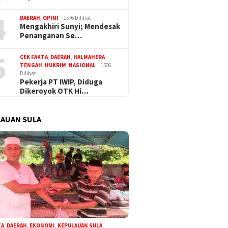
4
DAERAH
,
OPINI
1576 Dilihat
Mengakhiri Sunyi; Mendesak
Penanganan Se…
5
CEK FAKTA
,
DAERAH
,
HALMAHERA
TENGAH
,
HUKRIM
,
NASIONAL
1506
Dilihat
Pekerja PT IWIP, Diduga
Dikeroyok OTK Hi…
AUAN SULA
TA
,
DAERAH
,
EKONOMI
,
KEPULAUAN SULA
,