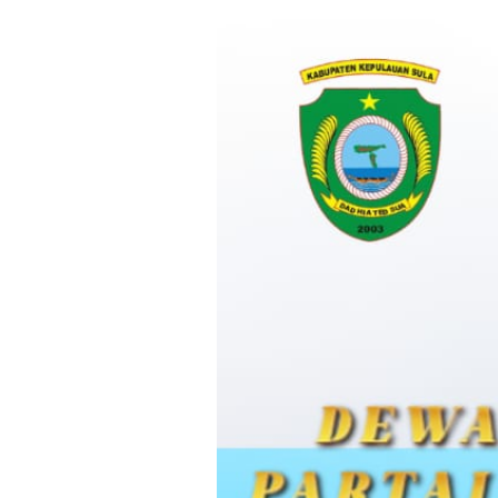
Loncat
ke
konten