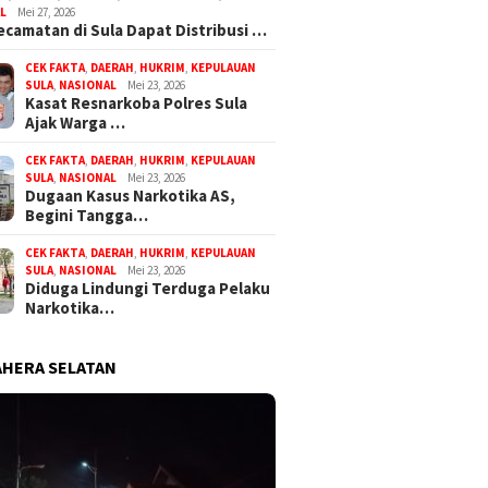
L
Mei 27, 2026
ecamatan di Sula Dapat Distribusi …
CEK FAKTA
,
DAERAH
,
HUKRIM
,
KEPULAUAN
SULA
,
NASIONAL
Mei 23, 2026
Kasat Resnarkoba Polres Sula
Ajak Warga …
CEK FAKTA
,
DAERAH
,
HUKRIM
,
KEPULAUAN
SULA
,
NASIONAL
Mei 23, 2026
Dugaan Kasus Narkotika AS,
Begini Tangga…
CEK FAKTA
,
DAERAH
,
HUKRIM
,
KEPULAUAN
SULA
,
NASIONAL
Mei 23, 2026
Diduga Lindungi Terduga Pelaku
Narkotika…
HERA SELATAN