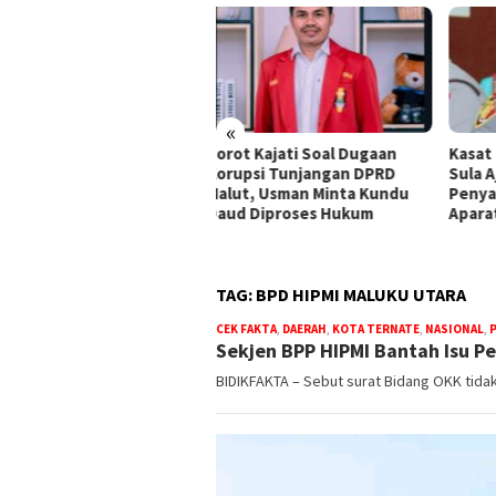
«
ot Kajati Soal Dugaan
Kasat Resnarkoba Polres
Duga
upsi Tunjangan DPRD
Sula Ajak Warga Laporkan
Begi
ut, Usman Minta Kundu
Penyalahgunaan Narkoba ke
Kasa
ud Diproses Hukum
Aparat
TAG:
BPD HIPMI MALUKU UTARA
CEK FAKTA
,
DAERAH
,
KOTA TERNATE
,
NASIONAL
,
Sekjen BPP HIPMI Bantah Isu P
BIDIKFAKTA – Sebut surat Bidang OKK tida