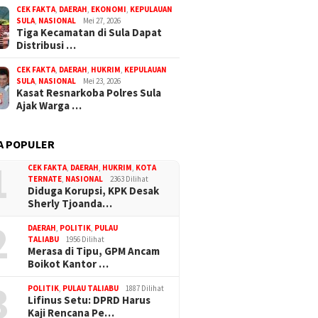
CEK FAKTA
,
DAERAH
,
EKONOMI
,
KEPULAUAN
SULA
,
NASIONAL
Mei 27, 2026
Tiga Kecamatan di Sula Dapat
Distribusi …
CEK FAKTA
,
DAERAH
,
HUKRIM
,
KEPULAUAN
SULA
,
NASIONAL
Mei 23, 2026
Kasat Resnarkoba Polres Sula
r Hukum Adha
Sorot Kajati Soal Dugaan
Kasat R
Ajak Warga …
na Menangi Gugatan
Korupsi Tunjangan DPRD
Sula Aj
Reklamasi AHM, MA
Malut, Usman Minta Kundu
Penyala
an Denda ke Pemda
Daud Diproses Hukum
Aparat
A POPULER
iliaran Rupiah
1
CEK FAKTA
,
DAERAH
,
HUKRIM
,
KOTA
TERNATE
,
NASIONAL
2363 Dilihat
Diduga Korupsi, KPK Desak
Sherly Tjoanda…
2
DAERAH
,
POLITIK
,
PULAU
TALIABU
1956 Dilihat
Merasa di Tipu, GPM Ancam
Boikot Kantor …
3
POLITIK
,
PULAU TALIABU
1887 Dilihat
Lifinus Setu: DPRD Harus
Kaji Rencana Pe…