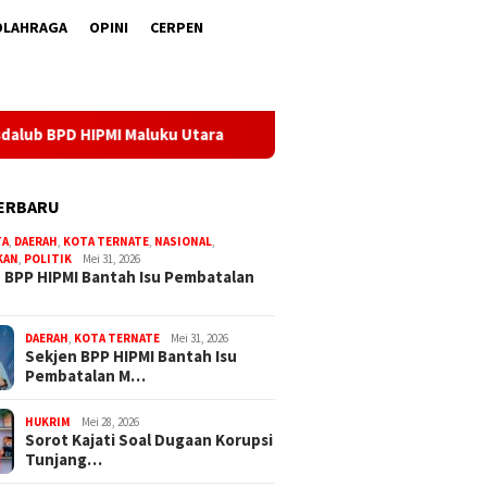
OLAHRAGA
OPINI
CERPEN
Sekjen BPP HIPMI Bantah Isu Pembatalan Musdalub BPD HIP
ERBARU
TA
,
DAERAH
,
KOTA TERNATE
,
NASIONAL
,
KAN
,
POLITIK
Mei 31, 2026
 BPP HIPMI Bantah Isu Pembatalan
DAERAH
,
KOTA TERNATE
Mei 31, 2026
Sekjen BPP HIPMI Bantah Isu
Pembatalan M…
HUKRIM
Mei 28, 2026
Sorot Kajati Soal Dugaan Korupsi
Tunjang…