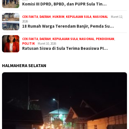
Komisi III DPRD, BPBD, dan PUPR Sula Tin…
CEK FAKTA
,
DAERAH
,
HUKRIM
,
KEPULAUAN SULA
,
NASIONAL
Maret 12,
2026
18 Rumah Warga Terendam Banjir, Pemda Su…
CEK FAKTA
,
DAERAH
,
KEPULAUAN SULA
,
NASIONAL
,
PENDIDIKAN
,
POLITIK
Maret 10, 2026
Ratusan Siswa di Sula Terima Beasiswa PI…
HALMAHERA SELATAN