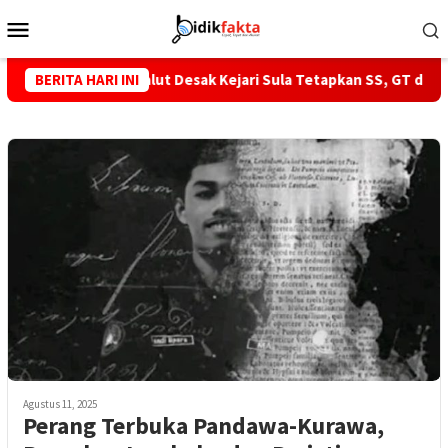
Loncat
Menu
ke
Mobile
konten
ula, GMNI Malut Desak Kejari Sula Tetapkan SS, GT dan Dirut PT I
BERITA HARI INI
Agustus 11, 2025
Perang Terbuka Pandawa-Kurawa,