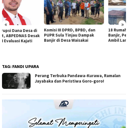
«
»
Komisi III DPRD, BPBD, dan
18 Rumah Warga Terendam
PUPR Sula Tinjau Dampak
Banjir, Pemda Sula Diminta
Banjir di Desa Waisakai
Ambil Langkah
TAG:
FANDI UPARA
Perang Terbuka Pandawa-Kurawa, Ramalan
Jayabaka dan Peristiwa Goro-goro!