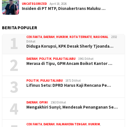
UNCATEGORIZED
April 18, 2026
Insiden di PT MTP, Disnakertrans Maluku …
BERITA POPULER
1
CEK FAKTA
,
DAERAH
,
HUKRIM
,
KOTA TERNATE
,
NASIONAL
2332
Dilihat
Diduga Korupsi, KPK Desak Sherly Tjoanda…
2
DAERAH
,
POLITIK
,
PULAU TALIABU
1941 Dilihat
Merasa di Tipu, GPM Ancam Boikot Kantor …
3
POLITIK
,
PULAU TALIABU
1871 Dilihat
Lifinus Setu: DPRD Harus Kaji Rencana Pe…
4
DAERAH
,
OPINI
1563 Dilihat
Mengakhiri Sunyi; Mendesak Penanganan Se…
CEK FAKTA
,
DAERAH
,
HALMAHERA TENGAH
,
HUKRIM
,