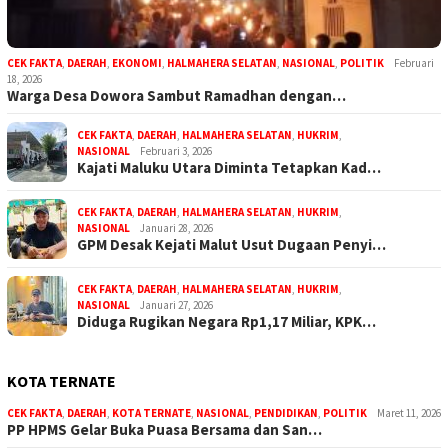
CEK FAKTA
,
DAERAH
,
EKONOMI
,
HALMAHERA SELATAN
,
NASIONAL
,
POLITIK
Februari
18, 2026
Warga Desa Dowora Sambut Ramadhan dengan…
CEK FAKTA
,
DAERAH
,
HALMAHERA SELATAN
,
HUKRIM
,
NASIONAL
Februari 3, 2026
Kajati Maluku Utara Diminta Tetapkan Kad…
CEK FAKTA
,
DAERAH
,
HALMAHERA SELATAN
,
HUKRIM
,
NASIONAL
Januari 28, 2026
GPM Desak Kejati Malut Usut Dugaan Penyi…
CEK FAKTA
,
DAERAH
,
HALMAHERA SELATAN
,
HUKRIM
,
NASIONAL
Januari 27, 2026
Diduga Rugikan Negara Rp1,17 Miliar, KPK…
KOTA TERNATE
CEK FAKTA
,
DAERAH
,
KOTA TERNATE
,
NASIONAL
,
PENDIDIKAN
,
POLITIK
Maret 11, 2026
PP HPMS Gelar Buka Puasa Bersama dan San…