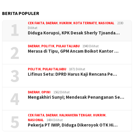
BERITA POPULER
1
CEK FAKTA
,
DAERAH
,
HUKRIM
,
KOTA TERNATE
,
NASIONAL
2330
Dilihat
Diduga Korupsi, KPK Desak Sherly Tjoanda…
2
DAERAH
,
POLITIK
,
PULAU TALIABU
1940 Dilihat
Merasa di Tipu, GPM Ancam Boikot Kantor …
3
POLITIK
,
PULAU TALIABU
1871 Dilihat
Lifinus Setu: DPRD Harus Kaji Rencana Pe…
4
DAERAH
,
OPINI
1562 Dilihat
Mengakhiri Sunyi; Mendesak Penanganan Se…
5
CEK FAKTA
,
DAERAH
,
HALMAHERA TENGAH
,
HUKRIM
,
NASIONAL
1484 Dilihat
Pekerja PT IWIP, Diduga Dikeroyok OTK Hi…