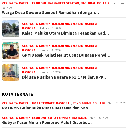
CEK FAKTA
,
DAERAH
,
EKONOMI
,
HALMAHERA SELATAN
,
NASIONAL
,
POLITIK
Februari
18, 2026
Warga Desa Dowora Sambut Ramadhan dengan…
CEK FAKTA
,
DAERAH
,
HALMAHERA SELATAN
,
HUKRIM
,
NASIONAL
Februari 3, 2026
Kajati Maluku Utara Diminta Tetapkan Kad…
CEK FAKTA
,
DAERAH
,
HALMAHERA SELATAN
,
HUKRIM
,
NASIONAL
Januari 28, 2026
GPM Desak Kejati Malut Usut Dugaan Penyi…
CEK FAKTA
,
DAERAH
,
HALMAHERA SELATAN
,
HUKRIM
,
NASIONAL
Januari 27, 2026
Diduga Rugikan Negara Rp1,17 Miliar, KPK…
KOTA TERNATE
CEK FAKTA
,
DAERAH
,
KOTA TERNATE
,
NASIONAL
,
PENDIDIKAN
,
POLITIK
Maret 11, 2026
PP HPMS Gelar Buka Puasa Bersama dan San…
CEK FAKTA
,
DAERAH
,
EKONOMI
,
KOTA TERNATE
,
NASIONAL
Maret 10, 2026
Gebyar Pasar Murah Pemprov Malut Diserbu…