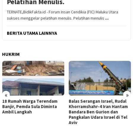
Pelatihan Menulis.
TERNATE,BidikFakta.id - Forum Insan Cendikia (FIC) Maluku Utara
sukses menggelar pelatihan menulis. Pelatihan menulis
...
BERITA UTAMA LAINNYA
HUKRIM
«
»
18 Rumah Warga Terendam
Balas Serangan Israel, Rudal
Banjir, Pemda Sula Diminta
Khorramshahr-4 Iran Hantam
Ambil Langkah
Bandara Ben Gurion dan
Pangkalan Udara Israel di Tel
Aviv