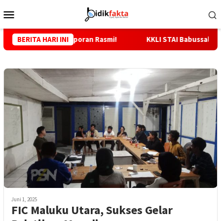
Loncat
Menu
ke
Mobile
konten
 Tunggu Laporan Rasmi!
BERITA HARI INI
KKLI STAI Babussalam Sula 2026,
Juni 1, 2025
FIC Maluku Utara, Sukses Gelar