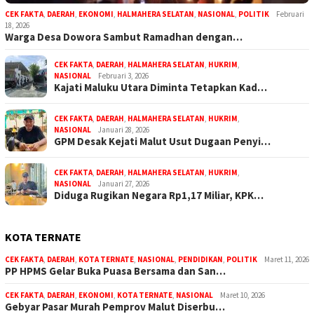
CEK FAKTA
,
DAERAH
,
EKONOMI
,
HALMAHERA SELATAN
,
NASIONAL
,
POLITIK
Februari
18, 2026
Warga Desa Dowora Sambut Ramadhan dengan…
CEK FAKTA
,
DAERAH
,
HALMAHERA SELATAN
,
HUKRIM
,
NASIONAL
Februari 3, 2026
Kajati Maluku Utara Diminta Tetapkan Kad…
CEK FAKTA
,
DAERAH
,
HALMAHERA SELATAN
,
HUKRIM
,
NASIONAL
Januari 28, 2026
GPM Desak Kejati Malut Usut Dugaan Penyi…
CEK FAKTA
,
DAERAH
,
HALMAHERA SELATAN
,
HUKRIM
,
NASIONAL
Januari 27, 2026
Diduga Rugikan Negara Rp1,17 Miliar, KPK…
KOTA TERNATE
CEK FAKTA
,
DAERAH
,
KOTA TERNATE
,
NASIONAL
,
PENDIDIKAN
,
POLITIK
Maret 11, 2026
PP HPMS Gelar Buka Puasa Bersama dan San…
CEK FAKTA
,
DAERAH
,
EKONOMI
,
KOTA TERNATE
,
NASIONAL
Maret 10, 2026
Gebyar Pasar Murah Pemprov Malut Diserbu…