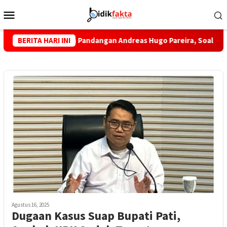
Loncat
Menu
ke
Mobile
konten
ung Penuh Pandangan Andreas Hugo Pareira, Soal Ini?
BERITA HARI INI
Te
Agustus 16, 2025
Dugaan Kasus Suap Bupati Pati,