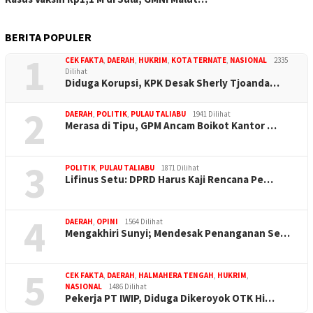
BERITA POPULER
1
CEK FAKTA
,
DAERAH
,
HUKRIM
,
KOTA TERNATE
,
NASIONAL
2335
Dilihat
Diduga Korupsi, KPK Desak Sherly Tjoanda…
2
DAERAH
,
POLITIK
,
PULAU TALIABU
1941 Dilihat
Merasa di Tipu, GPM Ancam Boikot Kantor …
3
POLITIK
,
PULAU TALIABU
1871 Dilihat
Lifinus Setu: DPRD Harus Kaji Rencana Pe…
4
DAERAH
,
OPINI
1564 Dilihat
Mengakhiri Sunyi; Mendesak Penanganan Se…
5
CEK FAKTA
,
DAERAH
,
HALMAHERA TENGAH
,
HUKRIM
,
NASIONAL
1486 Dilihat
Pekerja PT IWIP, Diduga Dikeroyok OTK Hi…