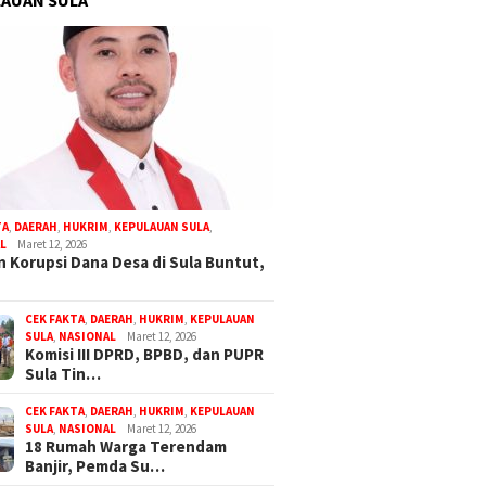
TA
,
DAERAH
,
HUKRIM
,
KEPULAUAN SULA
,
L
Maret 12, 2026
 Korupsi Dana Desa di Sula Buntut,
CEK FAKTA
,
DAERAH
,
HUKRIM
,
KEPULAUAN
SULA
,
NASIONAL
Maret 12, 2026
Komisi III DPRD, BPBD, dan PUPR
Sula Tin…
CEK FAKTA
,
DAERAH
,
HUKRIM
,
KEPULAUAN
SULA
,
NASIONAL
Maret 12, 2026
18 Rumah Warga Terendam
Banjir, Pemda Su…