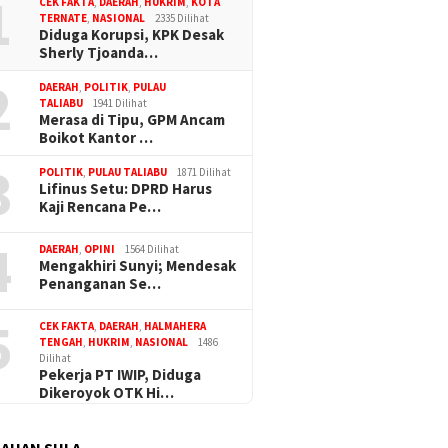
1
CEK FAKTA
,
DAERAH
,
HUKRIM
,
KOTA
TERNATE
,
NASIONAL
2335 Dilihat
alut Apresiasi Gerak
Diduga Korupsi, KPK Desak
Polres Haltim Tangani
Sherly Tjoanda…
 Teror OTK di Lakoda
2
DAERAH
,
POLITIK
,
PULAU
TALIABU
1941 Dilihat
Merasa di Tipu, GPM Ancam
Boikot Kantor …
Komisi I
Dugaan Korupsi Dana Desa di
PUPR Su
Sula Buntut, ABPEDNAS
3
POLITIK
,
PULAU TALIABU
1871 Dilihat
Banjir d
Desak Kajagung RI Evaluasi
Lifinus Setu: DPRD Harus
Kajati Malut
Kaji Rencana Pe…
4
DAERAH
,
OPINI
1564 Dilihat
Mengakhiri Sunyi; Mendesak
Penanganan Se…
5
CEK FAKTA
,
DAERAH
,
HALMAHERA
TENGAH
,
HUKRIM
,
NASIONAL
1486
Dilihat
Pekerja PT IWIP, Diduga
Dikeroyok OTK Hi…
AUAN SULA