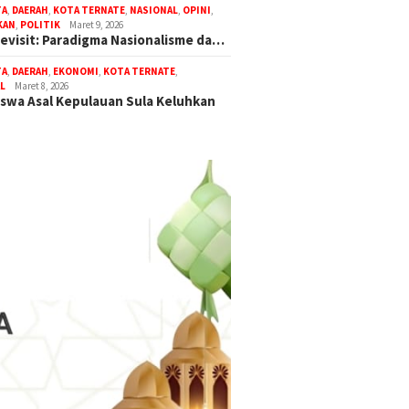
TA
,
DAERAH
,
KOTA TERNATE
,
NASIONAL
,
OPINI
,
KAN
,
POLITIK
Maret 9, 2026
Revisit: Paradigma Nasionalisme da…
TA
,
DAERAH
,
EKONOMI
,
KOTA TERNATE
,
L
Maret 8, 2026
swa Asal Kepulauan Sula Keluhkan