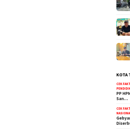
KOTA 
CEK FAK
PENDIDI
PP HPM
San…
CEK FAK
NASIONA
Gebyar
Diser