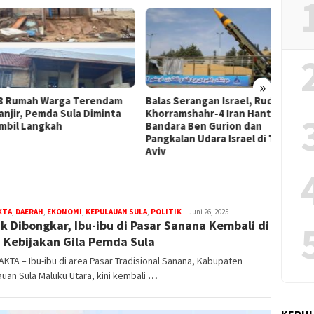
GMNI M
Cepat 
Dugaan
»
umah Warga Terendam
Balas Serangan Israel, Rudal
ir, Pemda Sula Diminta
Khorramshahr-4 Iran Hantam
l Langkah
Bandara Ben Gurion dan
Pangkalan Udara Israel di Tel
Aviv
KTA
,
DAERAH
,
EKONOMI
,
KEPULAUAN SULA
,
POLITIK
bidikfakta.id
Juni 26, 2025
k Dibongkar, Ibu-ibu di Pasar Sanana Kembali di
 Kebijakan Gila Pemda Sula
AKTA – Ibu-ibu di area Pasar Tradisional Sanana, Kabupaten
uan Sula Maluku Utara, kini kembali
…
KEPUL