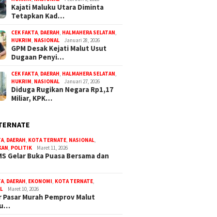
Kajati Maluku Utara Diminta
Tetapkan Kad…
CEK FAKTA
,
DAERAH
,
HALMAHERA SELATAN
,
HUKRIM
,
NASIONAL
Januari 28, 2026
GPM Desak Kejati Malut Usut
Dugaan Penyi…
CEK FAKTA
,
DAERAH
,
HALMAHERA SELATAN
,
HUKRIM
,
NASIONAL
Januari 27, 2026
Diduga Rugikan Negara Rp1,17
Miliar, KPK…
TERNATE
TA
,
DAERAH
,
KOTA TERNATE
,
NASIONAL
,
KAN
,
POLITIK
Maret 11, 2026
S Gelar Buka Puasa Bersama dan
TA
,
DAERAH
,
EKONOMI
,
KOTA TERNATE
,
L
Maret 10, 2026
 Pasar Murah Pemprov Malut
bu…