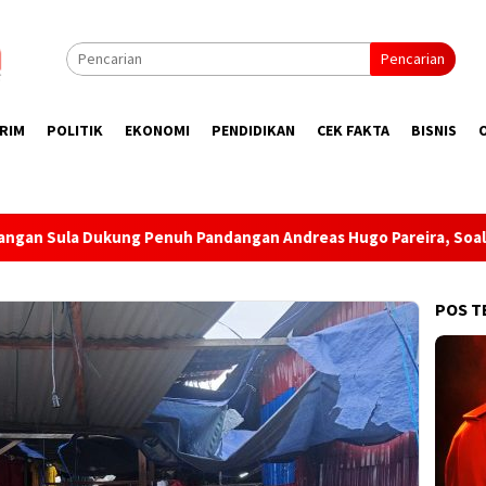
Pencarian
RIM
POLITIK
EKONOMI
PENDIDIKAN
CEK FAKTA
BISNIS
h Pandangan Andreas Hugo Pareira, Soal Ini?
Tekan Pere
POS T