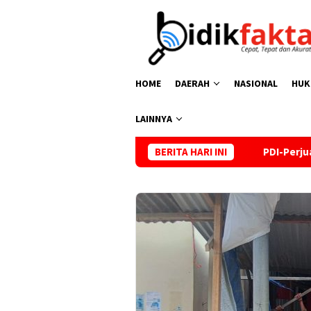
Loncat
ke
konten
HOME
DAERAH
NASIONAL
HUK
LAINNYA
PDI-Perjuangan Sula Dukung Penu
BERITA HARI INI