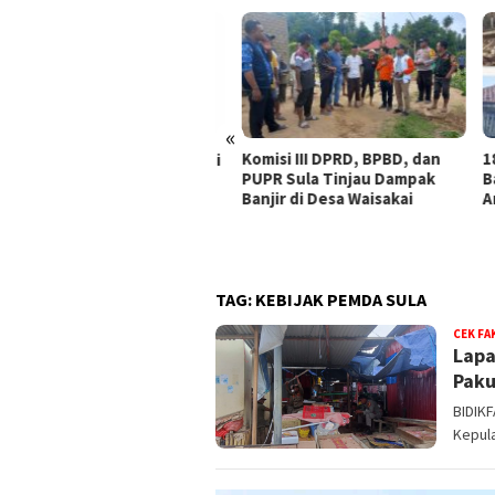
«
Komisi III DPRD, BPBD, dan
18 R
aan Korupsi Dana Desa di
PUPR Sula Tinjau Dampak
Banj
a Buntut, ABPEDNAS
Banjir di Desa Waisakai
Ambi
ak Kajagung RI Evaluasi
ati Malut
TAG:
KEBIJAK PEMDA SULA
CEK FA
Lapa
Paku
BIDIKF
Kepula