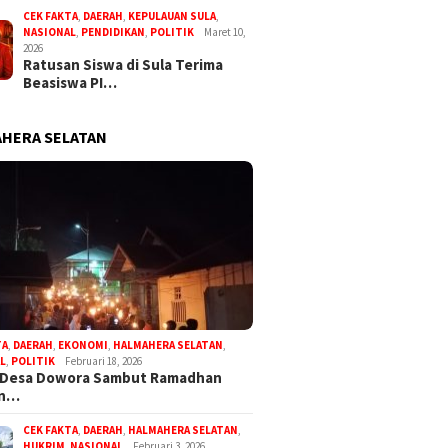
CEK FAKTA
,
DAERAH
,
KEPULAUAN SULA
,
NASIONAL
,
PENDIDIKAN
,
POLITIK
Maret 10,
2026
Ratusan Siswa di Sula Terima
Beasiswa PI…
HERA SELATAN
TA
,
DAERAH
,
EKONOMI
,
HALMAHERA SELATAN
,
L
,
POLITIK
Februari 18, 2026
 Desa Dowora Sambut Ramadhan
an…
CEK FAKTA
,
DAERAH
,
HALMAHERA SELATAN
,
HUKRIM
,
NASIONAL
Februari 3, 2026