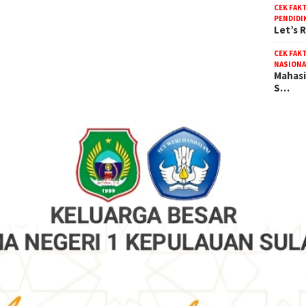
CEK FAK
PENDIDI
Let’s 
CEK FAK
NASIONA
Mahasi
S…