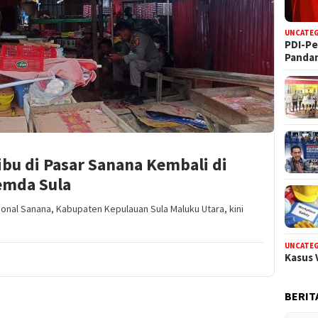
UNCATE
PDI-Pe
Panda
ibu di Pasar Sanana Kembali di
emda Sula
sional Sanana, Kabupaten Kepulauan Sula Maluku Utara, kini
UNCATE
Kasus 
BERIT