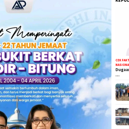
CEK FAK
NASIONA
Dugaan
…