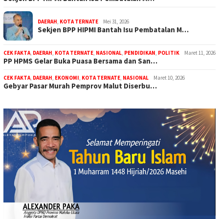
DAERAH
,
KOTA TERNATE
Mei 31, 2026
Sekjen BPP HIPMI Bantah Isu Pembatalan M…
CEK FAKTA
,
DAERAH
,
KOTA TERNATE
,
NASIONAL
,
PENDIDIKAN
,
POLITIK
Maret 11, 2026
PP HPMS Gelar Buka Puasa Bersama dan San…
CEK FAKTA
,
DAERAH
,
EKONOMI
,
KOTA TERNATE
,
NASIONAL
Maret 10, 2026
Gebyar Pasar Murah Pemprov Malut Diserbu…