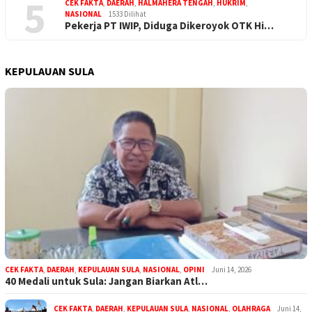
5
CEK FAKTA
,
DAERAH
,
HALMAHERA TENGAH
,
HUKRIM
,
NASIONAL
1533 Dilihat
Pekerja PT IWIP, Diduga Dikeroyok OTK Hi…
KEPULAUAN SULA
CEK FAKTA
,
DAERAH
,
KEPULAUAN SULA
,
NASIONAL
,
OPINI
Juni 14, 2026
40 Medali untuk Sula: Jangan Biarkan Atl…
CEK FAKTA
,
DAERAH
,
KEPULAUAN SULA
,
NASIONAL
,
OLAHRAGA
Juni 14,