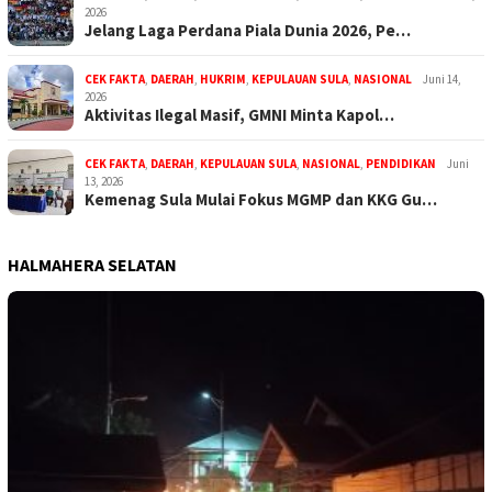
2026
Jelang Laga Perdana Piala Dunia 2026, Pe…
CEK FAKTA
,
DAERAH
,
HUKRIM
,
KEPULAUAN SULA
,
NASIONAL
Juni 14,
2026
Aktivitas Ilegal Masif, GMNI Minta Kapol…
CEK FAKTA
,
DAERAH
,
KEPULAUAN SULA
,
NASIONAL
,
PENDIDIKAN
Juni
13, 2026
Kemenag Sula Mulai Fokus MGMP dan KKG Gu…
HALMAHERA SELATAN