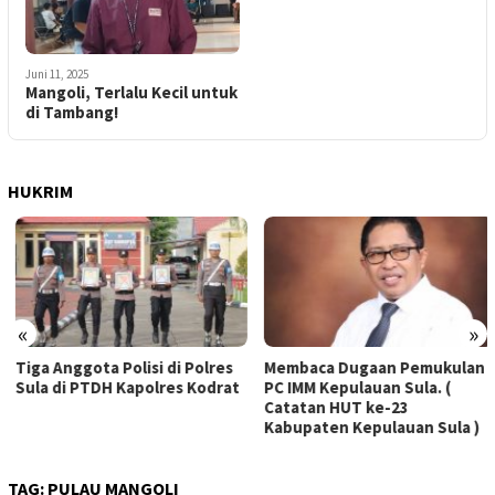
Juni 11, 2025
Mangoli, Terlalu Kecil untuk
di Tambang!
HUKRIM
«
»
Tiga Anggota Polisi di Polres
Membaca Dugaan Pemukulan
Sula di PTDH Kapolres Kodrat
PC IMM Kepulauan Sula. (
Catatan HUT ke-23
Kabupaten Kepulauan Sula )
TAG:
PULAU MANGOLI