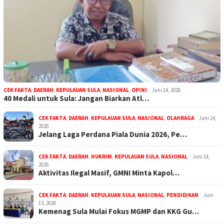
CEK FAKTA
,
DAERAH
,
KEPULAUAN SULA
,
NASIONAL
,
OPINI
Juni 14, 2026
40 Medali untuk Sula: Jangan Biarkan Atl…
CEK FAKTA
,
DAERAH
,
KEPULAUAN SULA
,
NASIONAL
,
OLAHRAGA
Juni 14,
2026
Jelang Laga Perdana Piala Dunia 2026, Pe…
CEK FAKTA
,
DAERAH
,
HUKRIM
,
KEPULAUAN SULA
,
NASIONAL
Juni 14,
2026
Aktivitas Ilegal Masif, GMNI Minta Kapol…
CEK FAKTA
,
DAERAH
,
KEPULAUAN SULA
,
NASIONAL
,
PENDIDIKAN
Juni
13, 2026
Kemenag Sula Mulai Fokus MGMP dan KKG Gu…