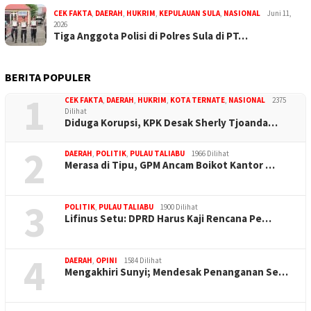
CEK FAKTA
,
DAERAH
,
HUKRIM
,
KEPULAUAN SULA
,
NASIONAL
Juni 11,
2026
Tiga Anggota Polisi di Polres Sula di PT…
BERITA POPULER
1
CEK FAKTA
,
DAERAH
,
HUKRIM
,
KOTA TERNATE
,
NASIONAL
2375
Dilihat
Diduga Korupsi, KPK Desak Sherly Tjoanda…
2
DAERAH
,
POLITIK
,
PULAU TALIABU
1966 Dilihat
Merasa di Tipu, GPM Ancam Boikot Kantor …
3
POLITIK
,
PULAU TALIABU
1900 Dilihat
Lifinus Setu: DPRD Harus Kaji Rencana Pe…
4
DAERAH
,
OPINI
1584 Dilihat
Mengakhiri Sunyi; Mendesak Penanganan Se…