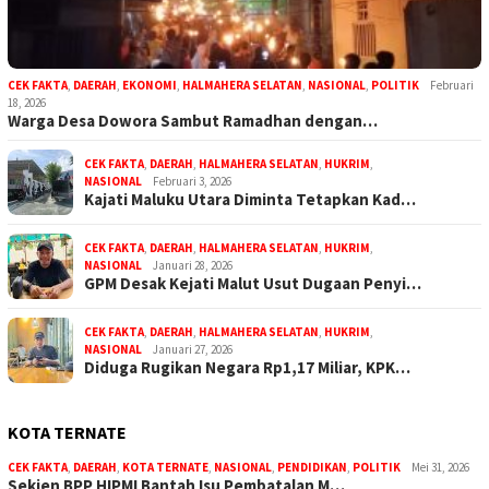
CEK FAKTA
,
DAERAH
,
EKONOMI
,
HALMAHERA SELATAN
,
NASIONAL
,
POLITIK
Februari
18, 2026
Warga Desa Dowora Sambut Ramadhan dengan…
CEK FAKTA
,
DAERAH
,
HALMAHERA SELATAN
,
HUKRIM
,
NASIONAL
Februari 3, 2026
Kajati Maluku Utara Diminta Tetapkan Kad…
CEK FAKTA
,
DAERAH
,
HALMAHERA SELATAN
,
HUKRIM
,
NASIONAL
Januari 28, 2026
GPM Desak Kejati Malut Usut Dugaan Penyi…
CEK FAKTA
,
DAERAH
,
HALMAHERA SELATAN
,
HUKRIM
,
NASIONAL
Januari 27, 2026
Diduga Rugikan Negara Rp1,17 Miliar, KPK…
KOTA TERNATE
CEK FAKTA
,
DAERAH
,
KOTA TERNATE
,
NASIONAL
,
PENDIDIKAN
,
POLITIK
Mei 31, 2026
Sekjen BPP HIPMI Bantah Isu Pembatalan M…