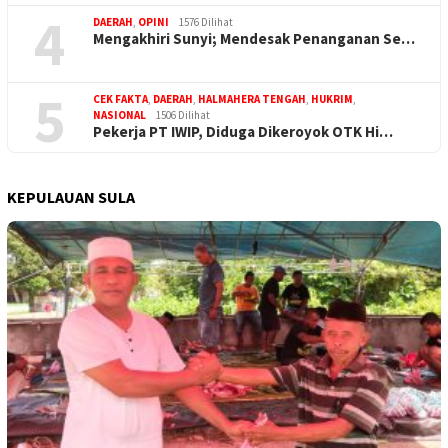
4
DAERAH
,
OPINI
1576 Dilihat
Mengakhiri Sunyi; Mendesak Penanganan Se…
5
CEK FAKTA
,
DAERAH
,
HALMAHERA TENGAH
,
HUKRIM
,
NASIONAL
1506 Dilihat
Pekerja PT IWIP, Diduga Dikeroyok OTK Hi…
KEPULAUAN SULA