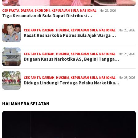
CEK FAKTA
,
DAERAH
,
EKONOMI
,
KEPULAUAN SULA
,
NASIONAL
Mei 27, 2026
Tiga Kecamatan di Sula Dapat Distribusi …
CEK FAKTA
,
DAERAH
,
HUKRIM
,
KEPULAUAN SULA
,
NASIONAL
Mei 23, 2026
Kasat Resnarkoba Polres Sula Ajak Warga …
CEK FAKTA
,
DAERAH
,
HUKRIM
,
KEPULAUAN SULA
,
NASIONAL
Mei 23, 2026
Dugaan Kasus Narkotika AS, Begini Tangga…
CEK FAKTA
,
DAERAH
,
HUKRIM
,
KEPULAUAN SULA
,
NASIONAL
Mei 23, 2026
Diduga Lindungi Terduga Pelaku Narkotika…
HALMAHERA SELATAN