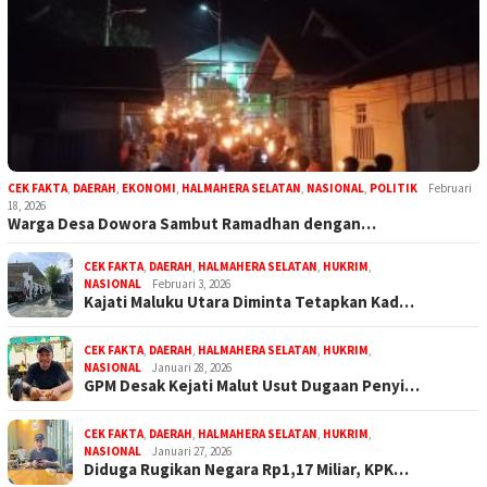
CEK FAKTA
,
DAERAH
,
EKONOMI
,
HALMAHERA SELATAN
,
NASIONAL
,
POLITIK
Februari
18, 2026
Warga Desa Dowora Sambut Ramadhan dengan…
CEK FAKTA
,
DAERAH
,
HALMAHERA SELATAN
,
HUKRIM
,
NASIONAL
Februari 3, 2026
Kajati Maluku Utara Diminta Tetapkan Kad…
CEK FAKTA
,
DAERAH
,
HALMAHERA SELATAN
,
HUKRIM
,
NASIONAL
Januari 28, 2026
GPM Desak Kejati Malut Usut Dugaan Penyi…
CEK FAKTA
,
DAERAH
,
HALMAHERA SELATAN
,
HUKRIM
,
NASIONAL
Januari 27, 2026
Diduga Rugikan Negara Rp1,17 Miliar, KPK…