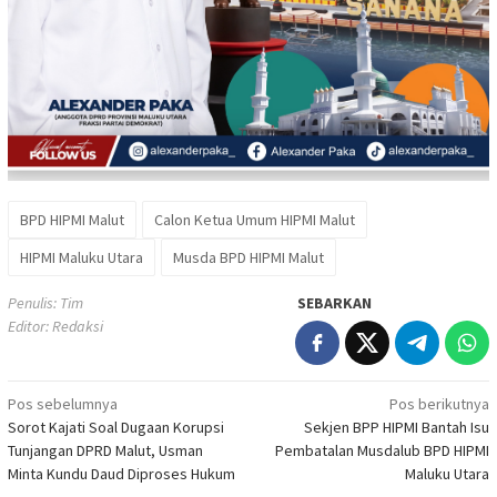
BPD HIPMI Malut
Calon Ketua Umum HIPMI Malut
HIPMI Maluku Utara
Musda BPD HIPMI Malut
Penulis: Tim
SEBARKAN
Editor: Redaksi
Navigasi
Pos sebelumnya
Pos berikutnya
Sorot Kajati Soal Dugaan Korupsi
Sekjen BPP HIPMI Bantah Isu
pos
Tunjangan DPRD Malut, Usman
Pembatalan Musdalub BPD HIPMI
Minta Kundu Daud Diproses Hukum
Maluku Utara