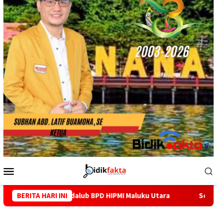
Menu
Mobile
ub BPD HIPMI Maluku Utara
BERITA HARI INI
Sekjen BPP HIPMI Bantah Isu