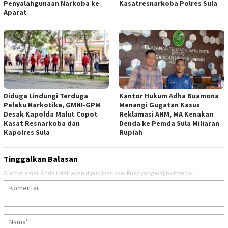
Penyalahgunaan Narkoba ke
Kasatresnarkoba Polres Sula
Aparat
Diduga Lindungi Terduga
Kantor Hukum Adha Buamona
Pelaku Narkotika, GMNI-GPM
Menangi Gugatan Kasus
Desak Kapolda Malut Copot
Reklamasi AHM, MA Kenakan
Kasat Resnarkoba dan
Denda ke Pemda Sula Miliaran
Kapolres Sula
Rupiah
Tinggalkan Balasan
Alamat email Anda tidak akan dipublikasikan.
Ruas yang wajib ditandai
*