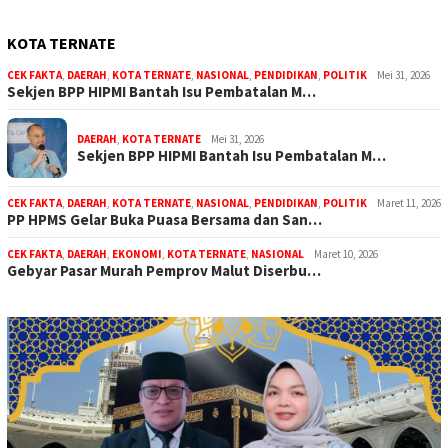
KOTA TERNATE
CEK FAKTA
,
DAERAH
,
KOTA TERNATE
,
NASIONAL
,
PENDIDIKAN
,
POLITIK
Mei 31, 2026
Sekjen BPP HIPMI Bantah Isu Pembatalan M…
DAERAH
,
KOTA TERNATE
Mei 31, 2026
Sekjen BPP HIPMI Bantah Isu Pembatalan M…
CEK FAKTA
,
DAERAH
,
KOTA TERNATE
,
NASIONAL
,
PENDIDIKAN
,
POLITIK
Maret 11, 2026
PP HPMS Gelar Buka Puasa Bersama dan San…
CEK FAKTA
,
DAERAH
,
EKONOMI
,
KOTA TERNATE
,
NASIONAL
Maret 10, 2026
Gebyar Pasar Murah Pemprov Malut Diserbu…