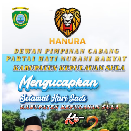
Loncat
ke
konten