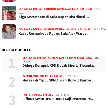
CEK FAKTA
,
DAERAH
,
EKONOMI
,
KEPULAUAN SULA
,
NASIONAL
Mei 27,
2026
Tiga Kecamatan di Sula Dapat Distribusi …
CEK FAKTA
,
DAERAH
,
HUKRIM
,
KEPULAUAN SULA
,
NASIONAL
Mei 23, 2026
Kasat Resnarkoba Polres Sula Ajak Warga …
BERITA POPULER
1
CEK FAKTA
,
DAERAH
,
HUKRIM
,
KOTA TERNATE
,
NASIONAL
2363
Dilihat
Diduga Korupsi, KPK Desak Sherly Tjoanda…
2
DAERAH
,
POLITIK
,
PULAU TALIABU
1956 Dilihat
Merasa di Tipu, GPM Ancam Boikot Kantor …
3
POLITIK
,
PULAU TALIABU
1887 Dilihat
Lifinus Setu: DPRD Harus Kaji Rencana Pe…