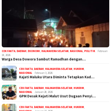
CEK FAKTA
,
DAERAH
,
EKONOMI
,
HALMAHERA SELATAN
,
NASIONAL
,
POLITIK
Februari
18, 2026
Warga Desa Dowora Sambut Ramadhan dengan…
CEK FAKTA
,
DAERAH
,
HALMAHERA SELATAN
,
HUKRIM
,
NASIONAL
Februari 3, 2026
Kajati Maluku Utara Diminta Tetapkan Kad…
CEK FAKTA
,
DAERAH
,
HALMAHERA SELATAN
,
HUKRIM
,
NASIONAL
Januari 28, 2026
GPM Desak Kejati Malut Usut Dugaan Penyi…
CEK FAKTA
,
DAERAH
,
HALMAHERA SELATAN
,
HUKRIM
,