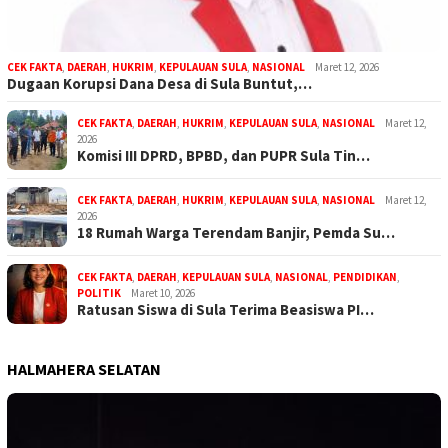
CEK FAKTA
,
DAERAH
,
HUKRIM
,
KEPULAUAN SULA
,
NASIONAL
Maret 12, 2026
Dugaan Korupsi Dana Desa di Sula Buntut,…
CEK FAKTA
,
DAERAH
,
HUKRIM
,
KEPULAUAN SULA
,
NASIONAL
Maret 12,
2026
Komisi III DPRD, BPBD, dan PUPR Sula Tin…
CEK FAKTA
,
DAERAH
,
HUKRIM
,
KEPULAUAN SULA
,
NASIONAL
Maret 12,
2026
18 Rumah Warga Terendam Banjir, Pemda Su…
CEK FAKTA
,
DAERAH
,
KEPULAUAN SULA
,
NASIONAL
,
PENDIDIKAN
,
POLITIK
Maret 10, 2026
Ratusan Siswa di Sula Terima Beasiswa PI…
HALMAHERA SELATAN