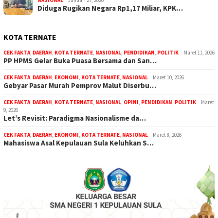
NASIONAL
Januari 27, 2026
Diduga Rugikan Negara Rp1,17 Miliar, KPK…
KOTA TERNATE
CEK FAKTA
,
DAERAH
,
KOTA TERNATE
,
NASIONAL
,
PENDIDIKAN
,
POLITIK
Maret 11, 2026
PP HPMS Gelar Buka Puasa Bersama dan San…
CEK FAKTA
,
DAERAH
,
EKONOMI
,
KOTA TERNATE
,
NASIONAL
Maret 10, 2026
Gebyar Pasar Murah Pemprov Malut Diserbu…
CEK FAKTA
,
DAERAH
,
KOTA TERNATE
,
NASIONAL
,
OPINI
,
PENDIDIKAN
,
POLITIK
Maret
9, 2026
Let’s Revisit: Paradigma Nasionalisme da…
CEK FAKTA
,
DAERAH
,
EKONOMI
,
KOTA TERNATE
,
NASIONAL
Maret 8, 2026
Mahasiswa Asal Kepulauan Sula Keluhkan S…