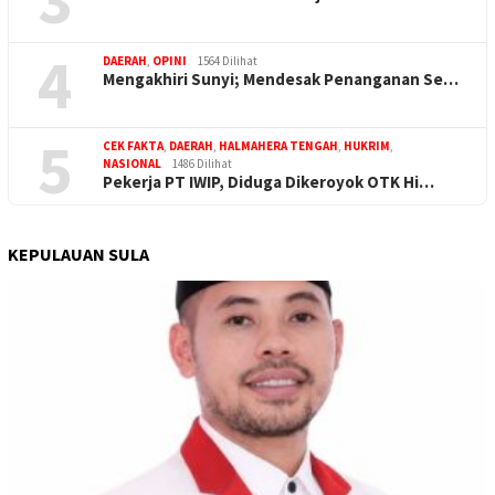
4
DAERAH
,
OPINI
1564 Dilihat
Mengakhiri Sunyi; Mendesak Penanganan Se…
5
CEK FAKTA
,
DAERAH
,
HALMAHERA TENGAH
,
HUKRIM
,
NASIONAL
1486 Dilihat
Pekerja PT IWIP, Diduga Dikeroyok OTK Hi…
KEPULAUAN SULA