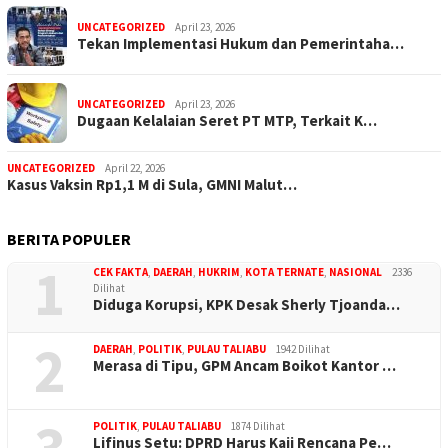
UNCATEGORIZED
April 23, 2026
Tekan Implementasi Hukum dan Pemerintaha…
UNCATEGORIZED
April 23, 2026
Dugaan Kelalaian Seret PT MTP, Terkait K…
UNCATEGORIZED
April 22, 2026
Kasus Vaksin Rp1,1 M di Sula, GMNI Malut…
BERITA POPULER
1
CEK FAKTA
,
DAERAH
,
HUKRIM
,
KOTA TERNATE
,
NASIONAL
2336
Dilihat
Diduga Korupsi, KPK Desak Sherly Tjoanda…
2
DAERAH
,
POLITIK
,
PULAU TALIABU
1942 Dilihat
Merasa di Tipu, GPM Ancam Boikot Kantor …
3
POLITIK
,
PULAU TALIABU
1874 Dilihat
Lifinus Setu: DPRD Harus Kaji Rencana Pe…