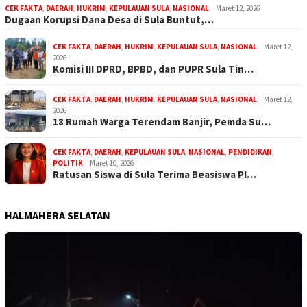
CEK FAKTA
,
DAERAH
,
HUKRIM
,
KEPULAUAN SULA
,
NASIONAL
Maret 12, 2026
Dugaan Korupsi Dana Desa di Sula Buntut,…
CEK FAKTA
,
DAERAH
,
HUKRIM
,
KEPULAUAN SULA
,
NASIONAL
Maret 12,
2026
Komisi III DPRD, BPBD, dan PUPR Sula Tin…
CEK FAKTA
,
DAERAH
,
HUKRIM
,
KEPULAUAN SULA
,
NASIONAL
Maret 12,
2026
18 Rumah Warga Terendam Banjir, Pemda Su…
CEK FAKTA
,
DAERAH
,
KEPULAUAN SULA
,
NASIONAL
,
PENDIDIKAN
,
POLITIK
Maret 10, 2026
Ratusan Siswa di Sula Terima Beasiswa PI…
HALMAHERA SELATAN