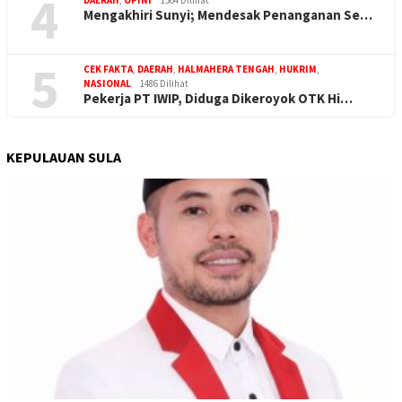
4
DAERAH
,
OPINI
1564 Dilihat
Mengakhiri Sunyi; Mendesak Penanganan Se…
5
CEK FAKTA
,
DAERAH
,
HALMAHERA TENGAH
,
HUKRIM
,
NASIONAL
1486 Dilihat
Pekerja PT IWIP, Diduga Dikeroyok OTK Hi…
KEPULAUAN SULA