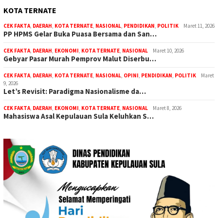
KOTA TERNATE
CEK FAKTA
,
DAERAH
,
KOTA TERNATE
,
NASIONAL
,
PENDIDIKAN
,
POLITIK
Maret 11, 2026
PP HPMS Gelar Buka Puasa Bersama dan San…
CEK FAKTA
,
DAERAH
,
EKONOMI
,
KOTA TERNATE
,
NASIONAL
Maret 10, 2026
Gebyar Pasar Murah Pemprov Malut Diserbu…
CEK FAKTA
,
DAERAH
,
KOTA TERNATE
,
NASIONAL
,
OPINI
,
PENDIDIKAN
,
POLITIK
Maret
9, 2026
Let’s Revisit: Paradigma Nasionalisme da…
CEK FAKTA
,
DAERAH
,
EKONOMI
,
KOTA TERNATE
,
NASIONAL
Maret 8, 2026
Mahasiswa Asal Kepulauan Sula Keluhkan S…