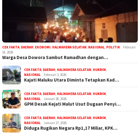
CEK FAKTA
,
DAERAH
,
EKONOMI
,
HALMAHERA SELATAN
,
NASIONAL
,
POLITIK
Februari
18, 2026
Warga Desa Dowora Sambut Ramadhan dengan…
CEK FAKTA
,
DAERAH
,
HALMAHERA SELATAN
,
HUKRIM
,
NASIONAL
Februari 3, 2026
Kajati Maluku Utara Diminta Tetapkan Kad…
CEK FAKTA
,
DAERAH
,
HALMAHERA SELATAN
,
HUKRIM
,
NASIONAL
Januari 28, 2026
GPM Desak Kejati Malut Usut Dugaan Penyi…
CEK FAKTA
,
DAERAH
,
HALMAHERA SELATAN
,
HUKRIM
,
NASIONAL
Januari 27, 2026
Diduga Rugikan Negara Rp1,17 Miliar, KPK…