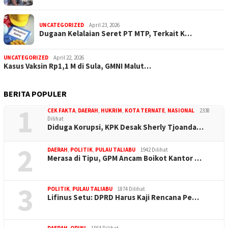
UNCATEGORIZED
April 23, 2026
Dugaan Kelalaian Seret PT MTP, Terkait K…
UNCATEGORIZED
April 22, 2026
Kasus Vaksin Rp1,1 M di Sula, GMNI Malut…
BERITA POPULER
1
CEK FAKTA
,
DAERAH
,
HUKRIM
,
KOTA TERNATE
,
NASIONAL
2338
Dilihat
Diduga Korupsi, KPK Desak Sherly Tjoanda…
2
DAERAH
,
POLITIK
,
PULAU TALIABU
1942 Dilihat
Merasa di Tipu, GPM Ancam Boikot Kantor …
3
POLITIK
,
PULAU TALIABU
1874 Dilihat
Lifinus Setu: DPRD Harus Kaji Rencana Pe…