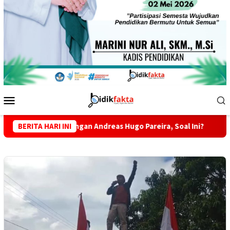
Menu
Mobile
ndangan Andreas Hugo Pareira, Soal Ini?
BERITA HARI INI
Tekan Peredara