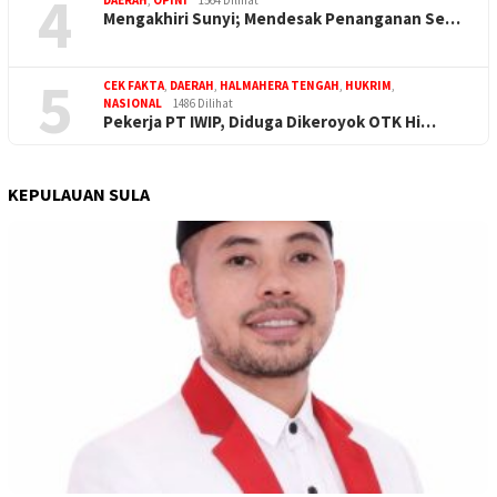
4
DAERAH
,
OPINI
1564 Dilihat
Mengakhiri Sunyi; Mendesak Penanganan Se…
5
CEK FAKTA
,
DAERAH
,
HALMAHERA TENGAH
,
HUKRIM
,
NASIONAL
1486 Dilihat
Pekerja PT IWIP, Diduga Dikeroyok OTK Hi…
KEPULAUAN SULA