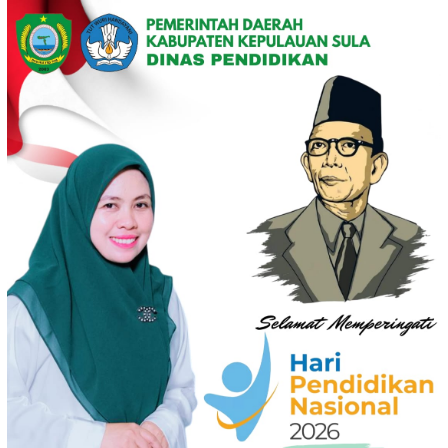
Loncat
ke
konten