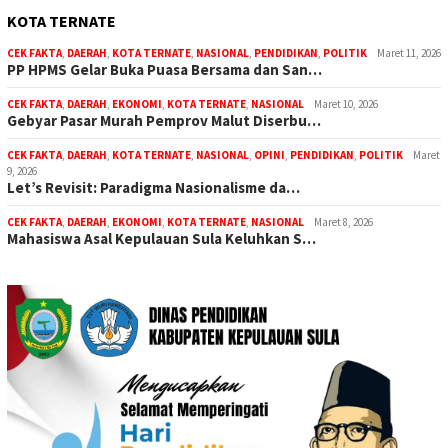
KOTA TERNATE
CEK FAKTA
,
DAERAH
,
KOTA TERNATE
,
NASIONAL
,
PENDIDIKAN
,
POLITIK
Maret 11, 2026
PP HPMS Gelar Buka Puasa Bersama dan San…
CEK FAKTA
,
DAERAH
,
EKONOMI
,
KOTA TERNATE
,
NASIONAL
Maret 10, 2026
Gebyar Pasar Murah Pemprov Malut Diserbu…
CEK FAKTA
,
DAERAH
,
KOTA TERNATE
,
NASIONAL
,
OPINI
,
PENDIDIKAN
,
POLITIK
Maret
9, 2026
Let’s Revisit: Paradigma Nasionalisme da…
CEK FAKTA
,
DAERAH
,
EKONOMI
,
KOTA TERNATE
,
NASIONAL
Maret 8, 2026
Mahasiswa Asal Kepulauan Sula Keluhkan S…