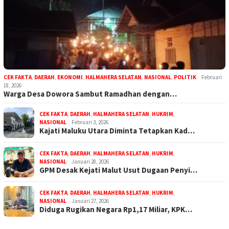
CEK FAKTA
,
DAERAH
,
EKONOMI
,
HALMAHERA SELATAN
,
NASIONAL
,
POLITIK
Februari
18, 2026
Warga Desa Dowora Sambut Ramadhan dengan…
CEK FAKTA
,
DAERAH
,
HALMAHERA SELATAN
,
HUKRIM
,
NASIONAL
Februari 3, 2026
Kajati Maluku Utara Diminta Tetapkan Kad…
CEK FAKTA
,
DAERAH
,
HALMAHERA SELATAN
,
HUKRIM
,
NASIONAL
Januari 28, 2026
GPM Desak Kejati Malut Usut Dugaan Penyi…
CEK FAKTA
,
DAERAH
,
HALMAHERA SELATAN
,
HUKRIM
,
NASIONAL
Januari 27, 2026
Diduga Rugikan Negara Rp1,17 Miliar, KPK…