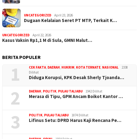
UNCATEGORIZED
April 23, 2026
Dugaan Kelalaian Seret PT MTP, Terkait K…
UNCATEGORIZED
April 22, 2026
Kasus Vaksin Rp1,1 M di Sula, GMNI Malut…
BERITA POPULER
1
CEK FAKTA
,
DAERAH
,
HUKRIM
,
KOTA TERNATE
,
NASIONAL
2338
Dilihat
Diduga Korupsi, KPK Desak Sherly Tjoanda…
2
DAERAH
,
POLITIK
,
PULAU TALIABU
1942 Dilihat
Merasa di Tipu, GPM Ancam Boikot Kantor …
3
POLITIK
,
PULAU TALIABU
1874 Dilihat
Lifinus Setu: DPRD Harus Kaji Rencana Pe…