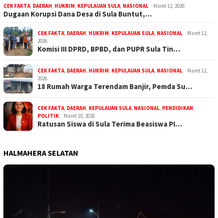
CEK FAKTA
,
DAERAH
,
HUKRIM
,
KEPULAUAN SULA
,
NASIONAL
Maret 12, 2026
Dugaan Korupsi Dana Desa di Sula Buntut,…
CEK FAKTA
,
DAERAH
,
HUKRIM
,
KEPULAUAN SULA
,
NASIONAL
Maret 12,
2026
Komisi III DPRD, BPBD, dan PUPR Sula Tin…
CEK FAKTA
,
DAERAH
,
HUKRIM
,
KEPULAUAN SULA
,
NASIONAL
Maret 12,
2026
18 Rumah Warga Terendam Banjir, Pemda Su…
CEK FAKTA
,
DAERAH
,
KEPULAUAN SULA
,
NASIONAL
,
PENDIDIKAN
,
POLITIK
Maret 10, 2026
Ratusan Siswa di Sula Terima Beasiswa PI…
HALMAHERA SELATAN