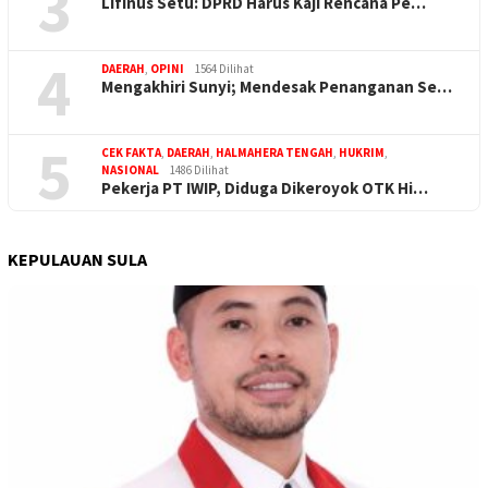
3
Lifinus Setu: DPRD Harus Kaji Rencana Pe…
4
DAERAH
,
OPINI
1564 Dilihat
Mengakhiri Sunyi; Mendesak Penanganan Se…
5
CEK FAKTA
,
DAERAH
,
HALMAHERA TENGAH
,
HUKRIM
,
NASIONAL
1486 Dilihat
Pekerja PT IWIP, Diduga Dikeroyok OTK Hi…
KEPULAUAN SULA