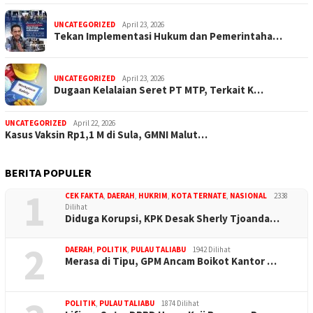
UNCATEGORIZED
April 23, 2026
Tekan Implementasi Hukum dan Pemerintaha…
UNCATEGORIZED
April 23, 2026
Dugaan Kelalaian Seret PT MTP, Terkait K…
UNCATEGORIZED
April 22, 2026
Kasus Vaksin Rp1,1 M di Sula, GMNI Malut…
BERITA POPULER
1
CEK FAKTA
,
DAERAH
,
HUKRIM
,
KOTA TERNATE
,
NASIONAL
2338
Dilihat
Diduga Korupsi, KPK Desak Sherly Tjoanda…
2
DAERAH
,
POLITIK
,
PULAU TALIABU
1942 Dilihat
Merasa di Tipu, GPM Ancam Boikot Kantor …
POLITIK
,
PULAU TALIABU
1874 Dilihat