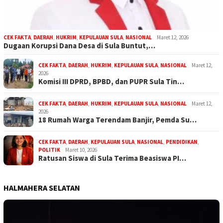
CEK FAKTA
,
DAERAH
,
HUKRIM
,
KEPULAUAN SULA
,
NASIONAL
Maret 12, 2026
Dugaan Korupsi Dana Desa di Sula Buntut,…
CEK FAKTA
,
DAERAH
,
HUKRIM
,
KEPULAUAN SULA
,
NASIONAL
Maret 12,
2026
Komisi III DPRD, BPBD, dan PUPR Sula Tin…
CEK FAKTA
,
DAERAH
,
HUKRIM
,
KEPULAUAN SULA
,
NASIONAL
Maret 12,
2026
18 Rumah Warga Terendam Banjir, Pemda Su…
CEK FAKTA
,
DAERAH
,
KEPULAUAN SULA
,
NASIONAL
,
PENDIDIKAN
,
POLITIK
Maret 10, 2026
Ratusan Siswa di Sula Terima Beasiswa PI…
HALMAHERA SELATAN