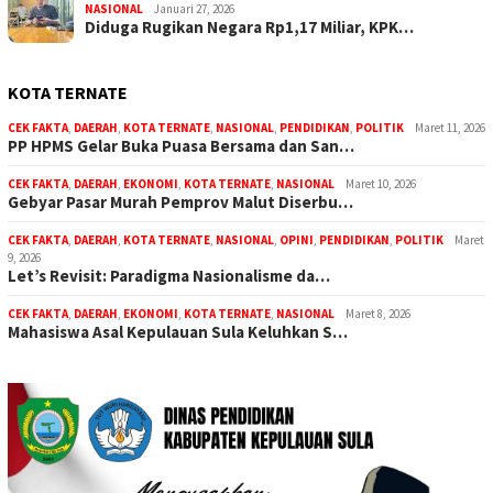
NASIONAL
Januari 27, 2026
Diduga Rugikan Negara Rp1,17 Miliar, KPK…
KOTA TERNATE
CEK FAKTA
,
DAERAH
,
KOTA TERNATE
,
NASIONAL
,
PENDIDIKAN
,
POLITIK
Maret 11, 2026
PP HPMS Gelar Buka Puasa Bersama dan San…
CEK FAKTA
,
DAERAH
,
EKONOMI
,
KOTA TERNATE
,
NASIONAL
Maret 10, 2026
Gebyar Pasar Murah Pemprov Malut Diserbu…
CEK FAKTA
,
DAERAH
,
KOTA TERNATE
,
NASIONAL
,
OPINI
,
PENDIDIKAN
,
POLITIK
Maret
9, 2026
Let’s Revisit: Paradigma Nasionalisme da…
CEK FAKTA
,
DAERAH
,
EKONOMI
,
KOTA TERNATE
,
NASIONAL
Maret 8, 2026
Mahasiswa Asal Kepulauan Sula Keluhkan S…