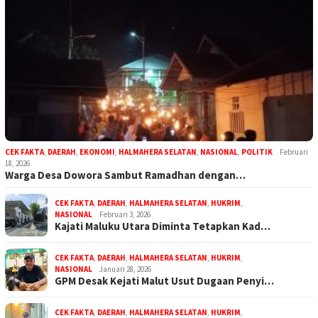
CEK FAKTA
,
DAERAH
,
EKONOMI
,
HALMAHERA SELATAN
,
NASIONAL
,
POLITIK
Februari
18, 2026
Warga Desa Dowora Sambut Ramadhan dengan…
CEK FAKTA
,
DAERAH
,
HALMAHERA SELATAN
,
HUKRIM
,
NASIONAL
Februari 3, 2026
Kajati Maluku Utara Diminta Tetapkan Kad…
CEK FAKTA
,
DAERAH
,
HALMAHERA SELATAN
,
HUKRIM
,
NASIONAL
Januari 28, 2026
GPM Desak Kejati Malut Usut Dugaan Penyi…
CEK FAKTA
,
DAERAH
,
HALMAHERA SELATAN
,
HUKRIM
,