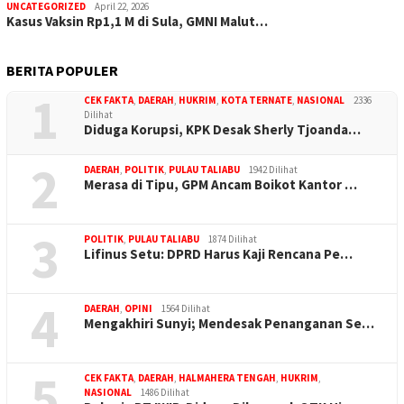
UNCATEGORIZED
April 22, 2026
Kasus Vaksin Rp1,1 M di Sula, GMNI Malut…
BERITA POPULER
1
CEK FAKTA
,
DAERAH
,
HUKRIM
,
KOTA TERNATE
,
NASIONAL
2336
Dilihat
Diduga Korupsi, KPK Desak Sherly Tjoanda…
2
DAERAH
,
POLITIK
,
PULAU TALIABU
1942 Dilihat
Merasa di Tipu, GPM Ancam Boikot Kantor …
3
POLITIK
,
PULAU TALIABU
1874 Dilihat
Lifinus Setu: DPRD Harus Kaji Rencana Pe…
4
DAERAH
,
OPINI
1564 Dilihat
Mengakhiri Sunyi; Mendesak Penanganan Se…
5
CEK FAKTA
,
DAERAH
,
HALMAHERA TENGAH
,
HUKRIM
,
NASIONAL
1486 Dilihat