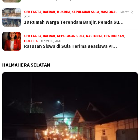
CEK FAKTA
,
DAERAH
,
HUKRIM
,
KEPULAUAN SULA
,
NASIONAL
Maret 12,
2026
18 Rumah Warga Terendam Banjir, Pemda Su…
CEK FAKTA
,
DAERAH
,
KEPULAUAN SULA
,
NASIONAL
,
PENDIDIKAN
,
POLITIK
Maret 10, 2026
Ratusan Siswa di Sula Terima Beasiswa PI…
HALMAHERA SELATAN