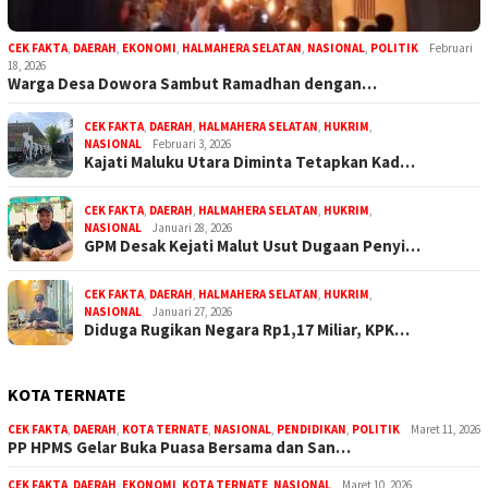
CEK FAKTA
,
DAERAH
,
EKONOMI
,
HALMAHERA SELATAN
,
NASIONAL
,
POLITIK
Februari
18, 2026
Warga Desa Dowora Sambut Ramadhan dengan…
CEK FAKTA
,
DAERAH
,
HALMAHERA SELATAN
,
HUKRIM
,
NASIONAL
Februari 3, 2026
Kajati Maluku Utara Diminta Tetapkan Kad…
CEK FAKTA
,
DAERAH
,
HALMAHERA SELATAN
,
HUKRIM
,
NASIONAL
Januari 28, 2026
GPM Desak Kejati Malut Usut Dugaan Penyi…
CEK FAKTA
,
DAERAH
,
HALMAHERA SELATAN
,
HUKRIM
,
NASIONAL
Januari 27, 2026
Diduga Rugikan Negara Rp1,17 Miliar, KPK…
KOTA TERNATE
CEK FAKTA
,
DAERAH
,
KOTA TERNATE
,
NASIONAL
,
PENDIDIKAN
,
POLITIK
Maret 11, 2026
PP HPMS Gelar Buka Puasa Bersama dan San…
CEK FAKTA
,
DAERAH
,
EKONOMI
,
KOTA TERNATE
,
NASIONAL
Maret 10, 2026