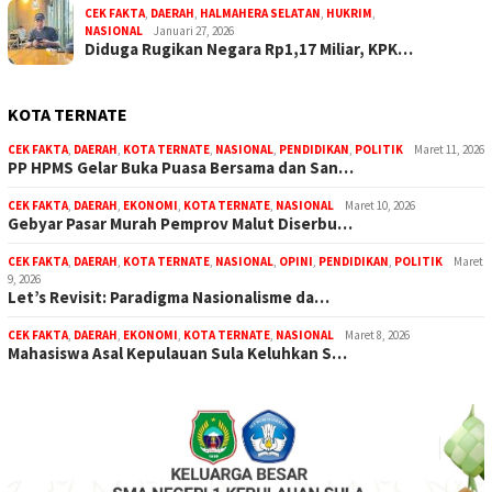
CEK FAKTA
,
DAERAH
,
HALMAHERA SELATAN
,
HUKRIM
,
NASIONAL
Januari 27, 2026
Diduga Rugikan Negara Rp1,17 Miliar, KPK…
KOTA TERNATE
CEK FAKTA
,
DAERAH
,
KOTA TERNATE
,
NASIONAL
,
PENDIDIKAN
,
POLITIK
Maret 11, 2026
PP HPMS Gelar Buka Puasa Bersama dan San…
CEK FAKTA
,
DAERAH
,
EKONOMI
,
KOTA TERNATE
,
NASIONAL
Maret 10, 2026
Gebyar Pasar Murah Pemprov Malut Diserbu…
CEK FAKTA
,
DAERAH
,
KOTA TERNATE
,
NASIONAL
,
OPINI
,
PENDIDIKAN
,
POLITIK
Maret
9, 2026
Let’s Revisit: Paradigma Nasionalisme da…
CEK FAKTA
,
DAERAH
,
EKONOMI
,
KOTA TERNATE
,
NASIONAL
Maret 8, 2026
Mahasiswa Asal Kepulauan Sula Keluhkan S…