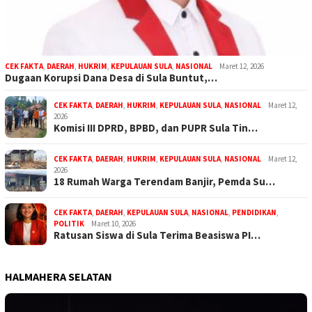
CEK FAKTA
,
DAERAH
,
HUKRIM
,
KEPULAUAN SULA
,
NASIONAL
Maret 12, 2026
Dugaan Korupsi Dana Desa di Sula Buntut,…
CEK FAKTA
,
DAERAH
,
HUKRIM
,
KEPULAUAN SULA
,
NASIONAL
Maret 12,
2026
Komisi III DPRD, BPBD, dan PUPR Sula Tin…
CEK FAKTA
,
DAERAH
,
HUKRIM
,
KEPULAUAN SULA
,
NASIONAL
Maret 12,
2026
18 Rumah Warga Terendam Banjir, Pemda Su…
CEK FAKTA
,
DAERAH
,
KEPULAUAN SULA
,
NASIONAL
,
PENDIDIKAN
,
POLITIK
Maret 10, 2026
Ratusan Siswa di Sula Terima Beasiswa PI…
HALMAHERA SELATAN