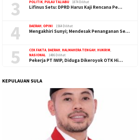
3
POLITIK
,
PULAU TALIABU
1874 Dilihat
Lifinus Setu: DPRD Harus Kaji Rencana Pe…
4
DAERAH
,
OPINI
1564 Dilihat
Mengakhiri Sunyi; Mendesak Penanganan Se…
5
CEK FAKTA
,
DAERAH
,
HALMAHERA TENGAH
,
HUKRIM
,
NASIONAL
1486 Dilihat
Pekerja PT IWIP, Diduga Dikeroyok OTK Hi…
KEPULAUAN SULA