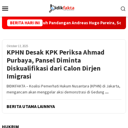
Loncat
Menu
ke
Mobile
konten
Dukung Penuh Pandangan Andreas Hugo Pareira, Soal Ini?
BERITA HARI INI
Oktober 13, 2025
KPHN Desak KPK Periksa Ahmad
Purbaya, Pansel Diminta
Diskualifikasi dari Calon Dirjen
Imigrasi
BIDIKFAKTA – Koalisi Pemerhati Hukum Nusantara (KPHN) di Jakarta,
mengancam akan menggelar aksi demonstrasi di Gedung
...
BERITA UTAMA LAINNYA
HUKRIM