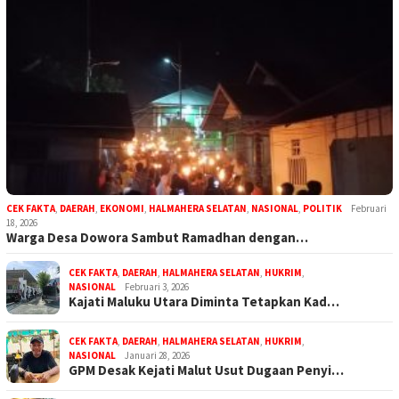
CEK FAKTA
,
DAERAH
,
EKONOMI
,
HALMAHERA SELATAN
,
NASIONAL
,
POLITIK
Februari
18, 2026
Warga Desa Dowora Sambut Ramadhan dengan…
CEK FAKTA
,
DAERAH
,
HALMAHERA SELATAN
,
HUKRIM
,
NASIONAL
Februari 3, 2026
Kajati Maluku Utara Diminta Tetapkan Kad…
CEK FAKTA
,
DAERAH
,
HALMAHERA SELATAN
,
HUKRIM
,
NASIONAL
Januari 28, 2026
GPM Desak Kejati Malut Usut Dugaan Penyi…