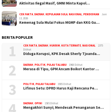
Aktivitas Ilegal Masif, GMNI Minta Kapol…
CEK FAKTA
,
DAERAH
,
KEPULAUAN SULA
,
NASIONAL
,
PENDIDIKAN
Juni
13, 2026
Kemenag Sula Mulai Fokus MGMP dan KKG Gu…
BERITA POPULER
1
CEK FAKTA
,
DAERAH
,
HUKRIM
,
KOTA TERNATE
,
NASIONAL
2375
Dilihat
Diduga Korupsi, KPK Desak Sherly Tjoanda…
2
DAERAH
,
POLITIK
,
PULAU TALIABU
1968 Dilihat
Merasa di Tipu, GPM Ancam Boikot Kantor …
3
POLITIK
,
PULAU TALIABU
1905 Dilihat
Lifinus Setu: DPRD Harus Kaji Rencana Pe…
4
DAERAH
,
OPINI
1585 Dilihat
Mengakhiri Sunyi; Mendesak Penanganan Se…