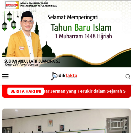
Loncat
ke
konten
Menu
Mobile
angan Besar Jerman yang Terukir dalam Sejarah Sepak Bola Dun
BERITA HARI INI