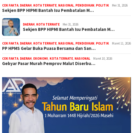
CEK FAKTA
,
DAERAH
,
KOTA TERNATE
,
NASIONAL
,
PENDIDIKAN
,
POLITIK
Mei 31, 2026
Sekjen BPP HIPMI Bantah Isu Pembatalan M…
DAERAH
,
KOTA TERNATE
Mei 31, 2026
Sekjen BPP HIPMI Bantah Isu Pembatalan M…
CEK FAKTA
,
DAERAH
,
KOTA TERNATE
,
NASIONAL
,
PENDIDIKAN
,
POLITIK
Maret 11, 2026
PP HPMS Gelar Buka Puasa Bersama dan San…
CEK FAKTA
,
DAERAH
,
EKONOMI
,
KOTA TERNATE
,
NASIONAL
Maret 10, 2026
Gebyar Pasar Murah Pemprov Malut Diserbu…