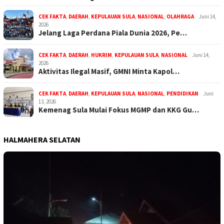
CEK FAKTA
,
DAERAH
,
KEPULAUAN SULA
,
NASIONAL
,
OLAHRAGA
Juni 14,
2026
Jelang Laga Perdana Piala Dunia 2026, Pe…
CEK FAKTA
,
DAERAH
,
HUKRIM
,
KEPULAUAN SULA
,
NASIONAL
Juni 14,
2026
Aktivitas Ilegal Masif, GMNI Minta Kapol…
CEK FAKTA
,
DAERAH
,
KEPULAUAN SULA
,
NASIONAL
,
PENDIDIKAN
Juni
13, 2026
Kemenag Sula Mulai Fokus MGMP dan KKG Gu…
HALMAHERA SELATAN