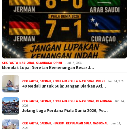
CEK FAKTA
,
NASIONAL
,
OLAHRAGA
,
OPINI
Juni 15, 2026
Menolak Lupa: Deretan Kemenangan Besar J…
CEK FAKTA
,
DAERAH
,
KEPULAUAN SULA
,
NASIONAL
,
OPINI
Juni 14, 2026
40 Medali untuk Sula: Jangan Biarkan Atl…
CEK FAKTA
,
DAERAH
,
KEPULAUAN SULA
,
NASIONAL
,
OLAHRAGA
Juni 14,
2026
Jelang Laga Perdana Piala Dunia 2026, Pe…
CEK FAKTA
,
DAERAH
,
HUKRIM
,
KEPULAUAN SULA
,
NASIONAL
Juni 14,
2026