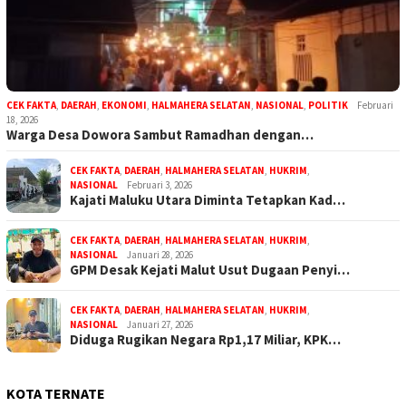
CEK FAKTA
,
DAERAH
,
EKONOMI
,
HALMAHERA SELATAN
,
NASIONAL
,
POLITIK
Februari
18, 2026
Warga Desa Dowora Sambut Ramadhan dengan…
CEK FAKTA
,
DAERAH
,
HALMAHERA SELATAN
,
HUKRIM
,
NASIONAL
Februari 3, 2026
Kajati Maluku Utara Diminta Tetapkan Kad…
CEK FAKTA
,
DAERAH
,
HALMAHERA SELATAN
,
HUKRIM
,
NASIONAL
Januari 28, 2026
GPM Desak Kejati Malut Usut Dugaan Penyi…
CEK FAKTA
,
DAERAH
,
HALMAHERA SELATAN
,
HUKRIM
,
NASIONAL
Januari 27, 2026
Diduga Rugikan Negara Rp1,17 Miliar, KPK…
KOTA TERNATE