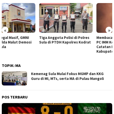
«
»
Tiga Anggota Polisi di Polres
Membaca Dugaan Pemukulan
Sula di PTDH Kapolres Kodrat
PC IMM Kepulauan Sula. (
Catatan HUT ke-23
Kabupaten Kepulauan Sula )
TOPIK:
MA
Kemenag Sula Mulai Fokus MGMP dan KKG
Guru di MI, MTs, serta MA di Pulau Mangoli
POS TERBARU