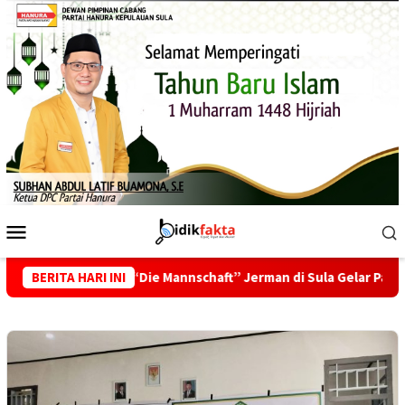
Loncat
ke
konten
Menu
Mobile
endukung “Die Mannschaft” Jerman di Sula Gelar Pawai Akbar
BERITA HARI INI