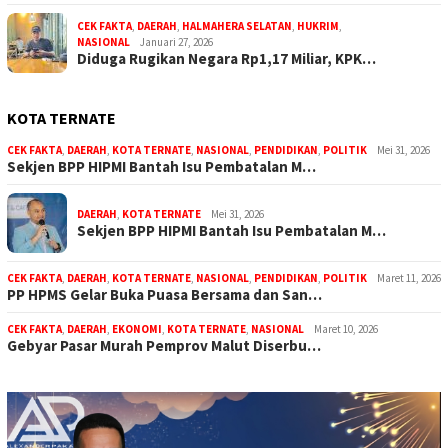
CEK FAKTA
,
DAERAH
,
HALMAHERA SELATAN
,
HUKRIM
,
NASIONAL
Januari 27, 2026
Diduga Rugikan Negara Rp1,17 Miliar, KPK…
KOTA TERNATE
CEK FAKTA
,
DAERAH
,
KOTA TERNATE
,
NASIONAL
,
PENDIDIKAN
,
POLITIK
Mei 31, 2026
Sekjen BPP HIPMI Bantah Isu Pembatalan M…
DAERAH
,
KOTA TERNATE
Mei 31, 2026
Sekjen BPP HIPMI Bantah Isu Pembatalan M…
CEK FAKTA
,
DAERAH
,
KOTA TERNATE
,
NASIONAL
,
PENDIDIKAN
,
POLITIK
Maret 11, 2026
PP HPMS Gelar Buka Puasa Bersama dan San…
CEK FAKTA
,
DAERAH
,
EKONOMI
,
KOTA TERNATE
,
NASIONAL
Maret 10, 2026
Gebyar Pasar Murah Pemprov Malut Diserbu…