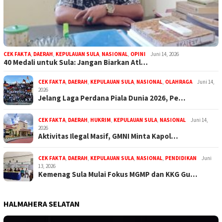
CEK FAKTA
,
DAERAH
,
KEPULAUAN SULA
,
NASIONAL
,
OPINI
Juni 14, 2026
40 Medali untuk Sula: Jangan Biarkan Atl…
CEK FAKTA
,
DAERAH
,
KEPULAUAN SULA
,
NASIONAL
,
OLAHRAGA
Juni 14,
2026
Jelang Laga Perdana Piala Dunia 2026, Pe…
CEK FAKTA
,
DAERAH
,
HUKRIM
,
KEPULAUAN SULA
,
NASIONAL
Juni 14,
2026
Aktivitas Ilegal Masif, GMNI Minta Kapol…
CEK FAKTA
,
DAERAH
,
KEPULAUAN SULA
,
NASIONAL
,
PENDIDIKAN
Juni
13, 2026
Kemenag Sula Mulai Fokus MGMP dan KKG Gu…
HALMAHERA SELATAN