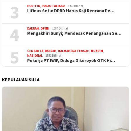
3
POLITIK
,
PULAU TALIABU
1900 Dilihat
Lifinus Setu: DPRD Harus Kaji Rencana Pe…
4
DAERAH
,
OPINI
1584 Dilihat
Mengakhiri Sunyi; Mendesak Penanganan Se…
5
CEK FAKTA
,
DAERAH
,
HALMAHERA TENGAH
,
HUKRIM
,
NASIONAL
1533 Dilihat
Pekerja PT IWIP, Diduga Dikeroyok OTK Hi…
KEPULAUAN SULA