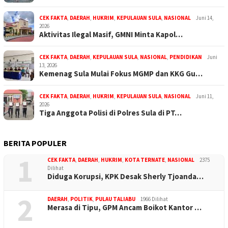
CEK FAKTA
,
DAERAH
,
HUKRIM
,
KEPULAUAN SULA
,
NASIONAL
Juni 14,
2026
Aktivitas Ilegal Masif, GMNI Minta Kapol…
CEK FAKTA
,
DAERAH
,
KEPULAUAN SULA
,
NASIONAL
,
PENDIDIKAN
Juni
13, 2026
Kemenag Sula Mulai Fokus MGMP dan KKG Gu…
CEK FAKTA
,
DAERAH
,
HUKRIM
,
KEPULAUAN SULA
,
NASIONAL
Juni 11,
2026
Tiga Anggota Polisi di Polres Sula di PT…
BERITA POPULER
1
CEK FAKTA
,
DAERAH
,
HUKRIM
,
KOTA TERNATE
,
NASIONAL
2375
Dilihat
Diduga Korupsi, KPK Desak Sherly Tjoanda…
2
DAERAH
,
POLITIK
,
PULAU TALIABU
1966 Dilihat
Merasa di Tipu, GPM Ancam Boikot Kantor …