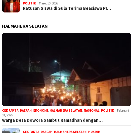
POLITIK
Maret 10, 2026
Ratusan Siswa di Sula Terima Beasiswa PI…
HALMAHERA SELATAN
CEK FAKTA
,
DAERAH
,
EKONOMI
,
HALMAHERA SELATAN
,
NASIONAL
,
POLITIK
Februari
18, 2026
Warga Desa Dowora Sambut Ramadhan dengan…
CEK FAKTA
,
DAERAH
,
HALMAHERA SELATAN
,
HUKRIM
,