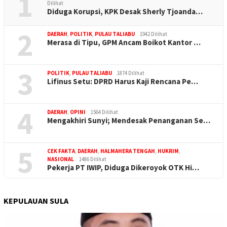
1
Dilihat
Diduga Korupsi, KPK Desak Sherly Tjoanda…
2
DAERAH
,
POLITIK
,
PULAU TALIABU
1942 Dilihat
Merasa di Tipu, GPM Ancam Boikot Kantor …
3
POLITIK
,
PULAU TALIABU
1874 Dilihat
Lifinus Setu: DPRD Harus Kaji Rencana Pe…
4
DAERAH
,
OPINI
1564 Dilihat
Mengakhiri Sunyi; Mendesak Penanganan Se…
5
CEK FAKTA
,
DAERAH
,
HALMAHERA TENGAH
,
HUKRIM
,
NASIONAL
1486 Dilihat
Pekerja PT IWIP, Diduga Dikeroyok OTK Hi…
KEPULAUAN SULA