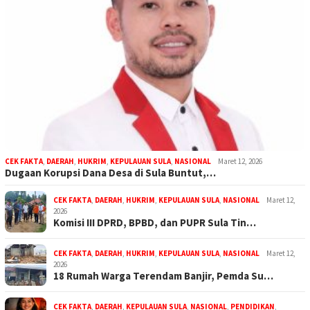
CEK FAKTA
,
DAERAH
,
HUKRIM
,
KEPULAUAN SULA
,
NASIONAL
Maret 12, 2026
Dugaan Korupsi Dana Desa di Sula Buntut,…
CEK FAKTA
,
DAERAH
,
HUKRIM
,
KEPULAUAN SULA
,
NASIONAL
Maret 12,
2026
Komisi III DPRD, BPBD, dan PUPR Sula Tin…
CEK FAKTA
,
DAERAH
,
HUKRIM
,
KEPULAUAN SULA
,
NASIONAL
Maret 12,
2026
18 Rumah Warga Terendam Banjir, Pemda Su…
CEK FAKTA
,
DAERAH
,
KEPULAUAN SULA
,
NASIONAL
,
PENDIDIKAN
,