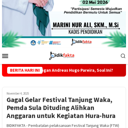
Menu
Mobile
nuh Pandangan Andreas Hugo Pareira, Soal Ini?
BERITA HARI INI
Tekan Pe
November 4, 2025
Gagal Gelar Festival Tanjung Waka,
Pemda Sula Dituding Alihkan
Anggaran untuk Kegiatan Hura-hura
BIDIKFAKTA - Pembatalan pelaksanaan Festival Tanjung Waka (FTW)