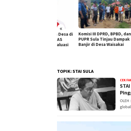
«
Komisi III DPRD, BPBD, dan
18 R
aan Korupsi Dana Desa di
PUPR Sula Tinjau Dampak
Banj
a Buntut, ABPEDNAS
Banjir di Desa Waisakai
Ambi
ak Kajagung RI Evaluasi
ati Malut
TOPIK:
STAI SULA
CEK FA
STAI
Ping
OLEH :
global