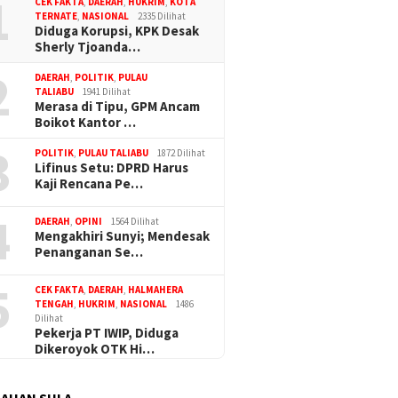
1
alut Apresiasi Gerak
CEK FAKTA
,
DAERAH
,
HUKRIM
,
KOTA
Polres Haltim Tangani
TERNATE
,
NASIONAL
2335 Dilihat
Diduga Korupsi, KPK Desak
 Teror OTK di Lakoda
Sherly Tjoanda…
2
DAERAH
,
POLITIK
,
PULAU
TALIABU
1941 Dilihat
Komisi I
Dugaan Korupsi Dana Desa di
Merasa di Tipu, GPM Ancam
PUPR Su
Sula Buntut, ABPEDNAS
Boikot Kantor …
Banjir d
Desak Kajagung RI Evaluasi
3
Kajati Malut
POLITIK
,
PULAU TALIABU
1872 Dilihat
Lifinus Setu: DPRD Harus
Kaji Rencana Pe…
4
DAERAH
,
OPINI
1564 Dilihat
Mengakhiri Sunyi; Mendesak
Penanganan Se…
5
CEK FAKTA
,
DAERAH
,
HALMAHERA
TENGAH
,
HUKRIM
,
NASIONAL
1486
Dilihat
Pekerja PT IWIP, Diduga
Dikeroyok OTK Hi…
AUAN SULA