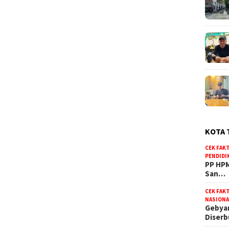
KOTA 
CEK FAK
PENDIDI
PP HPM
San…
CEK FAK
NASIONA
Gebyar
Diser