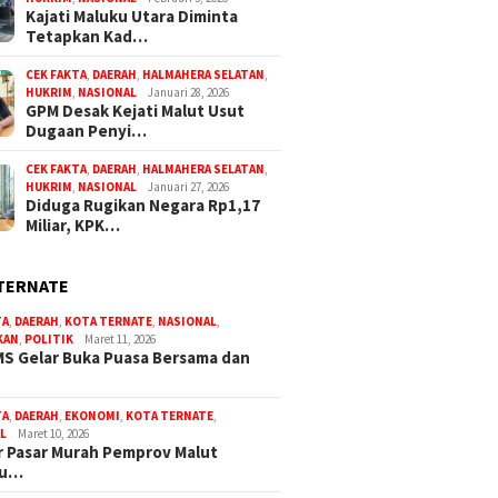
Kajati Maluku Utara Diminta
Tetapkan Kad…
CEK FAKTA
,
DAERAH
,
HALMAHERA SELATAN
,
HUKRIM
,
NASIONAL
Januari 28, 2026
GPM Desak Kejati Malut Usut
Dugaan Penyi…
CEK FAKTA
,
DAERAH
,
HALMAHERA SELATAN
,
HUKRIM
,
NASIONAL
Januari 27, 2026
Diduga Rugikan Negara Rp1,17
Miliar, KPK…
TERNATE
TA
,
DAERAH
,
KOTA TERNATE
,
NASIONAL
,
KAN
,
POLITIK
Maret 11, 2026
S Gelar Buka Puasa Bersama dan
TA
,
DAERAH
,
EKONOMI
,
KOTA TERNATE
,
L
Maret 10, 2026
 Pasar Murah Pemprov Malut
bu…