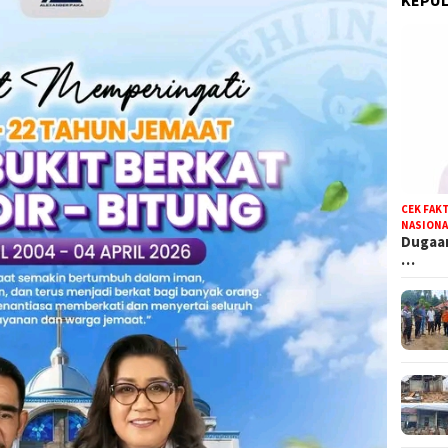
CEK FAK
NASIONA
Dugaan
…