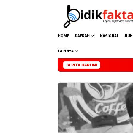
Loncat
ke
konten
HOME
DAERAH
NASIONAL
HUK
LAINNYA
BERITA HARI INI
PDI-Perjuangan Sula Dukun