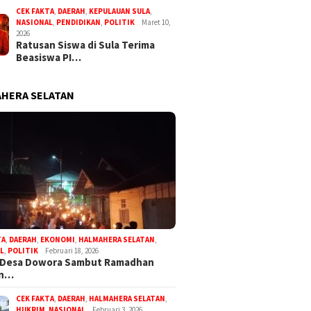
CEK FAKTA
,
DAERAH
,
KEPULAUAN SULA
,
NASIONAL
,
PENDIDIKAN
,
POLITIK
Maret 10,
2026
Ratusan Siswa di Sula Terima
Beasiswa PI…
HERA SELATAN
TA
,
DAERAH
,
EKONOMI
,
HALMAHERA SELATAN
,
L
,
POLITIK
Februari 18, 2026
 Desa Dowora Sambut Ramadhan
an…
CEK FAKTA
,
DAERAH
,
HALMAHERA SELATAN
,
HUKRIM
,
NASIONAL
Februari 3, 2026