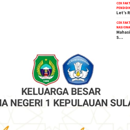
CEK FAK
PENDIDI
Let’s 
CEK FAK
NASIONA
Mahasi
S…