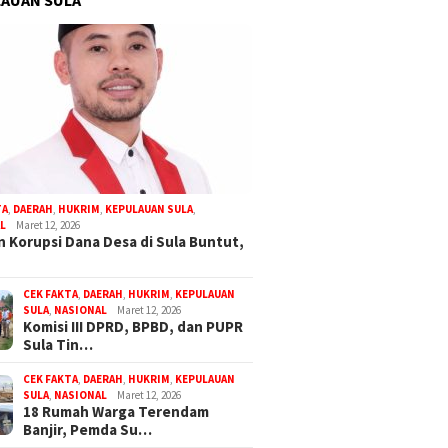
TA
,
DAERAH
,
HUKRIM
,
KEPULAUAN SULA
,
L
Maret 12, 2026
 Korupsi Dana Desa di Sula Buntut,
CEK FAKTA
,
DAERAH
,
HUKRIM
,
KEPULAUAN
SULA
,
NASIONAL
Maret 12, 2026
Komisi III DPRD, BPBD, dan PUPR
Sula Tin…
CEK FAKTA
,
DAERAH
,
HUKRIM
,
KEPULAUAN
SULA
,
NASIONAL
Maret 12, 2026
18 Rumah Warga Terendam
Banjir, Pemda Su…