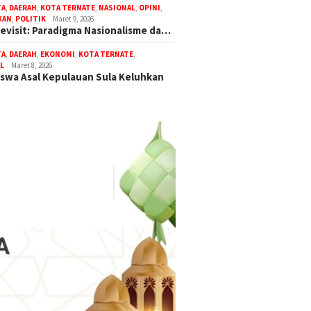
TA
,
DAERAH
,
KOTA TERNATE
,
NASIONAL
,
OPINI
,
KAN
,
POLITIK
Maret 9, 2026
Revisit: Paradigma Nasionalisme da…
TA
,
DAERAH
,
EKONOMI
,
KOTA TERNATE
,
L
Maret 8, 2026
swa Asal Kepulauan Sula Keluhkan