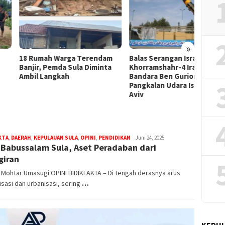
GMNI M
Cepat 
Dugaan
»
umah Warga Terendam
Balas Serangan Israel, Rudal
ir, Pemda Sula Diminta
Khorramshahr-4 Iran Hantam
l Langkah
Bandara Ben Gurion dan
Pangkalan Udara Israel di Tel
Aviv
KTA
,
DAERAH
,
KEPULAUAN SULA
,
OPINI
,
PENDIDIKAN
bidikfakta.id
Juni 24, 2025
 Babussalam Sula, Aset Peradaban dari
giran
 Mohtar Umasugi OPINI BIDIKFAKTA – Di tengah derasnya arus
isasi dan urbanisasi, sering
…
KEPUL