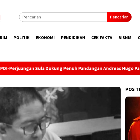
Pencarian
RIM
POLITIK
EKONOMI
PENDIDIKAN
CEK FAKTA
BISNIS
g Penuh Pandangan Andreas Hugo Pareira, Soal Ini?
Teka
POS T