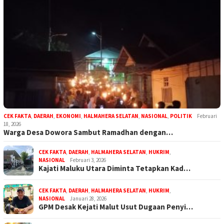
CEK FAKTA
,
DAERAH
,
EKONOMI
,
HALMAHERA SELATAN
,
NASIONAL
,
POLITIK
Februari
18, 2026
Warga Desa Dowora Sambut Ramadhan dengan…
CEK FAKTA
,
DAERAH
,
HALMAHERA SELATAN
,
HUKRIM
,
NASIONAL
Februari 3, 2026
Kajati Maluku Utara Diminta Tetapkan Kad…
CEK FAKTA
,
DAERAH
,
HALMAHERA SELATAN
,
HUKRIM
,
NASIONAL
Januari 28, 2026
GPM Desak Kejati Malut Usut Dugaan Penyi…