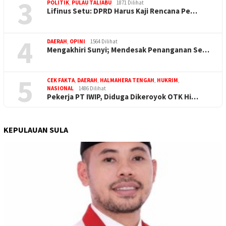
3
POLITIK
,
PULAU TALIABU
1871 Dilihat
Lifinus Setu: DPRD Harus Kaji Rencana Pe…
4
DAERAH
,
OPINI
1564 Dilihat
Mengakhiri Sunyi; Mendesak Penanganan Se…
5
CEK FAKTA
,
DAERAH
,
HALMAHERA TENGAH
,
HUKRIM
,
NASIONAL
1486 Dilihat
Pekerja PT IWIP, Diduga Dikeroyok OTK Hi…
KEPULAUAN SULA