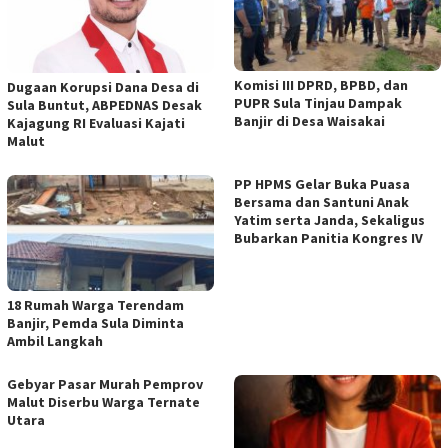
Komisi III DPRD, BPBD, dan
Dugaan Korupsi Dana Desa di
PUPR Sula Tinjau Dampak
Sula Buntut, ABPEDNAS Desak
Banjir di Desa Waisakai
Kajagung RI Evaluasi Kajati
Malut
PP HPMS Gelar Buka Puasa
Bersama dan Santuni Anak
Yatim serta Janda, Sekaligus
Bubarkan Panitia Kongres IV
18 Rumah Warga Terendam
Banjir, Pemda Sula Diminta
Ambil Langkah
Gebyar Pasar Murah Pemprov
Malut Diserbu Warga Ternate
Utara