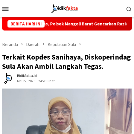
Loncat
Menu
ke
Mobile
konten
daran Miras, Polsek Mangoli Barat Gencarkan Razia di Desa Falab
BERITA HARI INI
Beranda
Daerah
Kepulauan Sula
Terkait Kopdes Sanihaya, Diskoperindag
Sula Akan Ambil Langkah Tegas.
Bidikfakta.id
Mei 27, 2025
245 Dilihat