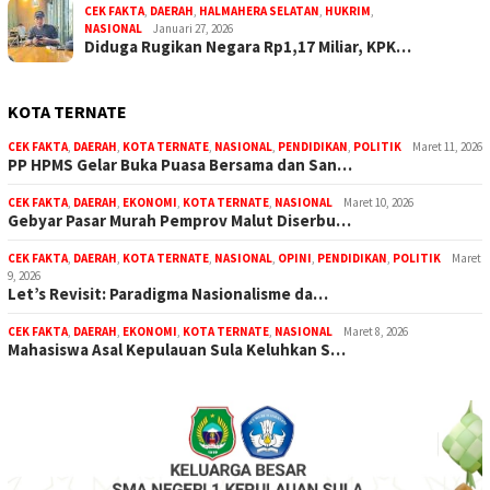
CEK FAKTA
,
DAERAH
,
HALMAHERA SELATAN
,
HUKRIM
,
NASIONAL
Januari 27, 2026
Diduga Rugikan Negara Rp1,17 Miliar, KPK…
KOTA TERNATE
CEK FAKTA
,
DAERAH
,
KOTA TERNATE
,
NASIONAL
,
PENDIDIKAN
,
POLITIK
Maret 11, 2026
PP HPMS Gelar Buka Puasa Bersama dan San…
CEK FAKTA
,
DAERAH
,
EKONOMI
,
KOTA TERNATE
,
NASIONAL
Maret 10, 2026
Gebyar Pasar Murah Pemprov Malut Diserbu…
CEK FAKTA
,
DAERAH
,
KOTA TERNATE
,
NASIONAL
,
OPINI
,
PENDIDIKAN
,
POLITIK
Maret
9, 2026
Let’s Revisit: Paradigma Nasionalisme da…
CEK FAKTA
,
DAERAH
,
EKONOMI
,
KOTA TERNATE
,
NASIONAL
Maret 8, 2026
Mahasiswa Asal Kepulauan Sula Keluhkan S…