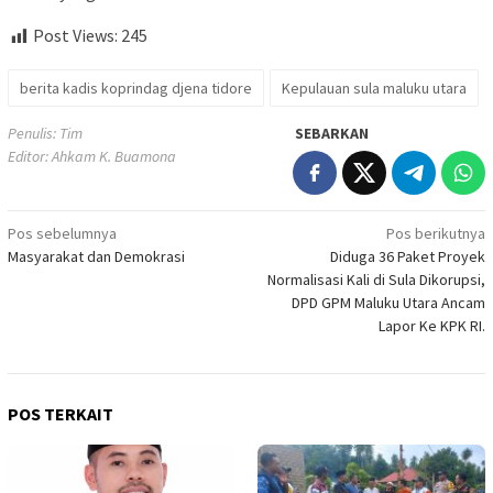
Post Views:
245
berita kadis koprindag djena tidore
Kepulauan sula maluku utara
Penulis: Tim
SEBARKAN
Editor: Ahkam K. Buamona
Navigasi
Pos sebelumnya
Pos berikutnya
Masyarakat dan Demokrasi
Diduga 36 Paket Proyek
pos
Normalisasi Kali di Sula Dikorupsi,
DPD GPM Maluku Utara Ancam
Lapor Ke KPK RI.
POS TERKAIT