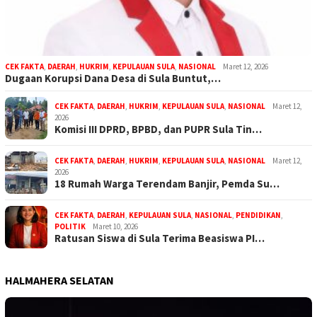
CEK FAKTA
,
DAERAH
,
HUKRIM
,
KEPULAUAN SULA
,
NASIONAL
Maret 12, 2026
Dugaan Korupsi Dana Desa di Sula Buntut,…
CEK FAKTA
,
DAERAH
,
HUKRIM
,
KEPULAUAN SULA
,
NASIONAL
Maret 12,
2026
Komisi III DPRD, BPBD, dan PUPR Sula Tin…
CEK FAKTA
,
DAERAH
,
HUKRIM
,
KEPULAUAN SULA
,
NASIONAL
Maret 12,
2026
18 Rumah Warga Terendam Banjir, Pemda Su…
CEK FAKTA
,
DAERAH
,
KEPULAUAN SULA
,
NASIONAL
,
PENDIDIKAN
,
POLITIK
Maret 10, 2026
Ratusan Siswa di Sula Terima Beasiswa PI…
HALMAHERA SELATAN