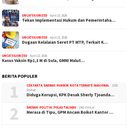
UNCATEGORIZED
April 23, 2026
Tekan Implementasi Hukum dan Pemerintaha…
UNCATEGORIZED
April 23, 2026
Dugaan Kelalaian Seret PT MTP, Terkait K…
UNCATEGORIZED
April 22, 2026
Kasus Vaksin Rp1,1 M di Sula, GMNI Malut…
BERITA POPULER
1
CEK FAKTA
,
DAERAH
,
HUKRIM
,
KOTA TERNATE
,
NASIONAL
2335
Dilihat
Diduga Korupsi, KPK Desak Sherly Tjoanda…
2
DAERAH
,
POLITIK
,
PULAU TALIABU
1941 Dilihat
Merasa di Tipu, GPM Ancam Boikot Kantor …