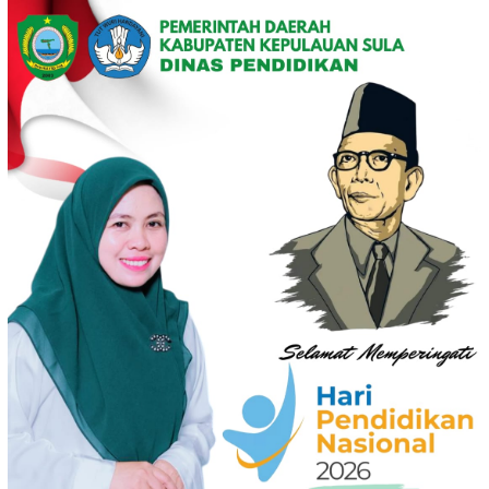
Loncat
ke
konten