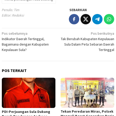
Penulis: Tim
SEBARKAN
Editor: Redaksi
Navigasi
Pos sebelumnya
Pos berikutnya
Indikator Daerah Tertinggal,
Tak Berubah Kabupaten Kepulauan
pos
Bagaimana dengan Kabupaten
Sula Dalam Peta Sebaran Daerah
Kepulauan Sula?
Tertinggal
POS TERKAIT
Tekan Peredaran Miras, Polsek
PDI-Perjuangan Sula Dukung
Mangoli Barat Gencarkan Razia