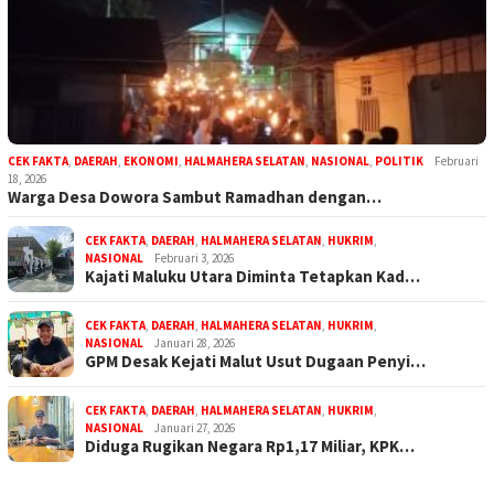
CEK FAKTA
,
DAERAH
,
EKONOMI
,
HALMAHERA SELATAN
,
NASIONAL
,
POLITIK
Februari
18, 2026
Warga Desa Dowora Sambut Ramadhan dengan…
CEK FAKTA
,
DAERAH
,
HALMAHERA SELATAN
,
HUKRIM
,
NASIONAL
Februari 3, 2026
Kajati Maluku Utara Diminta Tetapkan Kad…
CEK FAKTA
,
DAERAH
,
HALMAHERA SELATAN
,
HUKRIM
,
NASIONAL
Januari 28, 2026
GPM Desak Kejati Malut Usut Dugaan Penyi…
CEK FAKTA
,
DAERAH
,
HALMAHERA SELATAN
,
HUKRIM
,
NASIONAL
Januari 27, 2026
Diduga Rugikan Negara Rp1,17 Miliar, KPK…