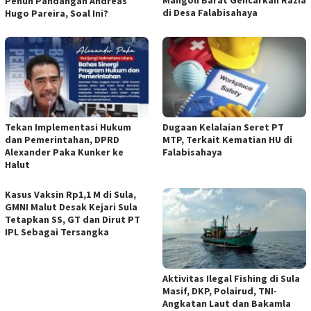
Penuh Pandangan Andreas
di Desa Falabisahaya
Hugo Pareira, Soal Ini?
Tekan Implementasi Hukum
Dugaan Kelalaian Seret PT
dan Pemerintahan, DPRD
MTP, Terkait Kematian HU di
Alexander Paka Kunker ke
Falabisahaya
Halut
Kasus Vaksin Rp1,1 M di Sula,
GMNI Malut Desak Kejari Sula
Tetapkan SS, GT dan Dirut PT
IPL Sebagai Tersangka
Aktivitas Ilegal Fishing di Sula
Masif, DKP, Polairud, TNI-
Angkatan Laut dan Bakamla