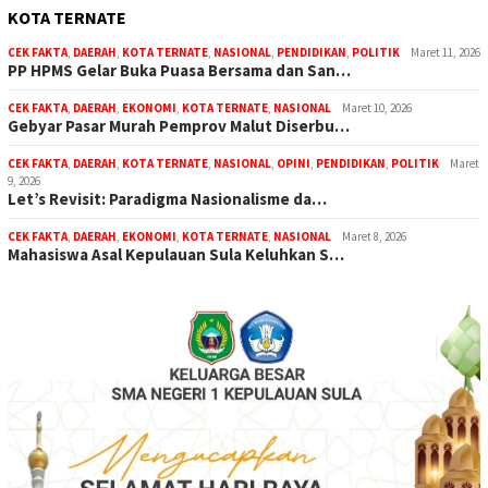
KOTA TERNATE
CEK FAKTA
,
DAERAH
,
KOTA TERNATE
,
NASIONAL
,
PENDIDIKAN
,
POLITIK
Maret 11, 2026
PP HPMS Gelar Buka Puasa Bersama dan San…
CEK FAKTA
,
DAERAH
,
EKONOMI
,
KOTA TERNATE
,
NASIONAL
Maret 10, 2026
Gebyar Pasar Murah Pemprov Malut Diserbu…
CEK FAKTA
,
DAERAH
,
KOTA TERNATE
,
NASIONAL
,
OPINI
,
PENDIDIKAN
,
POLITIK
Maret
9, 2026
Let’s Revisit: Paradigma Nasionalisme da…
CEK FAKTA
,
DAERAH
,
EKONOMI
,
KOTA TERNATE
,
NASIONAL
Maret 8, 2026
Mahasiswa Asal Kepulauan Sula Keluhkan S…