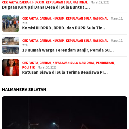
CEK FAKTA
,
DAERAH
,
HUKRIM
,
KEPULAUAN SULA
,
NASIONAL
Maret 12, 2026
Dugaan Korupsi Dana Desa di Sula Buntut,…
CEK FAKTA
,
DAERAH
,
HUKRIM
,
KEPULAUAN SULA
,
NASIONAL
Maret 12,
2026
Komisi III DPRD, BPBD, dan PUPR Sula Tin…
CEK FAKTA
,
DAERAH
,
HUKRIM
,
KEPULAUAN SULA
,
NASIONAL
Maret 12,
2026
18 Rumah Warga Terendam Banjir, Pemda Su…
CEK FAKTA
,
DAERAH
,
KEPULAUAN SULA
,
NASIONAL
,
PENDIDIKAN
,
POLITIK
Maret 10, 2026
Ratusan Siswa di Sula Terima Beasiswa PI…
HALMAHERA SELATAN