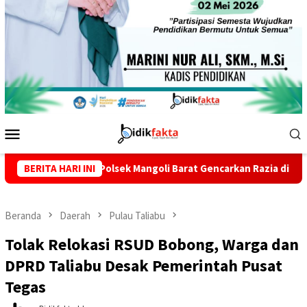
Menu
Mobile
iras, Polsek Mangoli Barat Gencarkan Razia di Desa Falabisahay
BERITA HARI INI
Beranda
Daerah
Pulau Taliabu
Tolak Relokasi RSUD Bobong, Warga dan
DPRD Taliabu Desak Pemerintah Pusat
Tegas