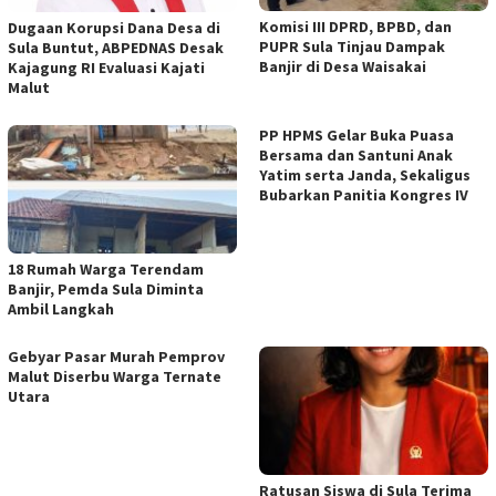
Komisi III DPRD, BPBD, dan
Dugaan Korupsi Dana Desa di
PUPR Sula Tinjau Dampak
Sula Buntut, ABPEDNAS Desak
Banjir di Desa Waisakai
Kajagung RI Evaluasi Kajati
Malut
PP HPMS Gelar Buka Puasa
Bersama dan Santuni Anak
Yatim serta Janda, Sekaligus
Bubarkan Panitia Kongres IV
18 Rumah Warga Terendam
Banjir, Pemda Sula Diminta
Ambil Langkah
Gebyar Pasar Murah Pemprov
Malut Diserbu Warga Ternate
Utara
Ratusan Siswa di Sula Terima