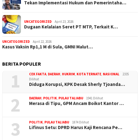
Tekan Implementasi Hukum dan Pemerintaha…
UNCATEGORIZED
April 23, 2026
Dugaan Kelalaian Seret PT MTP, Terkait K…
UNCATEGORIZED
April 22, 2026
Kasus Vaksin Rp1,1 M di Sula, GMNI Malut…
BERITA POPULER
1
CEK FAKTA
,
DAERAH
,
HUKRIM
,
KOTA TERNATE
,
NASIONAL
2335
Dilihat
Diduga Korupsi, KPK Desak Sherly Tjoanda…
2
DAERAH
,
POLITIK
,
PULAU TALIABU
1941 Dilihat
Merasa di Tipu, GPM Ancam Boikot Kantor …
3
POLITIK
,
PULAU TALIABU
1874 Dilihat
Lifinus Setu: DPRD Harus Kaji Rencana Pe…