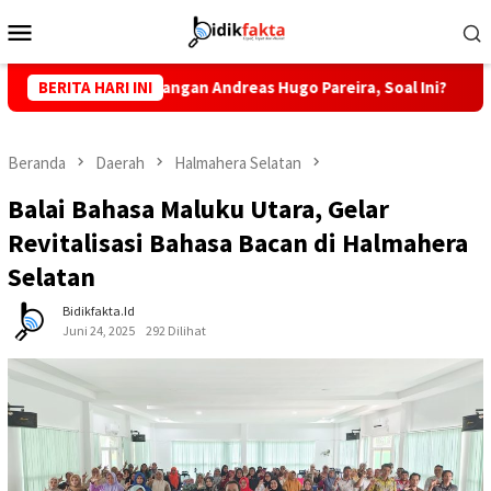
Loncat
Menu
ke
Mobile
konten
uh Pandangan Andreas Hugo Pareira, Soal Ini?
BERITA HARI INI
Tekan Per
Beranda
Daerah
Halmahera Selatan
Balai Bahasa Maluku Utara, Gelar
Revitalisasi Bahasa Bacan di Halmahera
Selatan
Bidikfakta.id
Juni 24, 2025
292 Dilihat