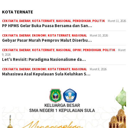
KOTA TERNATE
CEK FAKTA
,
DAERAH
,
KOTA TERNATE
,
NASIONAL
,
PENDIDIKAN
,
POLITIK
Maret 11, 2026
PP HPMS Gelar Buka Puasa Bersama dan San…
CEK FAKTA
,
DAERAH
,
EKONOMI
,
KOTA TERNATE
,
NASIONAL
Maret 10, 2026
Gebyar Pasar Murah Pemprov Malut Diserbu…
CEK FAKTA
,
DAERAH
,
KOTA TERNATE
,
NASIONAL
,
OPINI
,
PENDIDIKAN
,
POLITIK
Maret
9, 2026
Let’s Revisit: Paradigma Nasionalisme da…
CEK FAKTA
,
DAERAH
,
EKONOMI
,
KOTA TERNATE
,
NASIONAL
Maret 8, 2026
Mahasiswa Asal Kepulauan Sula Keluhkan S…