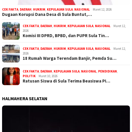
CEK FAKTA
,
DAERAH
,
HUKRIM
,
KEPULAUAN SULA
,
NASIONAL
Maret 12, 2026
Dugaan Korupsi Dana Desa di Sula Buntut,…
CEK FAKTA
,
DAERAH
,
HUKRIM
,
KEPULAUAN SULA
,
NASIONAL
Maret 12,
2026
Komisi III DPRD, BPBD, dan PUPR Sula Tin…
CEK FAKTA
,
DAERAH
,
HUKRIM
,
KEPULAUAN SULA
,
NASIONAL
Maret 12,
2026
18 Rumah Warga Terendam Banjir, Pemda Su…
CEK FAKTA
,
DAERAH
,
KEPULAUAN SULA
,
NASIONAL
,
PENDIDIKAN
,
POLITIK
Maret 10, 2026
Ratusan Siswa di Sula Terima Beasiswa PI…
HALMAHERA SELATAN