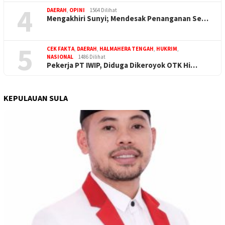
4
DAERAH
,
OPINI
1564 Dilihat
Mengakhiri Sunyi; Mendesak Penanganan Se…
5
CEK FAKTA
,
DAERAH
,
HALMAHERA TENGAH
,
HUKRIM
,
NASIONAL
1486 Dilihat
Pekerja PT IWIP, Diduga Dikeroyok OTK Hi…
KEPULAUAN SULA