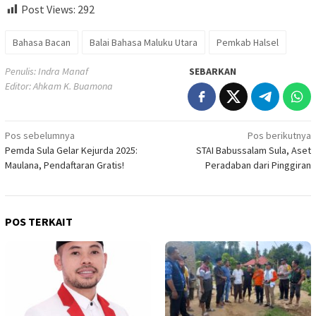
Post Views:
292
Bahasa Bacan
Balai Bahasa Maluku Utara
Pemkab Halsel
Penulis: Indra Manaf
SEBARKAN
Editor: Ahkam K. Buamona
Navigasi
Pos sebelumnya
Pos berikutnya
Pemda Sula Gelar Kejurda 2025:
STAI Babussalam Sula, Aset
pos
Maulana, Pendaftaran Gratis!
Peradaban dari Pinggiran
POS TERKAIT