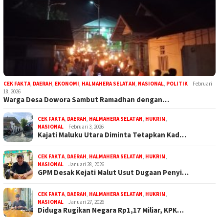
CEK FAKTA
,
DAERAH
,
EKONOMI
,
HALMAHERA SELATAN
,
NASIONAL
,
POLITIK
Februari
18, 2026
Warga Desa Dowora Sambut Ramadhan dengan…
CEK FAKTA
,
DAERAH
,
HALMAHERA SELATAN
,
HUKRIM
,
NASIONAL
Februari 3, 2026
Kajati Maluku Utara Diminta Tetapkan Kad…
CEK FAKTA
,
DAERAH
,
HALMAHERA SELATAN
,
HUKRIM
,
NASIONAL
Januari 28, 2026
GPM Desak Kejati Malut Usut Dugaan Penyi…
CEK FAKTA
,
DAERAH
,
HALMAHERA SELATAN
,
HUKRIM
,
NASIONAL
Januari 27, 2026
Diduga Rugikan Negara Rp1,17 Miliar, KPK…