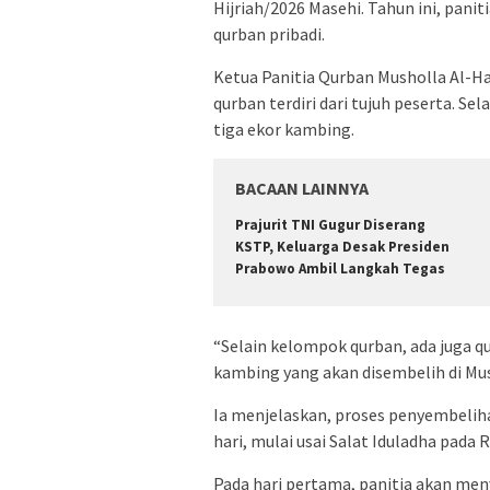
Hijriah/2026 Masehi. Tahun ini, pan
qurban pribadi.
Ketua Panitia Qurban Musholla Al-H
qurban terdiri dari tujuh peserta. Sel
tiga ekor kambing.
BACAAN LAINNYA
Prajurit TNI Gugur Diserang
KSTP, Keluarga Desak Presiden
Prabowo Ambil Langkah Tegas
“Selain kelompok qurban, ada juga qu
kambing yang akan disembelih di Mush
Ia menjelaskan, proses penyembelih
hari, mulai usai Salat Iduladha pada 
Pada hari pertama, panitia akan me