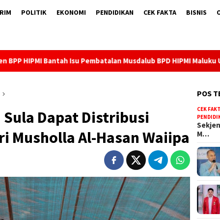
RIM
POLITIK
EKONOMI
PENDIDIKAN
CEK FAKTA
BISNIS
n Musdalub BPD HIPMI Maluku Utara
Sekjen BPP HIPMI Ba
POS T
CEK FAK
 Sula Dapat Distribusi
PENDIDI
Sekjen
i Musholla Al-Hasan Waiipa
M…