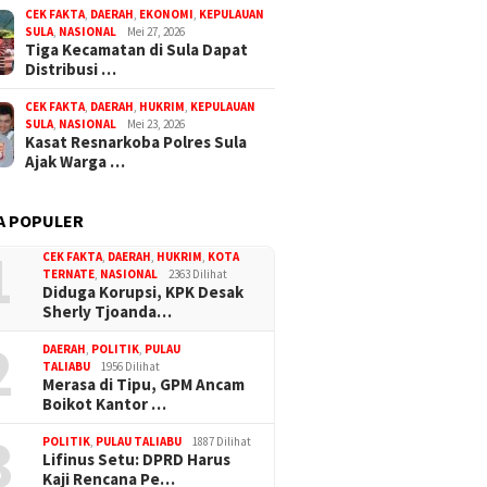
CEK FAKTA
,
DAERAH
,
EKONOMI
,
KEPULAUAN
SULA
,
NASIONAL
Mei 27, 2026
Tiga Kecamatan di Sula Dapat
Distribusi …
CEK FAKTA
,
DAERAH
,
HUKRIM
,
KEPULAUAN
SULA
,
NASIONAL
Mei 23, 2026
Kasat Resnarkoba Polres Sula
Ajak Warga …
A POPULER
1
CEK FAKTA
,
DAERAH
,
HUKRIM
,
KOTA
TERNATE
,
NASIONAL
2363 Dilihat
Diduga Korupsi, KPK Desak
Sherly Tjoanda…
2
DAERAH
,
POLITIK
,
PULAU
TALIABU
1956 Dilihat
Merasa di Tipu, GPM Ancam
Boikot Kantor …
3
POLITIK
,
PULAU TALIABU
1887 Dilihat
Lifinus Setu: DPRD Harus
Kaji Rencana Pe…