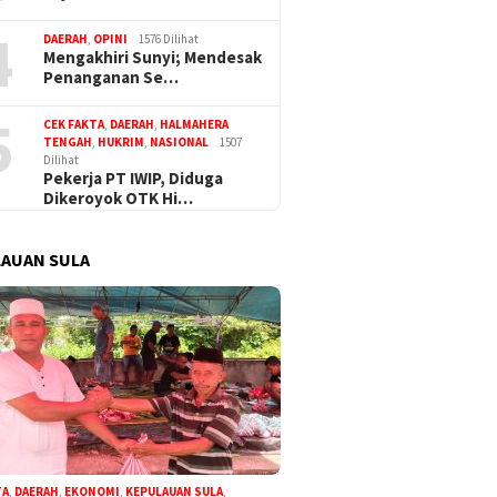
4
DAERAH
,
OPINI
1576 Dilihat
Mengakhiri Sunyi; Mendesak
Penanganan Se…
5
CEK FAKTA
,
DAERAH
,
HALMAHERA
TENGAH
,
HUKRIM
,
NASIONAL
1507
Dilihat
Pekerja PT IWIP, Diduga
Dikeroyok OTK Hi…
AUAN SULA
TA
,
DAERAH
,
EKONOMI
,
KEPULAUAN SULA
,