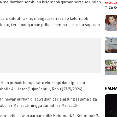
itia melibatkan sembilan kelompok qurban serta sejumlah
NASIONA
Tiga K
asan, Sahrul Takim, mengatakan setiap kelompok
ain itu, terdapat qurban pribadi berupa satu ekor sapi dan
rban pribadi berupa satu ekor sapi dan tiga ekor
HALMA
olla Al-Hasan,” ujar Sahrul, Rabu (27/5/2026).
an hewan qurban dijadwalkan berlangsung selama tiga
Rabu, 27 Mei 2026 hingga Jumat, 29 Mei 2026.
nyembelih hewan qurban milik Kelompok 1, Kelompok 2,