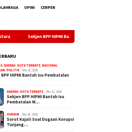
OLAHRAGA
OPINI
CERPEN
ntah Isu Pembatalan Musdalub BPD HIPMI Maluku Utara
So
ERBARU
TA
,
DAERAH
,
KOTA TERNATE
,
NASIONAL
,
KAN
,
POLITIK
Mei 31, 2026
 BPP HIPMI Bantah Isu Pembatalan
DAERAH
,
KOTA TERNATE
Mei 31, 2026
Sekjen BPP HIPMI Bantah Isu
Pembatalan M…
HUKRIM
Mei 28, 2026
Sorot Kajati Soal Dugaan Korupsi
Tunjang…