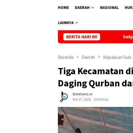
HOME
DAERAH
NASIONAL
HUK
LAINNYA
Sekjen BPP HIPMI Bantah Isu Pembatala
BERITA HARI INI
Beranda
Daerah
Kepulauan Sula
Tiga Kecamatan di
Daging Qurban dar
Bidikfakta.id
Mei 27, 2026
32 Dilihat