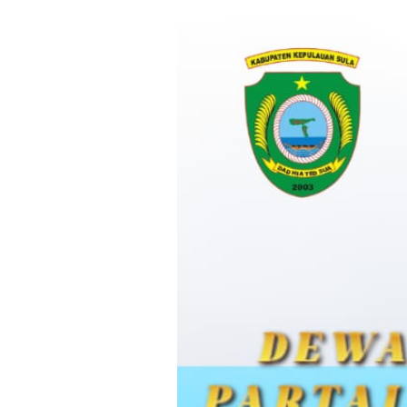
Loncat
ke
konten