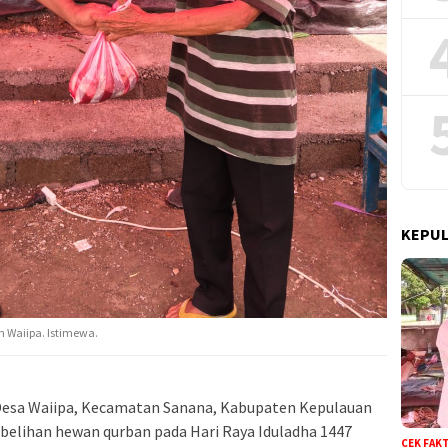
KEPUL
n Waiipa. Istimewa.
 Desa Waiipa, Kecamatan Sanana, Kabupaten Kepulauan
elihan hewan qurban pada Hari Raya Iduladha 1447
CEK FAK