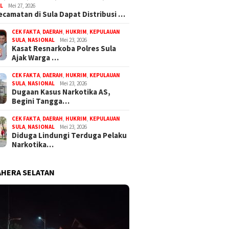
L
Mei 27, 2026
ecamatan di Sula Dapat Distribusi …
CEK FAKTA
,
DAERAH
,
HUKRIM
,
KEPULAUAN
SULA
,
NASIONAL
Mei 23, 2026
Kasat Resnarkoba Polres Sula
Ajak Warga …
CEK FAKTA
,
DAERAH
,
HUKRIM
,
KEPULAUAN
SULA
,
NASIONAL
Mei 23, 2026
Dugaan Kasus Narkotika AS,
Begini Tangga…
CEK FAKTA
,
DAERAH
,
HUKRIM
,
KEPULAUAN
SULA
,
NASIONAL
Mei 23, 2026
Diduga Lindungi Terduga Pelaku
Narkotika…
HERA SELATAN