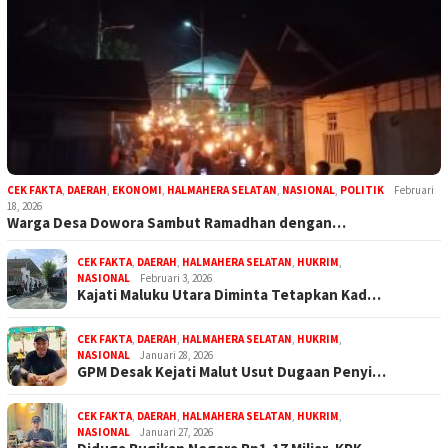
CEK FAKTA
,
DAERAH
,
EKONOMI
,
HALMAHERA SELATAN
,
NASIONAL
,
POLITIK
Februari
18, 2026
Warga Desa Dowora Sambut Ramadhan dengan…
CEK FAKTA
,
DAERAH
,
HALMAHERA SELATAN
,
HUKRIM
,
NASIONAL
Februari 3, 2026
Kajati Maluku Utara Diminta Tetapkan Kad…
CEK FAKTA
,
DAERAH
,
HALMAHERA SELATAN
,
HUKRIM
,
NASIONAL
Januari 28, 2026
GPM Desak Kejati Malut Usut Dugaan Penyi…
CEK FAKTA
,
DAERAH
,
HALMAHERA SELATAN
,
HUKRIM
,
NASIONAL
Januari 27, 2026