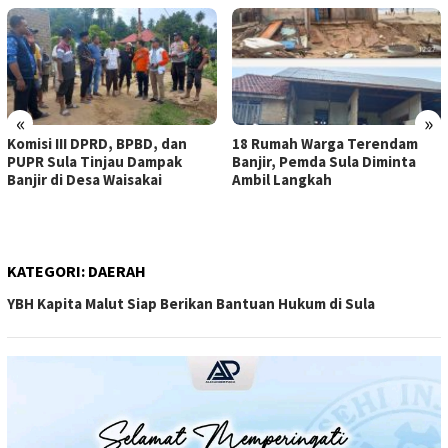
«
»
Komisi III DPRD, BPBD, dan
18 Rumah Warga Terendam
PUPR Sula Tinjau Dampak
Banjir, Pemda Sula Diminta
Banjir di Desa Waisakai
Ambil Langkah
KATEGORI:
DAERAH
YBH Kapita Malut Siap Berikan Bantuan Hukum di Sula