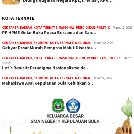
Diduga Rugikan Negara Rp1,17 Miliar, KPK…
KOTA TERNATE
CEK FAKTA
,
DAERAH
,
KOTA TERNATE
,
NASIONAL
,
PENDIDIKAN
,
POLITIK
Maret 11, 2026
PP HPMS Gelar Buka Puasa Bersama dan San…
CEK FAKTA
,
DAERAH
,
EKONOMI
,
KOTA TERNATE
,
NASIONAL
Maret 10, 2026
Gebyar Pasar Murah Pemprov Malut Diserbu…
CEK FAKTA
,
DAERAH
,
KOTA TERNATE
,
NASIONAL
,
OPINI
,
PENDIDIKAN
,
POLITIK
Maret
9, 2026
Let’s Revisit: Paradigma Nasionalisme da…
CEK FAKTA
,
DAERAH
,
EKONOMI
,
KOTA TERNATE
,
NASIONAL
Maret 8, 2026
Mahasiswa Asal Kepulauan Sula Keluhkan S…