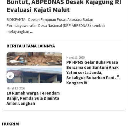
Buntut, ABPEDNAS Desak Kajagung RI
Evaluasi Kajati Malut
BIDIKFAKTA - Dewan Pimpinan Pusat Asosiasi Badan
Permusyawaratan Desa Nasional (DPP ABPEDNAS) kembali
melayangkan
...
BERITA UTAMA LAINNYA
Maret 11, 2026
M
PP HPMS Gelar Buka Puasa
G
Bersama dan Santuni Anak
P
Yatim serta Janda,
W
«
»
Sekaligus Bubarkan Panitia
Kongres IV
Maret 12, 2026
18 Rumah Warga Terendam
Banjir, Pemda Sula Diminta
Ambil Langkah
HUKRIM