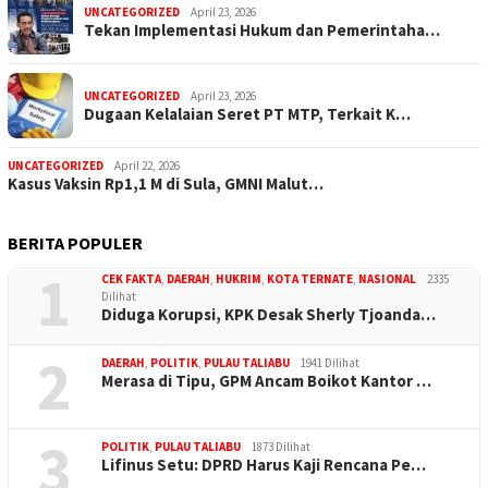
UNCATEGORIZED
April 23, 2026
Tekan Implementasi Hukum dan Pemerintaha…
UNCATEGORIZED
April 23, 2026
Dugaan Kelalaian Seret PT MTP, Terkait K…
UNCATEGORIZED
April 22, 2026
Kasus Vaksin Rp1,1 M di Sula, GMNI Malut…
BERITA POPULER
1
CEK FAKTA
,
DAERAH
,
HUKRIM
,
KOTA TERNATE
,
NASIONAL
2335
Dilihat
Diduga Korupsi, KPK Desak Sherly Tjoanda…
2
DAERAH
,
POLITIK
,
PULAU TALIABU
1941 Dilihat
Merasa di Tipu, GPM Ancam Boikot Kantor …
3
POLITIK
,
PULAU TALIABU
1873 Dilihat
Lifinus Setu: DPRD Harus Kaji Rencana Pe…