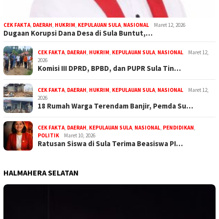
CEK FAKTA
,
DAERAH
,
HUKRIM
,
KEPULAUAN SULA
,
NASIONAL
Maret 12, 2026
Dugaan Korupsi Dana Desa di Sula Buntut,…
CEK FAKTA
,
DAERAH
,
HUKRIM
,
KEPULAUAN SULA
,
NASIONAL
Maret 12,
2026
Komisi III DPRD, BPBD, dan PUPR Sula Tin…
CEK FAKTA
,
DAERAH
,
HUKRIM
,
KEPULAUAN SULA
,
NASIONAL
Maret 12,
2026
18 Rumah Warga Terendam Banjir, Pemda Su…
CEK FAKTA
,
DAERAH
,
KEPULAUAN SULA
,
NASIONAL
,
PENDIDIKAN
,
POLITIK
Maret 10, 2026
Ratusan Siswa di Sula Terima Beasiswa PI…
HALMAHERA SELATAN