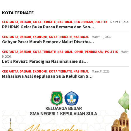
KOTA TERNATE
CEK FAKTA
,
DAERAH
,
KOTA TERNATE
,
NASIONAL
,
PENDIDIKAN
,
POLITIK
Maret 11, 2026
PP HPMS Gelar Buka Puasa Bersama dan San…
CEK FAKTA
,
DAERAH
,
EKONOMI
,
KOTA TERNATE
,
NASIONAL
Maret 10, 2026
Gebyar Pasar Murah Pemprov Malut Diserbu…
CEK FAKTA
,
DAERAH
,
KOTA TERNATE
,
NASIONAL
,
OPINI
,
PENDIDIKAN
,
POLITIK
Maret
9, 2026
Let’s Revisit: Paradigma Nasionalisme da…
CEK FAKTA
,
DAERAH
,
EKONOMI
,
KOTA TERNATE
,
NASIONAL
Maret 8, 2026
Mahasiswa Asal Kepulauan Sula Keluhkan S…