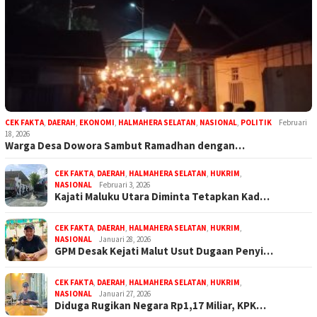
CEK FAKTA
,
DAERAH
,
EKONOMI
,
HALMAHERA SELATAN
,
NASIONAL
,
POLITIK
Februari
18, 2026
Warga Desa Dowora Sambut Ramadhan dengan…
CEK FAKTA
,
DAERAH
,
HALMAHERA SELATAN
,
HUKRIM
,
NASIONAL
Februari 3, 2026
Kajati Maluku Utara Diminta Tetapkan Kad…
CEK FAKTA
,
DAERAH
,
HALMAHERA SELATAN
,
HUKRIM
,
NASIONAL
Januari 28, 2026
GPM Desak Kejati Malut Usut Dugaan Penyi…
CEK FAKTA
,
DAERAH
,
HALMAHERA SELATAN
,
HUKRIM
,
NASIONAL
Januari 27, 2026
Diduga Rugikan Negara Rp1,17 Miliar, KPK…