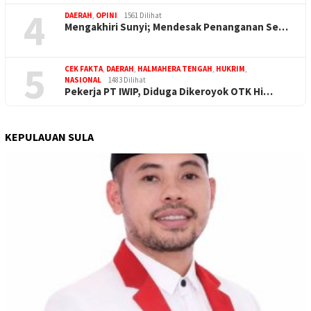
4
DAERAH
,
OPINI
1561 Dilihat
Mengakhiri Sunyi; Mendesak Penanganan Se…
5
CEK FAKTA
,
DAERAH
,
HALMAHERA TENGAH
,
HUKRIM
,
NASIONAL
1483 Dilihat
Pekerja PT IWIP, Diduga Dikeroyok OTK Hi…
KEPULAUAN SULA