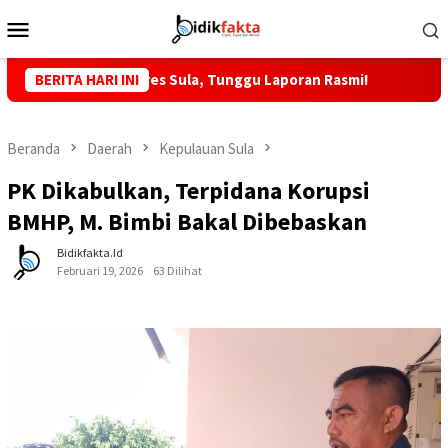
Loncat
Menu
ke
Mobile
konten
MTP, Kapolres Sula, Tunggu Laporan Rasmi!
BERITA HARI INI
KKLI STAI Bab
Beranda
Daerah
Kepulauan Sula
PK Dikabulkan, Terpidana Korupsi
BMHP, M. Bimbi Bakal Dibebaskan
Bidikfakta.id
Februari 19, 2026
63 Dilihat