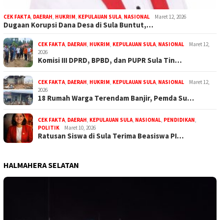
CEK FAKTA
,
DAERAH
,
HUKRIM
,
KEPULAUAN SULA
,
NASIONAL
Maret 12, 2026
Dugaan Korupsi Dana Desa di Sula Buntut,…
CEK FAKTA
,
DAERAH
,
HUKRIM
,
KEPULAUAN SULA
,
NASIONAL
Maret 12,
2026
Komisi III DPRD, BPBD, dan PUPR Sula Tin…
CEK FAKTA
,
DAERAH
,
HUKRIM
,
KEPULAUAN SULA
,
NASIONAL
Maret 12,
2026
18 Rumah Warga Terendam Banjir, Pemda Su…
CEK FAKTA
,
DAERAH
,
KEPULAUAN SULA
,
NASIONAL
,
PENDIDIKAN
,
POLITIK
Maret 10, 2026
Ratusan Siswa di Sula Terima Beasiswa PI…
HALMAHERA SELATAN