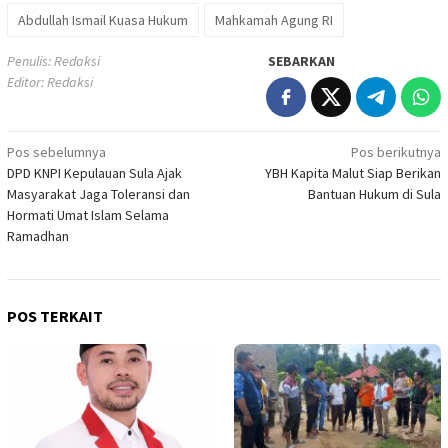
Abdullah Ismail Kuasa Hukum
Mahkamah Agung RI
Penulis: Redaksi
SEBARKAN
Editor: Redaksi
Navigasi
Pos sebelumnya
Pos berikutnya
DPD KNPI Kepulauan Sula Ajak
YBH Kapita Malut Siap Berikan
pos
Masyarakat Jaga Toleransi dan
Bantuan Hukum di Sula
Hormati Umat Islam Selama
Ramadhan
POS TERKAIT