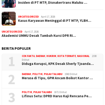
Insiden di PT MTP, Disnakertrans Maluku …
UNCATEGORIZED
April 17, 2026
Kasus Karyawan Meninggal di PT MTP, YLBH…
UNCATEGORIZED
April 17, 2026
Akademisi UMMU Desak Tambah Kursi DPR RI…
BERITA POPULER
1
CEK FAKTA
,
DAERAH
,
HUKRIM
,
KOTA TERNATE
,
NASIONAL
2330
Dilihat
Diduga Korupsi, KPK Desak Sherly Tjoanda…
2
DAERAH
,
POLITIK
,
PULAU TALIABU
1940 Dilihat
Merasa di Tipu, GPM Ancam Boikot Kantor …
3
POLITIK
,
PULAU TALIABU
1871 Dilihat
Lifinus Setu: DPRD Harus Kaji Rencana Pe…