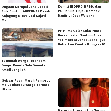
Komisi III DPRD, BPBD, dan
Dugaan Korupsi Dana Desa di
PUPR Sula Tinjau Dampak
Sula Buntut, ABPEDNAS Desak
Banjir di Desa Waisakai
Kajagung RI Evaluasi Kajati
Malut
PP HPMS Gelar Buka Puasa
Bersama dan Santuni Anak
Yatim serta Janda, Sekaligus
Bubarkan Panitia Kongres IV
18 Rumah Warga Terendam
Banjir, Pemda Sula Diminta
Ambil Langkah
Gebyar Pasar Murah Pemprov
Malut Diserbu Warga Ternate
Utara
Ratusan Siswa di Sula Terima