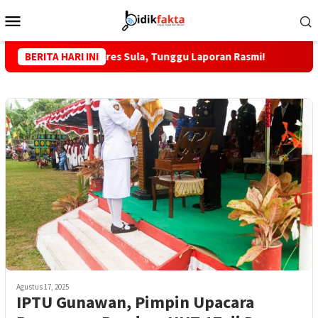
Loncat
Menu
ke
Mobile
konten
P, Kapolres Sula, Tunggu Laporan Rasmi!
BERITA HARI INI
KKLI STAI Babu
Agustus 17, 2025
IPTU Gunawan, Pimpin Upacara