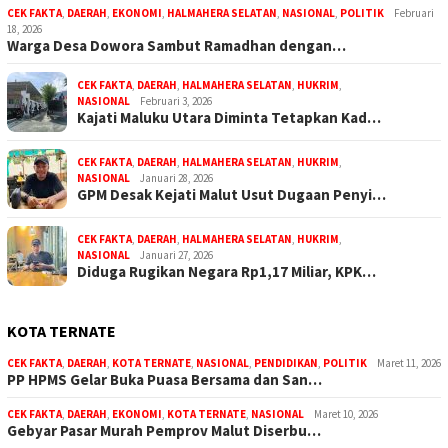
CEK FAKTA
,
DAERAH
,
EKONOMI
,
HALMAHERA SELATAN
,
NASIONAL
,
POLITIK
Februari
18, 2026
Warga Desa Dowora Sambut Ramadhan dengan…
CEK FAKTA
,
DAERAH
,
HALMAHERA SELATAN
,
HUKRIM
,
NASIONAL
Februari 3, 2026
Kajati Maluku Utara Diminta Tetapkan Kad…
CEK FAKTA
,
DAERAH
,
HALMAHERA SELATAN
,
HUKRIM
,
NASIONAL
Januari 28, 2026
GPM Desak Kejati Malut Usut Dugaan Penyi…
CEK FAKTA
,
DAERAH
,
HALMAHERA SELATAN
,
HUKRIM
,
NASIONAL
Januari 27, 2026
Diduga Rugikan Negara Rp1,17 Miliar, KPK…
KOTA TERNATE
CEK FAKTA
,
DAERAH
,
KOTA TERNATE
,
NASIONAL
,
PENDIDIKAN
,
POLITIK
Maret 11, 2026
PP HPMS Gelar Buka Puasa Bersama dan San…
CEK FAKTA
,
DAERAH
,
EKONOMI
,
KOTA TERNATE
,
NASIONAL
Maret 10, 2026
Gebyar Pasar Murah Pemprov Malut Diserbu…