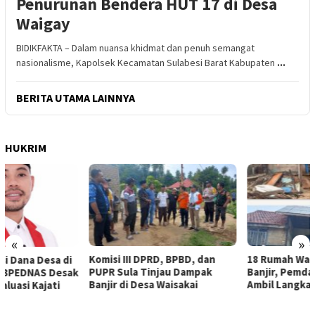
Penurunan Bendera HUT 17 di Desa
Waigay
BIDIKFAKTA – Dalam nuansa khidmat dan penuh semangat
nasionalisme, Kapolsek Kecamatan Sulabesi Barat Kabupaten
...
BERITA UTAMA LAINNYA
HUKRIM
«
»
Komisi III DPRD, BPBD, dan
18 Rumah Warga Terendam
PUPR Sula Tinjau Dampak
Banjir, Pemda Sula Diminta
Banjir di Desa Waisakai
Ambil Langkah