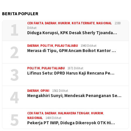
BERITA POPULER
1
CEK FAKTA
,
DAERAH
,
HUKRIM
,
KOTA TERNATE
,
NASIONAL
2330
Dilihat
Diduga Korupsi, KPK Desak Sherly Tjoanda…
2
DAERAH
,
POLITIK
,
PULAU TALIABU
1940 Dilihat
Merasa di Tipu, GPM Ancam Boikot Kantor …
3
POLITIK
,
PULAU TALIABU
1871 Dilihat
Lifinus Setu: DPRD Harus Kaji Rencana Pe…
4
DAERAH
,
OPINI
1561 Dilihat
Mengakhiri Sunyi; Mendesak Penanganan Se…
5
CEK FAKTA
,
DAERAH
,
HALMAHERA TENGAH
,
HUKRIM
,
NASIONAL
1484 Dilihat
Pekerja PT IWIP, Diduga Dikeroyok OTK Hi…