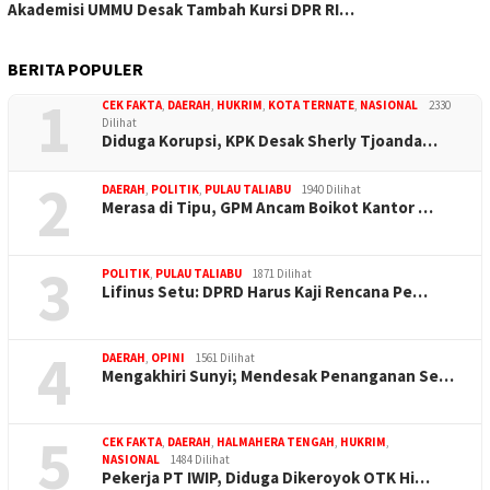
Akademisi UMMU Desak Tambah Kursi DPR RI…
BERITA POPULER
1
CEK FAKTA
,
DAERAH
,
HUKRIM
,
KOTA TERNATE
,
NASIONAL
2330
Dilihat
Diduga Korupsi, KPK Desak Sherly Tjoanda…
2
DAERAH
,
POLITIK
,
PULAU TALIABU
1940 Dilihat
Merasa di Tipu, GPM Ancam Boikot Kantor …
3
POLITIK
,
PULAU TALIABU
1871 Dilihat
Lifinus Setu: DPRD Harus Kaji Rencana Pe…
4
DAERAH
,
OPINI
1561 Dilihat
Mengakhiri Sunyi; Mendesak Penanganan Se…
5
CEK FAKTA
,
DAERAH
,
HALMAHERA TENGAH
,
HUKRIM
,
NASIONAL
1484 Dilihat
Pekerja PT IWIP, Diduga Dikeroyok OTK Hi…