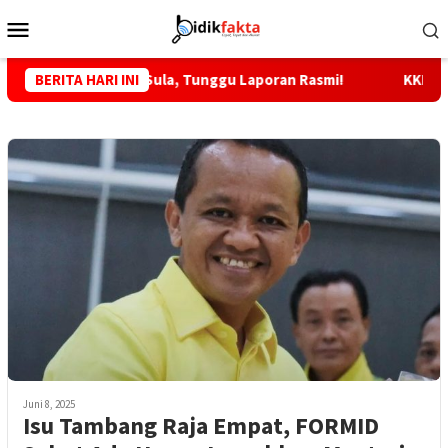
Loncat
Menu
ke
Mobile
konten
apolres Sula, Tunggu Laporan Rasmi!
BERITA HARI INI
KKLI STAI Babussal
Juni 8, 2025
Isu Tambang Raja Empat, FORMID