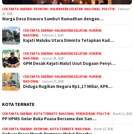
CEK FAKTA
,
DAERAH
,
EKONOMI
,
HALMAHERA SELATAN
,
NASIONAL
,
POLITIK
Februari
18, 2026
Warga Desa Dowora Sambut Ramadhan dengan…
CEK FAKTA
,
DAERAH
,
HALMAHERA SELATAN
,
HUKRIM
,
NASIONAL
Februari 3, 2026
Kajati Maluku Utara Diminta Tetapkan Kad…
CEK FAKTA
,
DAERAH
,
HALMAHERA SELATAN
,
HUKRIM
,
NASIONAL
Januari 28, 2026
GPM Desak Kejati Malut Usut Dugaan Penyi…
CEK FAKTA
,
DAERAH
,
HALMAHERA SELATAN
,
HUKRIM
,
NASIONAL
Januari 27, 2026
Diduga Rugikan Negara Rp1,17 Miliar, KPK…
KOTA TERNATE
CEK FAKTA
,
DAERAH
,
KOTA TERNATE
,
NASIONAL
,
PENDIDIKAN
,
POLITIK
Maret 11, 2026
PP HPMS Gelar Buka Puasa Bersama dan San…
CEK FAKTA
,
DAERAH
,
EKONOMI
,
KOTA TERNATE
,
NASIONAL
Maret 10, 2026
Gebyar Pasar Murah Pemprov Malut Diserbu…