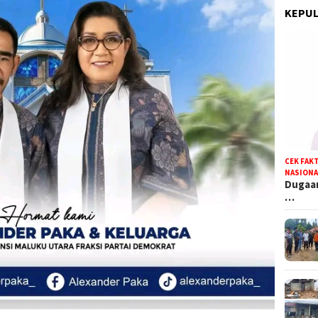
KEPUL
CEK FAK
NASIONA
Dugaan
…