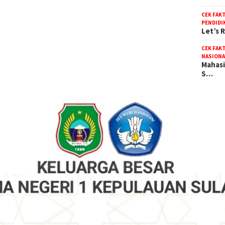
CEK FAK
PENDIDI
Let’s 
CEK FAK
NASIONA
Mahasi
S…