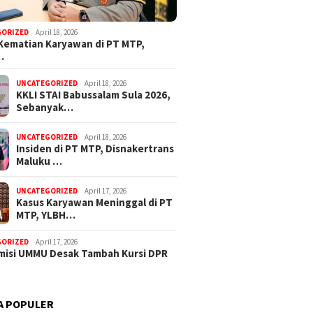
GORIZED
April 18, 2026
Kematian Karyawan di PT MTP,
…
alut Apresiasi Gerak
UNCATEGORIZED
April 18, 2026
KKLI STAI Babussalam Sula 2026,
Polres Haltim Tangani
Sebanyak…
 Teror OTK di Lakoda
UNCATEGORIZED
April 18, 2026
Insiden di PT MTP, Disnakertrans
Maluku …
Komisi I
Dugaan Korupsi Dana Desa di
PUPR Su
Sula Buntut, ABPEDNAS
Banjir d
Desak Kajagung RI Evaluasi
UNCATEGORIZED
April 17, 2026
Kajati Malut
Kasus Karyawan Meninggal di PT
MTP, YLBH…
GORIZED
April 17, 2026
isi UMMU Desak Tambah Kursi DPR
A POPULER