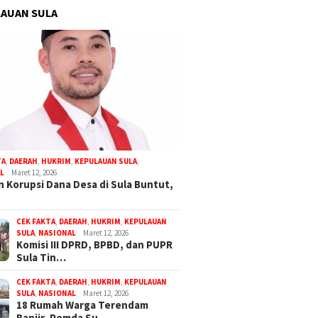
AUAN SULA
TA
,
DAERAH
,
HUKRIM
,
KEPULAUAN SULA
,
L
Maret 12, 2026
 Korupsi Dana Desa di Sula Buntut,
CEK FAKTA
,
DAERAH
,
HUKRIM
,
KEPULAUAN
SULA
,
NASIONAL
Maret 12, 2026
Komisi III DPRD, BPBD, dan PUPR
Sula Tin…
CEK FAKTA
,
DAERAH
,
HUKRIM
,
KEPULAUAN
SULA
,
NASIONAL
Maret 12, 2026
18 Rumah Warga Terendam
Banjir, Pemda Su…