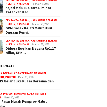
CEK FAKTA
,
DAERAH
,
HALMAHERA SELATAN
,
HUKRIM
,
NASIONAL
Februari 3, 2026
Kajati Maluku Utara Diminta
Tetapkan Kad…
CEK FAKTA
,
DAERAH
,
HALMAHERA SELATAN
,
HUKRIM
,
NASIONAL
Januari 28, 2026
GPM Desak Kejati Malut Usut
Dugaan Penyi…
CEK FAKTA
,
DAERAH
,
HALMAHERA SELATAN
,
HUKRIM
,
NASIONAL
Januari 27, 2026
Diduga Rugikan Negara Rp1,17
Miliar, KPK…
TERNATE
TA
,
DAERAH
,
KOTA TERNATE
,
NASIONAL
,
KAN
,
POLITIK
Maret 11, 2026
S Gelar Buka Puasa Bersama dan
TA
,
DAERAH
,
EKONOMI
,
KOTA TERNATE
,
L
Maret 10, 2026
 Pasar Murah Pemprov Malut
bu…