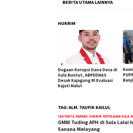
BERITA UTAMA LAINNYA
HUKRIM
«
Komisi III DPRD, BPBD, dan
18 R
aan Korupsi Dana Desa di
PUPR Sula Tinjau Dampak
Banj
a Buntut, ABPEDNAS
Banjir di Desa Waisakai
Ambi
ak Kajagung RI Evaluasi
ati Malut
TAG:
ALM. TAUFIK KAILUL
CEK FAKTA
,
DAERAH
,
HUKRIM
,
KEPULAUAN SULA
,
N
GMNI Tuding APH di Sula Lalai
Sanana Melayang