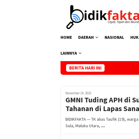
Loncat
ke
konten
HOME
DAERAH
NASIONAL
HUK
LAINNYA
BERITA HARI INI
Kasus Kemati
November 19, 2025
GMNI Tuding APH di S
Tahanan di Lapas San
BIDIKFAKTA — TK alias Taufik (19), wa
Sula, Maluku Utara,
...