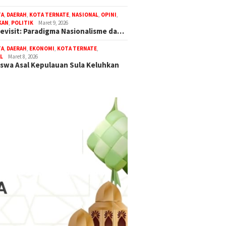
TA
,
DAERAH
,
KOTA TERNATE
,
NASIONAL
,
OPINI
,
KAN
,
POLITIK
Maret 9, 2026
Revisit: Paradigma Nasionalisme da…
TA
,
DAERAH
,
EKONOMI
,
KOTA TERNATE
,
L
Maret 8, 2026
swa Asal Kepulauan Sula Keluhkan