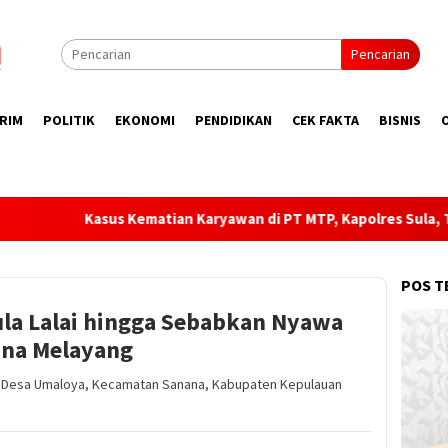
Pencarian
RIM
POLITIK
EKONOMI
PENDIDIKAN
CEK FAKTA
BISNIS
an Karyawan di PT MTP, Kapolres Sula, Tunggu Laporan Rasmi!
POS T
ula Lalai hingga Sebabkan Nyawa
ana Melayang
rga Desa Umaloya, Kecamatan Sanana, Kabupaten Kepulauan