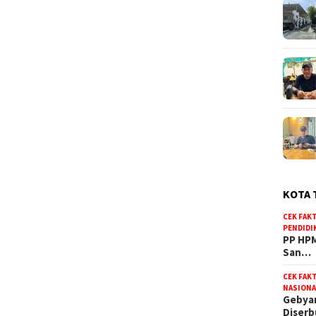
KOTA 
CEK FAK
PENDIDI
PP HPM
San…
CEK FAK
NASIONA
Gebyar
Diser