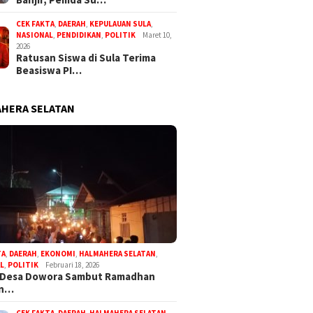
CEK FAKTA
,
DAERAH
,
KEPULAUAN SULA
,
NASIONAL
,
PENDIDIKAN
,
POLITIK
Maret 10,
2026
Ratusan Siswa di Sula Terima
Beasiswa PI…
HERA SELATAN
TA
,
DAERAH
,
EKONOMI
,
HALMAHERA SELATAN
,
L
,
POLITIK
Februari 18, 2026
 Desa Dowora Sambut Ramadhan
an…