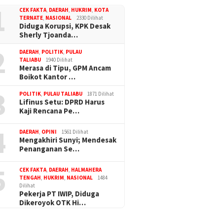
1
CEK FAKTA
,
DAERAH
,
HUKRIM
,
KOTA
TERNATE
,
NASIONAL
2330 Dilihat
Diduga Korupsi, KPK Desak
Sherly Tjoanda…
2
DAERAH
,
POLITIK
,
PULAU
TALIABU
1940 Dilihat
Merasa di Tipu, GPM Ancam
Boikot Kantor …
3
POLITIK
,
PULAU TALIABU
1871 Dilihat
Lifinus Setu: DPRD Harus
Kaji Rencana Pe…
4
DAERAH
,
OPINI
1561 Dilihat
Mengakhiri Sunyi; Mendesak
Penanganan Se…
5
CEK FAKTA
,
DAERAH
,
HALMAHERA
TENGAH
,
HUKRIM
,
NASIONAL
1484
Dilihat
Pekerja PT IWIP, Diduga
Dikeroyok OTK Hi…