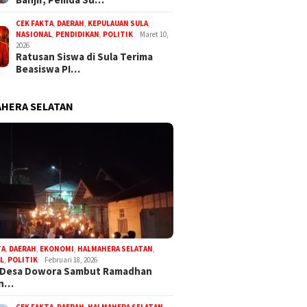
CEK FAKTA
,
DAERAH
,
KEPULAUAN SULA
,
NASIONAL
,
PENDIDIKAN
,
POLITIK
Maret 10,
2026
Ratusan Siswa di Sula Terima
Beasiswa PI…
HERA SELATAN
TA
,
DAERAH
,
EKONOMI
,
HALMAHERA SELATAN
,
L
,
POLITIK
Februari 18, 2026
 Desa Dowora Sambut Ramadhan
an…