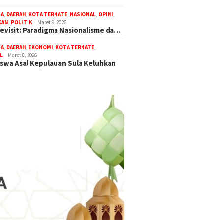
TA
,
DAERAH
,
KOTA TERNATE
,
NASIONAL
,
OPINI
,
KAN
,
POLITIK
Maret 9, 2026
Revisit: Paradigma Nasionalisme da…
TA
,
DAERAH
,
EKONOMI
,
KOTA TERNATE
,
L
Maret 8, 2026
swa Asal Kepulauan Sula Keluhkan