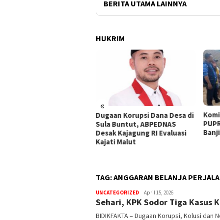
BERITA UTAMA LAINNYA
HUKRIM
«
Komisi III DPRD, BPBD, dan
18 R
aan Korupsi Dana Desa di
PUPR Sula Tinjau Dampak
Banj
a Buntut, ABPEDNAS
Banjir di Desa Waisakai
Ambi
ak Kajagung RI Evaluasi
ati Malut
TAG:
ANGGARAN BELANJA PERJALA
UNCATEGORIZED
bidikfakta.id
April 15, 2026
Sehari, KPK Sodor Tiga Kasus 
BIDIKFAKTA – Dugaan Korupsi, Kolusi dan 