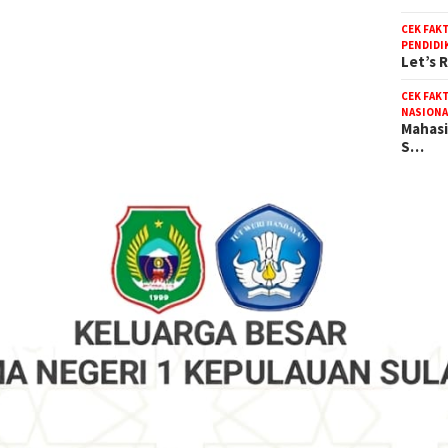
CEK FAK
PENDIDI
Let’s 
CEK FAK
NASIONA
Mahasi
S…