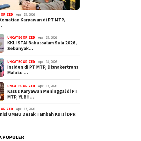
GORIZED
April 18, 2026
Kematian Karyawan di PT MTP,
…
alut Apresiasi Gerak
UNCATEGORIZED
April 18, 2026
KKLI STAI Babussalam Sula 2026,
Polres Haltim Tangani
Sebanyak…
 Teror OTK di Lakoda
UNCATEGORIZED
April 18, 2026
Insiden di PT MTP, Disnakertrans
Maluku …
Komisi I
Dugaan Korupsi Dana Desa di
PUPR Su
Sula Buntut, ABPEDNAS
Banjir d
Desak Kajagung RI Evaluasi
UNCATEGORIZED
April 17, 2026
Kajati Malut
Kasus Karyawan Meninggal di PT
MTP, YLBH…
GORIZED
April 17, 2026
isi UMMU Desak Tambah Kursi DPR
A POPULER