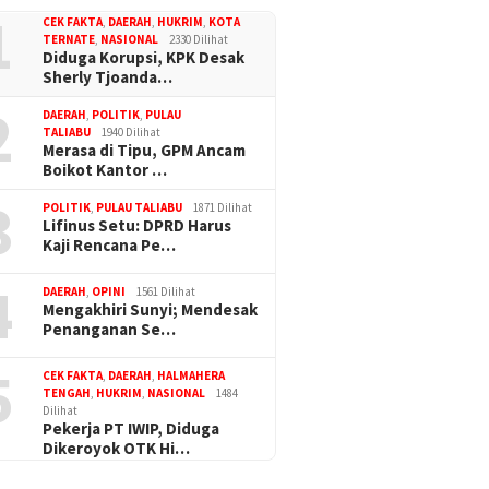
1
CEK FAKTA
,
DAERAH
,
HUKRIM
,
KOTA
TERNATE
,
NASIONAL
2330 Dilihat
Diduga Korupsi, KPK Desak
Sherly Tjoanda…
2
DAERAH
,
POLITIK
,
PULAU
TALIABU
1940 Dilihat
Merasa di Tipu, GPM Ancam
Boikot Kantor …
3
POLITIK
,
PULAU TALIABU
1871 Dilihat
Lifinus Setu: DPRD Harus
Kaji Rencana Pe…
4
DAERAH
,
OPINI
1561 Dilihat
Mengakhiri Sunyi; Mendesak
Penanganan Se…
5
CEK FAKTA
,
DAERAH
,
HALMAHERA
TENGAH
,
HUKRIM
,
NASIONAL
1484
Dilihat
Pekerja PT IWIP, Diduga
Dikeroyok OTK Hi…