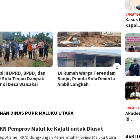
UNCATE
Kasus 
Kapol
GMNI M
Cepat 
Dugaan
»
umah Warga Terendam
Balas Serangan Israel, Rudal
ir, Pemda Sula Diminta
Khorramshahr-4 Iran Hantam
l Langkah
Bandara Ben Gurion dan
Pangkalan Udara Israel di Tel
Aviv
UNCATE
NAN DINAS PUPR MALUKU UTARA
Akadem
RI…
KKN Pemprov Malut ke Kajati untuk Diusut
BERIT
Nepotisme (KKN) dilingkungan Pemerintah Provinsi Maluku Utara