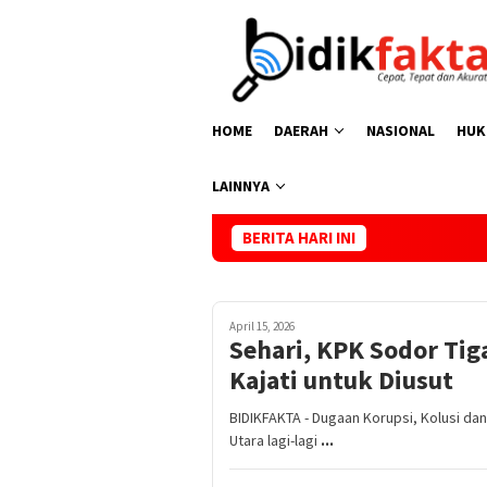
Loncat
ke
konten
HOME
DAERAH
NASIONAL
HUK
LAINNYA
BERITA HARI INI
Kasus Kemati
April 15, 2026
Sehari, KPK Sodor Ti
Kajati untuk Diusut
BIDIKFAKTA - Dugaan Korupsi, Kolusi da
Utara lagi-lagi
...