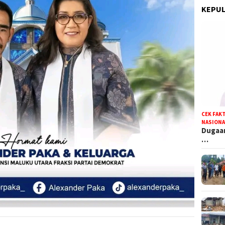
KEPUL
CEK FAK
NASIONA
Dugaan
…