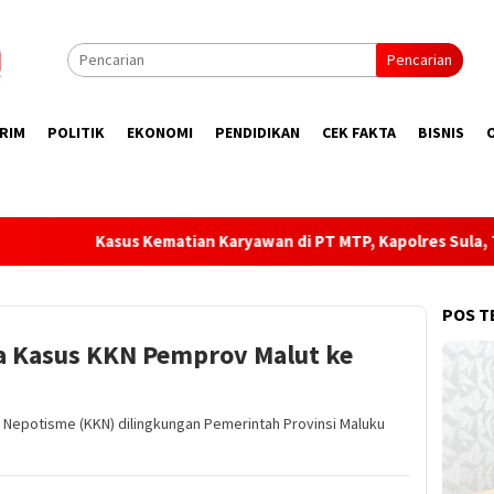
Pencarian
RIM
POLITIK
EKONOMI
PENDIDIKAN
CEK FAKTA
BISNIS
an Karyawan di PT MTP, Kapolres Sula, Tunggu Laporan Rasmi!
POS T
ga Kasus KKN Pemprov Malut ke
n Nepotisme (KKN) dilingkungan Pemerintah Provinsi Maluku