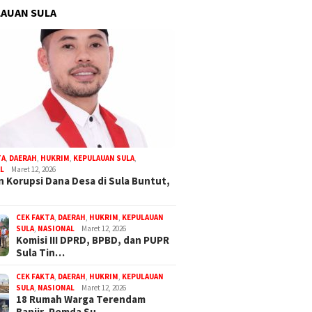
AUAN SULA
TA
,
DAERAH
,
HUKRIM
,
KEPULAUAN SULA
,
L
Maret 12, 2026
 Korupsi Dana Desa di Sula Buntut,
CEK FAKTA
,
DAERAH
,
HUKRIM
,
KEPULAUAN
SULA
,
NASIONAL
Maret 12, 2026
Komisi III DPRD, BPBD, dan PUPR
Sula Tin…
CEK FAKTA
,
DAERAH
,
HUKRIM
,
KEPULAUAN
SULA
,
NASIONAL
Maret 12, 2026
18 Rumah Warga Terendam
Banjir, Pemda Su…