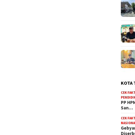
KOTA 
CEK FAK
PENDIDI
PP HPM
San…
CEK FAK
NASIONA
Gebyar
Diser