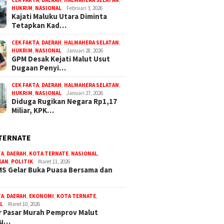
CEK FAKTA
,
DAERAH
,
HALMAHERA SELATAN
,
HUKRIM
,
NASIONAL
Februari 3, 2026
Kajati Maluku Utara Diminta
Tetapkan Kad…
CEK FAKTA
,
DAERAH
,
HALMAHERA SELATAN
,
HUKRIM
,
NASIONAL
Januari 28, 2026
GPM Desak Kejati Malut Usut
Dugaan Penyi…
CEK FAKTA
,
DAERAH
,
HALMAHERA SELATAN
,
HUKRIM
,
NASIONAL
Januari 27, 2026
Diduga Rugikan Negara Rp1,17
Miliar, KPK…
TERNATE
TA
,
DAERAH
,
KOTA TERNATE
,
NASIONAL
,
KAN
,
POLITIK
Maret 11, 2026
S Gelar Buka Puasa Bersama dan
TA
,
DAERAH
,
EKONOMI
,
KOTA TERNATE
,
L
Maret 10, 2026
 Pasar Murah Pemprov Malut
bu…