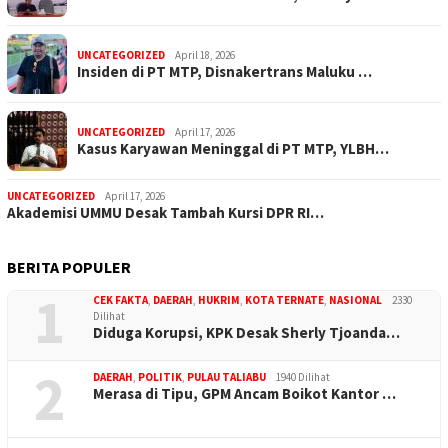
UNCATEGORIZED
April 18, 2026
Insiden di PT MTP, Disnakertrans Maluku …
UNCATEGORIZED
April 17, 2026
Kasus Karyawan Meninggal di PT MTP, YLBH…
UNCATEGORIZED
April 17, 2026
Akademisi UMMU Desak Tambah Kursi DPR RI…
BERITA POPULER
1
CEK FAKTA
,
DAERAH
,
HUKRIM
,
KOTA TERNATE
,
NASIONAL
2330
Dilihat
Diduga Korupsi, KPK Desak Sherly Tjoanda…
2
DAERAH
,
POLITIK
,
PULAU TALIABU
1940 Dilihat
Merasa di Tipu, GPM Ancam Boikot Kantor …