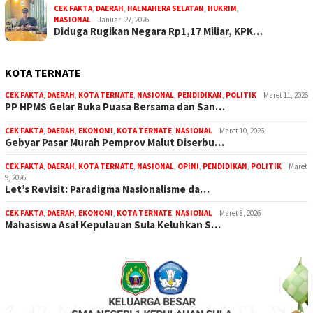
CEK FAKTA
,
DAERAH
,
HALMAHERA SELATAN
,
HUKRIM
,
NASIONAL
Januari 27, 2026
Diduga Rugikan Negara Rp1,17 Miliar, KPK…
KOTA TERNATE
CEK FAKTA
,
DAERAH
,
KOTA TERNATE
,
NASIONAL
,
PENDIDIKAN
,
POLITIK
Maret 11, 2026
PP HPMS Gelar Buka Puasa Bersama dan San…
CEK FAKTA
,
DAERAH
,
EKONOMI
,
KOTA TERNATE
,
NASIONAL
Maret 10, 2026
Gebyar Pasar Murah Pemprov Malut Diserbu…
CEK FAKTA
,
DAERAH
,
KOTA TERNATE
,
NASIONAL
,
OPINI
,
PENDIDIKAN
,
POLITIK
Maret
9, 2026
Let’s Revisit: Paradigma Nasionalisme da…
CEK FAKTA
,
DAERAH
,
EKONOMI
,
KOTA TERNATE
,
NASIONAL
Maret 8, 2026
Mahasiswa Asal Kepulauan Sula Keluhkan S…