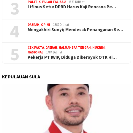
3
POLITIK
,
PULAU TALIABU
1871 Dilihat
Lifinus Setu: DPRD Harus Kaji Rencana Pe…
4
DAERAH
,
OPINI
1562 Dilihat
Mengakhiri Sunyi; Mendesak Penanganan Se…
5
CEK FAKTA
,
DAERAH
,
HALMAHERA TENGAH
,
HUKRIM
,
NASIONAL
1484 Dilihat
Pekerja PT IWIP, Diduga Dikeroyok OTK Hi…
KEPULAUAN SULA