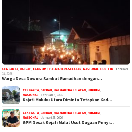
CEK FAKTA
,
DAERAH
,
EKONOMI
,
HALMAHERA SELATAN
,
NASIONAL
,
POLITIK
Februari
18, 2026
Warga Desa Dowora Sambut Ramadhan dengan…
CEK FAKTA
,
DAERAH
,
HALMAHERA SELATAN
,
HUKRIM
,
NASIONAL
Februari 3, 2026
Kajati Maluku Utara Diminta Tetapkan Kad…
CEK FAKTA
,
DAERAH
,
HALMAHERA SELATAN
,
HUKRIM
,
NASIONAL
Januari 28, 2026
GPM Desak Kejati Malut Usut Dugaan Penyi…