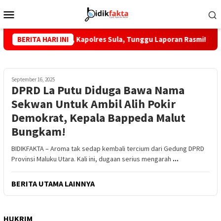
Loncat
Menu
ke
Mobile
konten
di PT MTP, Kapolres Sula, Tunggu Laporan Rasmi!
BERITA HARI INI
KKLI S
September 16, 2025
DPRD La Putu Diduga Bawa Nama
Sekwan Untuk Ambil Alih Pokir
Demokrat, Kepala Bappeda Malut
Bungkam!
BIDIKFAKTA – Aroma tak sedap kembali tercium dari Gedung DPRD
Provinsi Maluku Utara. Kali ini, dugaan serius mengarah
...
BERITA UTAMA LAINNYA
HUKRIM