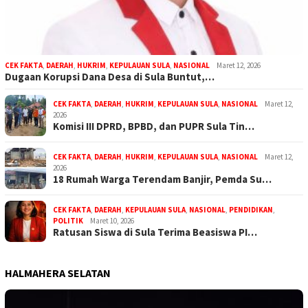
CEK FAKTA
,
DAERAH
,
HUKRIM
,
KEPULAUAN SULA
,
NASIONAL
Maret 12, 2026
Dugaan Korupsi Dana Desa di Sula Buntut,…
CEK FAKTA
,
DAERAH
,
HUKRIM
,
KEPULAUAN SULA
,
NASIONAL
Maret 12,
2026
Komisi III DPRD, BPBD, dan PUPR Sula Tin…
CEK FAKTA
,
DAERAH
,
HUKRIM
,
KEPULAUAN SULA
,
NASIONAL
Maret 12,
2026
18 Rumah Warga Terendam Banjir, Pemda Su…
CEK FAKTA
,
DAERAH
,
KEPULAUAN SULA
,
NASIONAL
,
PENDIDIKAN
,
POLITIK
Maret 10, 2026
Ratusan Siswa di Sula Terima Beasiswa PI…
HALMAHERA SELATAN