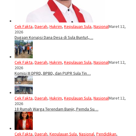
Cek Fakta
,
Daerah
,
Hukrim
,
Kepulauan Sula
,
Nasional
Maret 12,
2026
Dugaan Korupsi Dana Desa di Sula Buntut,…
Cek Fakta
,
Daerah
,
Hukrim
,
Kepulauan Sula
,
Nasional
Maret 12,
2026
Komisi III DPRD, BPBD, dan PUPR Sula Tin…
Cek Fakta
,
Daerah
,
Hukrim
,
Kepulauan Sula
,
Nasional
Maret 12,
2026
18 Rumah Warga Terendam Banjir, Pemda Su…
Cek Fakta
,
Daerah
,
Kepulauan Sula
,
Nasional
,
Pendidikan
,