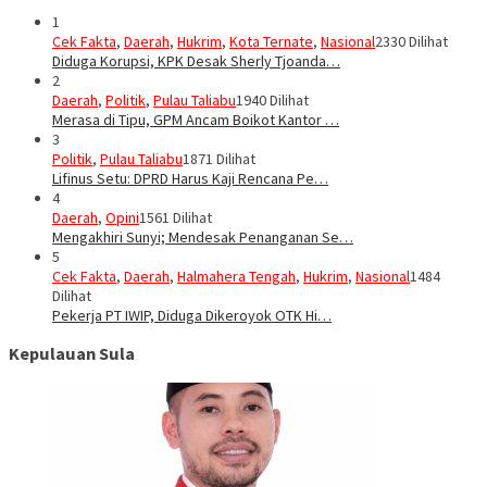
1
Cek Fakta
,
Daerah
,
Hukrim
,
Kota Ternate
,
Nasional
2330 Dilihat
Diduga Korupsi, KPK Desak Sherly Tjoanda…
2
Daerah
,
Politik
,
Pulau Taliabu
1940 Dilihat
Merasa di Tipu, GPM Ancam Boikot Kantor …
3
Politik
,
Pulau Taliabu
1871 Dilihat
Lifinus Setu: DPRD Harus Kaji Rencana Pe…
4
Daerah
,
Opini
1561 Dilihat
Mengakhiri Sunyi; Mendesak Penanganan Se…
5
Cek Fakta
,
Daerah
,
Halmahera Tengah
,
Hukrim
,
Nasional
1484
Dilihat
Pekerja PT IWIP, Diduga Dikeroyok OTK Hi…
Kepulauan Sula