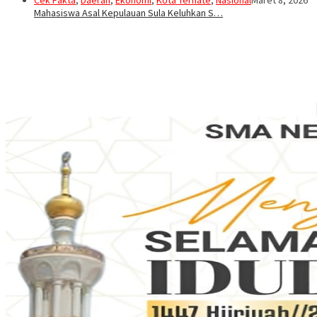
Cek Fakta
,
Daerah
,
Ekonomi
,
Kota Ternate
,
Nasional
Maret 8, 2026
Mahasiswa Asal Kepulauan Sula Keluhkan S…