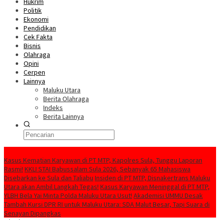
Hukrim
Politik
Ekonomi
Pendidikan
Cek Fakta
Bisnis
Olahraga
Opini
Cerpen
Lainnya
Maluku Utara
Berita Olahraga
Indeks
Berita Lainnya
BERITA HARI INI
Kasus Kematian Karyawan di PT MTP, Kapolres Sula, Tunggu Laporan
Rasmi!
KKLI STAI Babussalam Sula 2026, Sebanyak 65 Mahasiswa
Disebarkan ke Sula dan Taliabu
Insiden di PT MTP, Disnakertrans Maluku
Utara akan Ambil Langkah Tegas!
Kasus Karyawan Meninggal di PT MTP,
YLBH Bela Yai Minta Polda Maluku Utara Usut!
Akademisi UMMU Desak
Tambah Kursi DPR RI untuk Maluku Utara: SDA Malut Besar, Tapi Suara di
Senayan Dipangkas