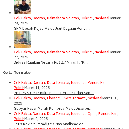
Cek Fakta
,
Daerah
,
Halmahera Selatan
,
Hukrim
,
Nasional
Januari
28, 2026
GPM Desak Kejati Malut Usut Dugaan Penyi…
Cek Fakta
,
Daerah
,
Halmahera Selatan
,
Hukrim
,
Nasional
Januari
27, 2026
Diduga Rugikan Negara Rp1,17 Miliar, KPK…
Kota Ternate
Cek Fakta
,
Daerah
,
Kota Ternate
,
Nasional
,
Pendidikan
,
Politik
Maret 11, 2026
PP HPMS Gelar Buka Puasa Bersama dan San…
Cek Fakta
,
Daerah
,
Ekonomi
,
Kota Ternate
,
Nasional
Maret 10,
2026
Gebyar Pasar Murah Pemprov Malut Diserbu…
Cek Fakta
,
Daerah
,
Kota Ternate
,
Nasional
,
Opini
,
Pendidikan
,
Politik
Maret 9, 2026
Let’s Revisit: Paradigma Nasionalisme da…