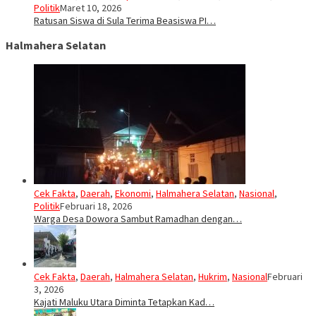
Politik
Maret 10, 2026
Ratusan Siswa di Sula Terima Beasiswa PI…
Halmahera Selatan
Cek Fakta
,
Daerah
,
Ekonomi
,
Halmahera Selatan
,
Nasional
,
Politik
Februari 18, 2026
Warga Desa Dowora Sambut Ramadhan dengan…
Cek Fakta
,
Daerah
,
Halmahera Selatan
,
Hukrim
,
Nasional
Februari
3, 2026
Kajati Maluku Utara Diminta Tetapkan Kad…