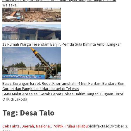
Waisakai
18 Rumah Warga Terendam Banjir, Pemda Sula Diminta Ambil Langkah
Balas Serangan Israel, Rudal Khorramshahr-4 Iran Hantam Bandara Ben
Gurion dan Pangkalan Udara Israel di Tel Aviv
GMNI Malut Apresiasi Gerak Cepat Polres Haltim Tangani Dugaan Teror
OTK di Lakoda
Tag:
Desa Talo
Cek Fakta
,
Daerah
,
Nasional
,
Politik
,
Pulau Taliabu
bidikfakta.id
Oktober 3,