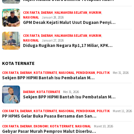
CEK FAKTA
,
DAERAH
,
HALMAHERA SELATAN
,
HUKRIM
,
NASIONAL
Januari 28, 2026
GPM Desak Kejati Malut Usut Dugaan Penyi…
CEK FAKTA
,
DAERAH
,
HALMAHERA SELATAN
,
HUKRIM
,
NASIONAL
Januari 27, 2026
Diduga Rugikan Negara Rp1,17 Miliar, KPK…
KOTA TERNATE
CEK FAKTA
,
DAERAH
,
KOTA TERNATE
,
NASIONAL
,
PENDIDIKAN
,
POLITIK
Mei 31, 2026
Sekjen BPP HIPMI Bantah Isu Pembatalan M…
DAERAH
,
KOTA TERNATE
Mei 31, 2026
Sekjen BPP HIPMI Bantah Isu Pembatalan M…
CEK FAKTA
,
DAERAH
,
KOTA TERNATE
,
NASIONAL
,
PENDIDIKAN
,
POLITIK
Maret 11, 2026
PP HPMS Gelar Buka Puasa Bersama dan San…
CEK FAKTA
,
DAERAH
,
EKONOMI
,
KOTA TERNATE
,
NASIONAL
Maret 10, 2026
Gebyar Pasar Murah Pemprov Malut Diserbu…