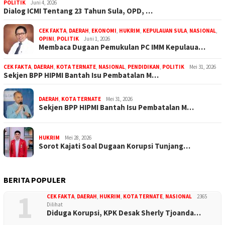
POLITIK
Juni 4, 2026
Dialog ICMI Tentang 23 Tahun Sula, OPD, …
CEK FAKTA
,
DAERAH
,
EKONOMI
,
HUKRIM
,
KEPULAUAN SULA
,
NASIONAL
,
OPINI
,
POLITIK
Juni 1, 2026
Membaca Dugaan Pemukulan PC IMM Kepulaua…
CEK FAKTA
,
DAERAH
,
KOTA TERNATE
,
NASIONAL
,
PENDIDIKAN
,
POLITIK
Mei 31, 2026
Sekjen BPP HIPMI Bantah Isu Pembatalan M…
DAERAH
,
KOTA TERNATE
Mei 31, 2026
Sekjen BPP HIPMI Bantah Isu Pembatalan M…
HUKRIM
Mei 28, 2026
Sorot Kajati Soal Dugaan Korupsi Tunjang…
BERITA POPULER
1
CEK FAKTA
,
DAERAH
,
HUKRIM
,
KOTA TERNATE
,
NASIONAL
2365
Dilihat
Diduga Korupsi, KPK Desak Sherly Tjoanda…