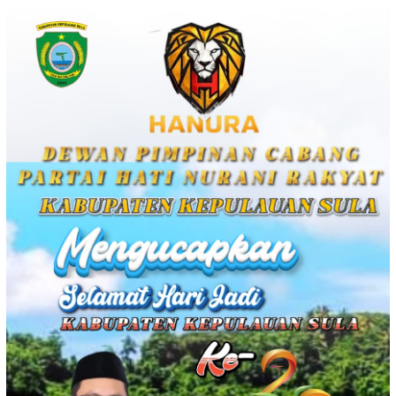
Loncat
ke
konten