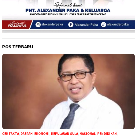
POS TERBARU
CEK FAKTA
,
DAERAH
,
EKONOMI
,
KEPULAUAN SULA
,
NASIONAL
,
PENDIDIKAN
,