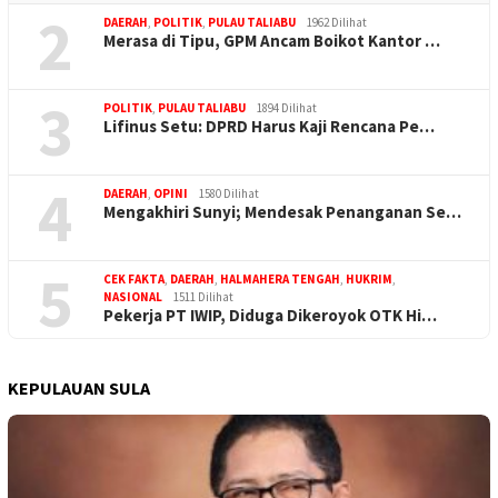
2
DAERAH
,
POLITIK
,
PULAU TALIABU
1962 Dilihat
Merasa di Tipu, GPM Ancam Boikot Kantor …
3
POLITIK
,
PULAU TALIABU
1894 Dilihat
Lifinus Setu: DPRD Harus Kaji Rencana Pe…
4
DAERAH
,
OPINI
1580 Dilihat
Mengakhiri Sunyi; Mendesak Penanganan Se…
5
CEK FAKTA
,
DAERAH
,
HALMAHERA TENGAH
,
HUKRIM
,
NASIONAL
1511 Dilihat
Pekerja PT IWIP, Diduga Dikeroyok OTK Hi…
KEPULAUAN SULA