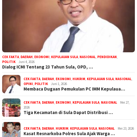
CEK FAKTA
,
DAERAH
,
EKONOMI
,
KEPULAUAN SULA
,
NASIONAL
,
PENDIDIKAN
,
POLITIK
Juni 4, 2026
Dialog ICMI Tentang 23 Tahun Sula, OPD, …
CEK FAKTA
,
DAERAH
,
EKONOMI
,
HUKRIM
,
KEPULAUAN SULA
,
NASIONAL
,
OPINI
,
POLITIK
Juni 1, 2026
Membaca Dugaan Pemukulan PC IMM Kepulaua…
CEK FAKTA
,
DAERAH
,
EKONOMI
,
KEPULAUAN SULA
,
NASIONAL
Mei 27,
2026
Tiga Kecamatan di Sula Dapat Distribusi …
CEK FAKTA
,
DAERAH
,
HUKRIM
,
KEPULAUAN SULA
,
NASIONAL
Mei 23, 2026
Kasat Resnarkoba Polres Sula Ajak Warga …