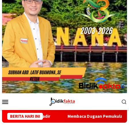
Menu
Mobile
Membaca Dugaan Pemukulan PC IMM Kepulauan Sula. ( Catata
BERITA HARI INI