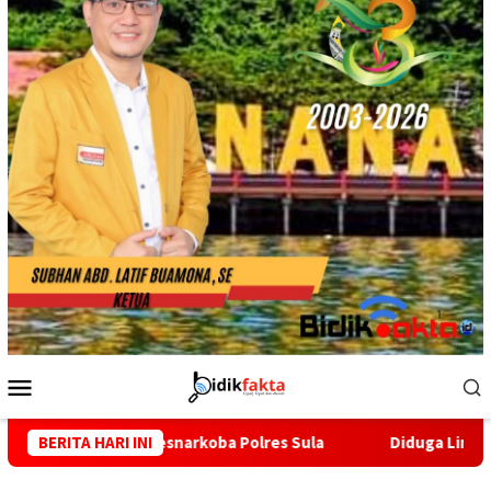
Menu
Mobile
snarkoba Polres Sula
BERITA HARI INI
Diduga Lindungi Terduga Pelaku Na