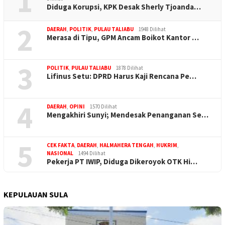
1
Diduga Korupsi, KPK Desak Sherly Tjoanda…
2
DAERAH
,
POLITIK
,
PULAU TALIABU
1948 Dilihat
Merasa di Tipu, GPM Ancam Boikot Kantor …
3
POLITIK
,
PULAU TALIABU
1878 Dilihat
Lifinus Setu: DPRD Harus Kaji Rencana Pe…
4
DAERAH
,
OPINI
1570 Dilihat
Mengakhiri Sunyi; Mendesak Penanganan Se…
5
CEK FAKTA
,
DAERAH
,
HALMAHERA TENGAH
,
HUKRIM
,
NASIONAL
1494 Dilihat
Pekerja PT IWIP, Diduga Dikeroyok OTK Hi…
KEPULAUAN SULA