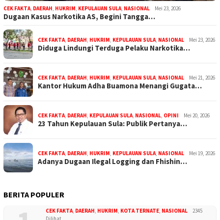
CEK FAKTA
,
DAERAH
,
HUKRIM
,
KEPULAUAN SULA
,
NASIONAL
Mei 23, 2026
Dugaan Kasus Narkotika AS, Begini Tangga…
CEK FAKTA
,
DAERAH
,
HUKRIM
,
KEPULAUAN SULA
,
NASIONAL
Mei 23, 2026
Diduga Lindungi Terduga Pelaku Narkotika…
CEK FAKTA
,
DAERAH
,
HUKRIM
,
KEPULAUAN SULA
,
NASIONAL
Mei 21, 2026
Kantor Hukum Adha Buamona Menangi Gugata…
CEK FAKTA
,
DAERAH
,
KEPULAUAN SULA
,
NASIONAL
,
OPINI
Mei 20, 2026
23 Tahun Kepulauan Sula: Publik Pertanya…
CEK FAKTA
,
DAERAH
,
HUKRIM
,
KEPULAUAN SULA
,
NASIONAL
Mei 19, 2026
Adanya Dugaan Ilegal Logging dan Fhishin…
BERITA POPULER
CEK FAKTA
,
DAERAH
,
HUKRIM
,
KOTA TERNATE
,
NASIONAL
2345
Dilihat