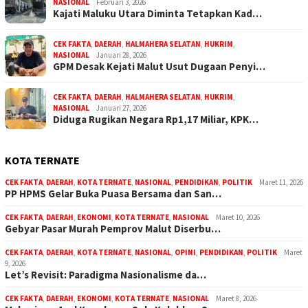
NASIONAL
Februari 3, 2026
Kajati Maluku Utara Diminta Tetapkan Kad…
CEK FAKTA
,
DAERAH
,
HALMAHERA SELATAN
,
HUKRIM
,
NASIONAL
Januari 28, 2026
GPM Desak Kejati Malut Usut Dugaan Penyi…
CEK FAKTA
,
DAERAH
,
HALMAHERA SELATAN
,
HUKRIM
,
NASIONAL
Januari 27, 2026
Diduga Rugikan Negara Rp1,17 Miliar, KPK…
KOTA TERNATE
CEK FAKTA
,
DAERAH
,
KOTA TERNATE
,
NASIONAL
,
PENDIDIKAN
,
POLITIK
Maret 11, 2026
PP HPMS Gelar Buka Puasa Bersama dan San…
CEK FAKTA
,
DAERAH
,
EKONOMI
,
KOTA TERNATE
,
NASIONAL
Maret 10, 2026
Gebyar Pasar Murah Pemprov Malut Diserbu…
CEK FAKTA
,
DAERAH
,
KOTA TERNATE
,
NASIONAL
,
OPINI
,
PENDIDIKAN
,
POLITIK
Maret
9, 2026
Let’s Revisit: Paradigma Nasionalisme da…
CEK FAKTA
,
DAERAH
,
EKONOMI
,
KOTA TERNATE
,
NASIONAL
Maret 8, 2026