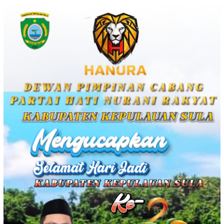
Loncat
ke
konten