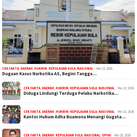
CEK FAKTA
,
DAERAH
,
HUKRIM
,
KEPULAUAN SULA
,
NASIONAL
Mei 23, 2026
Dugaan Kasus Narkotika AS, Begini Tangga…
CEK FAKTA
,
DAERAH
,
HUKRIM
,
KEPULAUAN SULA
,
NASIONAL
Mei 23, 2026
Diduga Lindungi Terduga Pelaku Narkotika…
CEK FAKTA
,
DAERAH
,
HUKRIM
,
KEPULAUAN SULA
,
NASIONAL
Mei 21, 2026
Kantor Hukum Adha Buamona Menangi Gugata…
CEK FAKTA
,
DAERAH
,
KEPULAUAN SULA
,
NASIONAL
,
OPINI
Mei 20, 2026