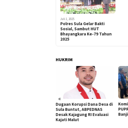
Juli 1, 2025
Polres Sula Gelar Bakti
Sosial, Sambut HUT
Bhayangkara Ke-79 Tahun
2025
HUKRIM
«
Komisi III DPRD, BPBD, dan
18 R
aan Korupsi Dana Desa di
PUPR Sula Tinjau Dampak
Banj
a Buntut, ABPEDNAS
Banjir di Desa Waisakai
Ambi
ak Kajagung RI Evaluasi
ati Malut