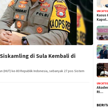
UNCATE
Kasus 
Kapol
Siskamling di Sula Kembali di
un (HUT) ke-80 Republik Indonesia, sebanyak 27 pos Sistem
UNCATE
Akadem
RI…
BERIT