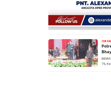
CEK FA
Polr
Bhay
BIDIK
79, Ke