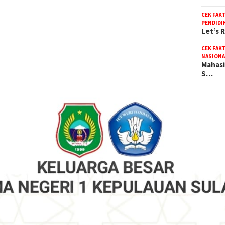
CEK FAK
PENDIDI
Let’s 
CEK FAK
NASIONA
Mahasi
S…