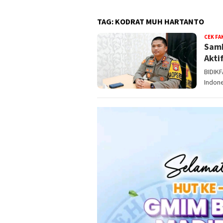
TAG:
KODRAT MUH HARTANTO
CEK FA
Samb
Akti
BIDIKF
Indon