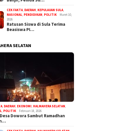
CEK FAKTA
,
DAERAH
,
KEPULAUAN SULA
,
NASIONAL
,
PENDIDIKAN
,
POLITIK
Maret 10,
2026
Ratusan Siswa di Sula Terima
Beasiswa PI…
HERA SELATAN
TA
,
DAERAH
,
EKONOMI
,
HALMAHERA SELATAN
,
L
,
POLITIK
Februari 18, 2026
 Desa Dowora Sambut Ramadhan
an…