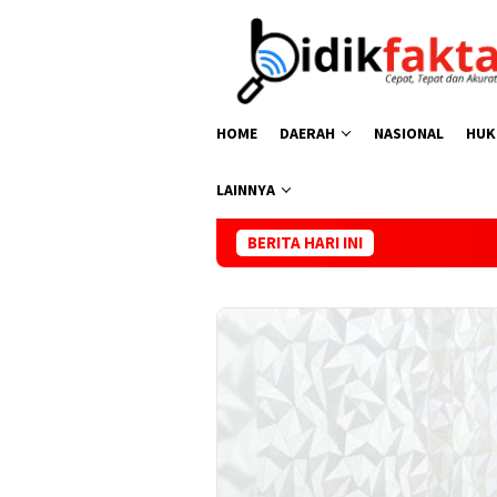
Loncat
ke
konten
HOME
DAERAH
NASIONAL
HUK
LAINNYA
BERITA HARI INI
Kasus Kematian K