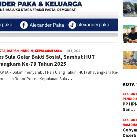
KTA
,
DAERAH
,
HUKRIM
,
KEPULAUAN SULA
bidikfakta.id
Juli 1, 2025
es Sula Gelar Bakti Sosial, Sambut HUT
angkara Ke-79 Tahun 2025
FAKTA – Dalam menyambut Hari Ulang Tahun (HUT) Bhayangkara Ke-
polisian Resor Polres Kepulauan Sula
…
KOTA 
CEK FAK
PENDIDI
PP HPM
San…
CEK FAK
NASIONA
Gebyar
Diser