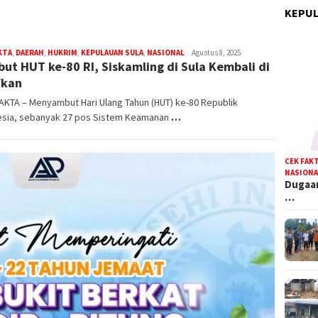
KEPUL
KTA
,
DAERAH
,
HUKRIM
,
KEPULAUAN SULA
,
NASIONAL
bidikfakta.id
Agustus 8, 2025
ut HUT ke-80 RI, Siskamling di Sula Kembali di
fkan
AKTA – Menyambut Hari Ulang Tahun (HUT) ke-80 Republik
esia, sebanyak 27 pos Sistem Keamanan
…
CEK FAK
NASIONA
Dugaan
…