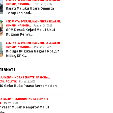
CEK FAKTA
,
DAERAH
,
HALMAHERA SELATAN
,
HUKRIM
,
NASIONAL
Februari 3, 2026
Kajati Maluku Utara Diminta
Tetapkan Kad…
CEK FAKTA
,
DAERAH
,
HALMAHERA SELATAN
,
HUKRIM
,
NASIONAL
Januari 28, 2026
GPM Desak Kejati Malut Usut
Dugaan Penyi…
CEK FAKTA
,
DAERAH
,
HALMAHERA SELATAN
,
HUKRIM
,
NASIONAL
Januari 27, 2026
Diduga Rugikan Negara Rp1,17
Miliar, KPK…
TERNATE
TA
,
DAERAH
,
KOTA TERNATE
,
NASIONAL
,
KAN
,
POLITIK
Maret 11, 2026
S Gelar Buka Puasa Bersama dan
TA
,
DAERAH
,
EKONOMI
,
KOTA TERNATE
,
L
Maret 10, 2026
 Pasar Murah Pemprov Malut
bu…