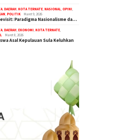
TA
,
DAERAH
,
KOTA TERNATE
,
NASIONAL
,
OPINI
,
KAN
,
POLITIK
Maret 9, 2026
Revisit: Paradigma Nasionalisme da…
TA
,
DAERAH
,
EKONOMI
,
KOTA TERNATE
,
L
Maret 8, 2026
swa Asal Kepulauan Sula Keluhkan