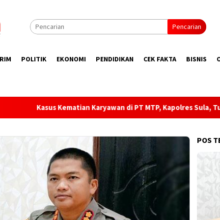
Pencarian
RIM
POLITIK
EKONOMI
PENDIDIKAN
CEK FAKTA
BISNIS
aryawan di PT MTP, Kapolres Sula, Tunggu Laporan Rasmi!
POS T