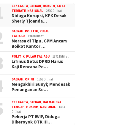
1
CEK FAKTA
,
DAERAH
,
HUKRIM
,
KOTA
TERNATE
,
NASIONAL
2330 Dilihat
Diduga Korupsi, KPK Desak
Sherly Tjoanda…
2
DAERAH
,
POLITIK
,
PULAU
TALIABU
1940 Dilihat
Merasa di Tipu, GPM Ancam
Boikot Kantor …
3
POLITIK
,
PULAU TALIABU
1871 Dilihat
Lifinus Setu: DPRD Harus
Kaji Rencana Pe…
alut Apresiasi Gerak
4
Polres Haltim Tangani
DAERAH
,
OPINI
1561 Dilihat
Mengakhiri Sunyi; Mendesak
 Teror OTK di Lakoda
Penanganan Se…
5
CEK FAKTA
,
DAERAH
,
HALMAHERA
TENGAH
,
HUKRIM
,
NASIONAL
1483
Komisi I
Dugaan Korupsi Dana Desa di
Dilihat
PUPR Su
Sula Buntut, ABPEDNAS
Pekerja PT IWIP, Diduga
Banjir d
Desak Kajagung RI Evaluasi
Dikeroyok OTK Hi…
Kajati Malut