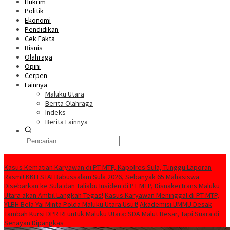
Hukrim
Politik
Ekonomi
Pendidikan
Cek Fakta
Bisnis
Olahraga
Opini
Cerpen
Lainnya
Maluku Utara
Berita Olahraga
Indeks
Berita Lainnya
BERITA HARI INI
Kasus Kematian Karyawan di PT MTP, Kapolres Sula, Tunggu Laporan
Rasmi!
KKLI STAI Babussalam Sula 2026, Sebanyak 65 Mahasiswa
Disebarkan ke Sula dan Taliabu
Insiden di PT MTP, Disnakertrans Maluku
Utara akan Ambil Langkah Tegas!
Kasus Karyawan Meninggal di PT MTP,
YLBH Bela Yai Minta Polda Maluku Utara Usut!
Akademisi UMMU Desak
Tambah Kursi DPR RI untuk Maluku Utara: SDA Malut Besar, Tapi Suara di
Senayan Dipangkas