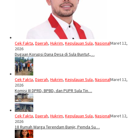
Cek Fakta
,
Daerah
,
Hukrim
,
Kepulauan Sula
,
Nasional
Maret 12,
2026
Dugaan Korupsi Dana Desa di Sula Buntut,…
Cek Fakta
,
Daerah
,
Hukrim
,
Kepulauan Sula
,
Nasional
Maret 12,
2026
Komisi III DPRD, BPBD, dan PUPR Sula Tin…
Cek Fakta
,
Daerah
,
Hukrim
,
Kepulauan Sula
,
Nasional
Maret 12,
2026
18 Rumah Warga Terendam Banjir, Pemda Su…