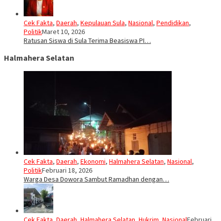
Cek Fakta
,
Daerah
,
Kepulauan Sula
,
Nasional
,
Pendidikan
,
Politik
Maret 10, 2026
Ratusan Siswa di Sula Terima Beasiswa PI…
Halmahera Selatan
Cek Fakta
,
Daerah
,
Ekonomi
,
Halmahera Selatan
,
Nasional
,
Politik
Februari 18, 2026
Warga Desa Dowora Sambut Ramadhan dengan…
Cek Fakta
,
Daerah
,
Halmahera Selatan
,
Hukrim
,
Nasional
Februari