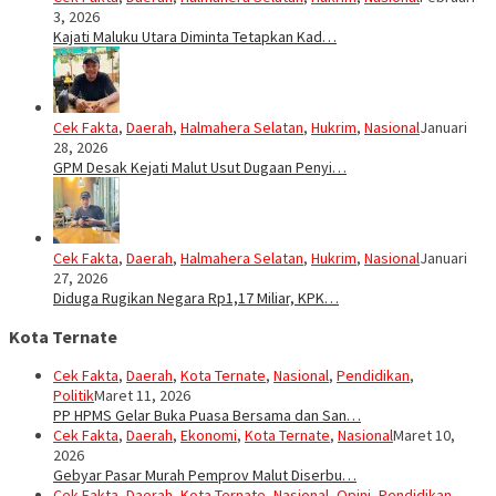
3, 2026
Kajati Maluku Utara Diminta Tetapkan Kad…
Cek Fakta
,
Daerah
,
Halmahera Selatan
,
Hukrim
,
Nasional
Januari
28, 2026
GPM Desak Kejati Malut Usut Dugaan Penyi…
Cek Fakta
,
Daerah
,
Halmahera Selatan
,
Hukrim
,
Nasional
Januari
27, 2026
Diduga Rugikan Negara Rp1,17 Miliar, KPK…
Kota Ternate
Cek Fakta
,
Daerah
,
Kota Ternate
,
Nasional
,
Pendidikan
,
Politik
Maret 11, 2026
PP HPMS Gelar Buka Puasa Bersama dan San…
Cek Fakta
,
Daerah
,
Ekonomi
,
Kota Ternate
,
Nasional
Maret 10,
2026
Gebyar Pasar Murah Pemprov Malut Diserbu…
Cek Fakta
,
Daerah
,
Kota Ternate
,
Nasional
,
Opini
,
Pendidikan
,