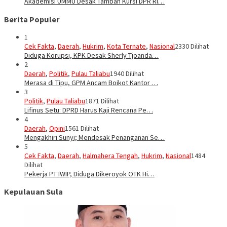
Akademisi UMMU Desak Tambah Kursi DPR RI…
Berita Populer
1
Cek Fakta
,
Daerah
,
Hukrim
,
Kota Ternate
,
Nasional
2330 Dilihat
Diduga Korupsi, KPK Desak Sherly Tjoanda…
2
Daerah
,
Politik
,
Pulau Taliabu
1940 Dilihat
Merasa di Tipu, GPM Ancam Boikot Kantor …
3
Politik
,
Pulau Taliabu
1871 Dilihat
Lifinus Setu: DPRD Harus Kaji Rencana Pe…
4
Daerah
,
Opini
1561 Dilihat
Mengakhiri Sunyi; Mendesak Penanganan Se…
5
Cek Fakta
,
Daerah
,
Halmahera Tengah
,
Hukrim
,
Nasional
1484
Dilihat
Pekerja PT IWIP, Diduga Dikeroyok OTK Hi…
Kepulauan Sula