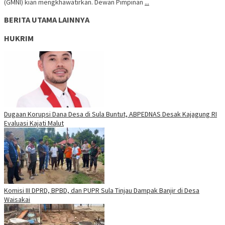
(GMNI) kian mengkhawatirkan. Dewan Pimpinan
...
BERITA UTAMA LAINNYA
HUKRIM
Dugaan Korupsi Dana Desa di Sula Buntut, ABPEDNAS Desak Kajagung RI
Evaluasi Kajati Malut
Komisi III DPRD, BPBD, dan PUPR Sula Tinjau Dampak Banjir di Desa
Waisakai