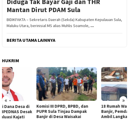
Diduga Tak Bayar Gaji dan THR
Mantan Dirut PDAM Sula
BIDIKFAKTA – Sekretaris Daerah (Sekda) Kabupaten Kepulauan Sula,
Maluku Utara, berinisial MS alias Muhlis Soamole,
...
BERITA UTAMA LAINNYA
HUKRIM
«
»
Komisi III DPRD, BPBD, dan
18 Rumah Warga Terendam
PUPR Sula Tinjau Dampak
Banjir, Pemda Sula Diminta
Banjir di Desa Waisakai
Ambil Langkah