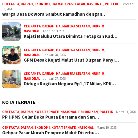
CEK FAKTA
,
DAERAH
,
EKONOMI
,
HALMAHERA SELATAN
,
NASIONAL
,
POLITIK
Februari
18, 2026
Warga Desa Dowora Sambut Ramadhan dengan…
CEK FAKTA
,
DAERAH
,
HALMAHERA SELATAN
,
HUKRIM
,
NASIONAL
Februari 3, 2026
Kajati Maluku Utara Diminta Tetapkan Kad…
CEK FAKTA
,
DAERAH
,
HALMAHERA SELATAN
,
HUKRIM
,
NASIONAL
Januari 28, 2026
GPM Desak Kejati Malut Usut Dugaan Penyi…
CEK FAKTA
,
DAERAH
,
HALMAHERA SELATAN
,
HUKRIM
,
NASIONAL
Januari 27, 2026
Diduga Rugikan Negara Rp1,17 Miliar, KPK…
KOTA TERNATE
CEK FAKTA
,
DAERAH
,
KOTA TERNATE
,
NASIONAL
,
PENDIDIKAN
,
POLITIK
Maret 11, 2026
PP HPMS Gelar Buka Puasa Bersama dan San…
CEK FAKTA
,
DAERAH
,
EKONOMI
,
KOTA TERNATE
,
NASIONAL
Maret 10, 2026
Gebyar Pasar Murah Pemprov Malut Diserbu…