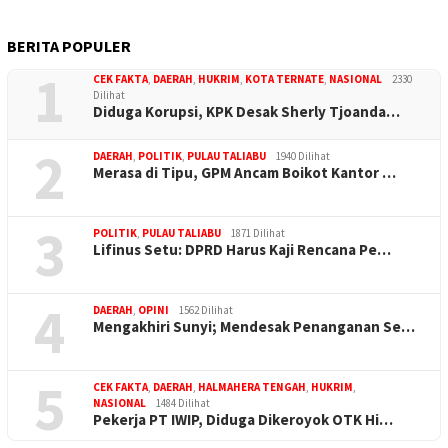
BERITA POPULER
1
CEK FAKTA
,
DAERAH
,
HUKRIM
,
KOTA TERNATE
,
NASIONAL
2330
Dilihat
Diduga Korupsi, KPK Desak Sherly Tjoanda…
2
DAERAH
,
POLITIK
,
PULAU TALIABU
1940 Dilihat
Merasa di Tipu, GPM Ancam Boikot Kantor …
3
POLITIK
,
PULAU TALIABU
1871 Dilihat
Lifinus Setu: DPRD Harus Kaji Rencana Pe…
4
DAERAH
,
OPINI
1562 Dilihat
Mengakhiri Sunyi; Mendesak Penanganan Se…
5
CEK FAKTA
,
DAERAH
,
HALMAHERA TENGAH
,
HUKRIM
,
NASIONAL
1484 Dilihat
Pekerja PT IWIP, Diduga Dikeroyok OTK Hi…