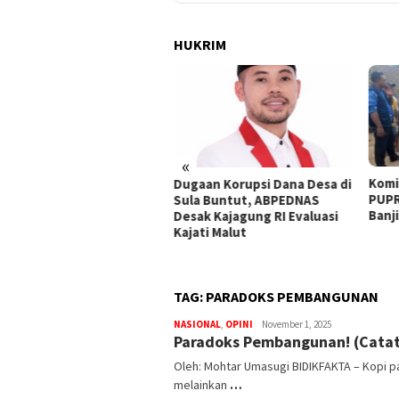
HUKRIM
«
Komisi III DPRD, BPBD, dan
18 R
aan Korupsi Dana Desa di
PUPR Sula Tinjau Dampak
Banj
a Buntut, ABPEDNAS
Banjir di Desa Waisakai
Ambi
ak Kajagung RI Evaluasi
ati Malut
TAG:
PARADOKS PEMBANGUNAN
NASIONAL
,
OPINI
bidikfakta.id
November 1, 2025
Paradoks Pembangunan! (Catat
Oleh: Mohtar Umasugi BIDIKFAKTA – Kopi pa
melainkan
…