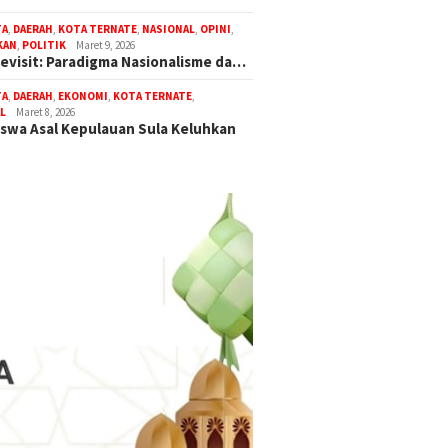
TA
,
DAERAH
,
KOTA TERNATE
,
NASIONAL
,
OPINI
,
KAN
,
POLITIK
Maret 9, 2026
Revisit: Paradigma Nasionalisme da…
TA
,
DAERAH
,
EKONOMI
,
KOTA TERNATE
,
L
Maret 8, 2026
swa Asal Kepulauan Sula Keluhkan