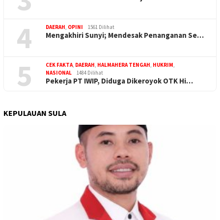
4
DAERAH
,
OPINI
1561 Dilihat
Mengakhiri Sunyi; Mendesak Penanganan Se…
5
CEK FAKTA
,
DAERAH
,
HALMAHERA TENGAH
,
HUKRIM
,
NASIONAL
1484 Dilihat
Pekerja PT IWIP, Diduga Dikeroyok OTK Hi…
KEPULAUAN SULA