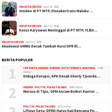
UNCATEGORIZED
April 18, 2026
Insiden di PT MTP, Disnakertrans Maluku …
UNCATEGORIZED
April 17, 2026
Kasus Karyawan Meninggal di PT MTP, YLBH…
UNCATEGORIZED
April 17, 2026
Akademisi UMMU Desak Tambah Kursi DPR RI…
BERITA POPULER
1
CEK FAKTA
,
DAERAH
,
HUKRIM
,
KOTA TERNATE
,
NASIONAL
2330
Dilihat
Diduga Korupsi, KPK Desak Sherly Tjoanda…
2
DAERAH
,
POLITIK
,
PULAU TALIABU
1940 Dilihat
Merasa di Tipu, GPM Ancam Boikot Kantor …
3
POLITIK
,
PULAU TALIABU
1871 Dilihat
Lifinus Setu: DPRD Harus Kaji Rencana Pe…