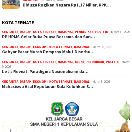
NASIONAL
Januari 27, 2026
Diduga Rugikan Negara Rp1,17 Miliar, KPK…
KOTA TERNATE
CEK FAKTA
,
DAERAH
,
KOTA TERNATE
,
NASIONAL
,
PENDIDIKAN
,
POLITIK
Maret 11, 2026
PP HPMS Gelar Buka Puasa Bersama dan San…
CEK FAKTA
,
DAERAH
,
EKONOMI
,
KOTA TERNATE
,
NASIONAL
Maret 10, 2026
Gebyar Pasar Murah Pemprov Malut Diserbu…
CEK FAKTA
,
DAERAH
,
KOTA TERNATE
,
NASIONAL
,
OPINI
,
PENDIDIKAN
,
POLITIK
Maret
9, 2026
Let’s Revisit: Paradigma Nasionalisme da…
CEK FAKTA
,
DAERAH
,
EKONOMI
,
KOTA TERNATE
,
NASIONAL
Maret 8, 2026
Mahasiswa Asal Kepulauan Sula Keluhkan S…