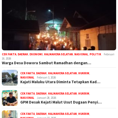
CEK FAKTA
,
DAERAH
,
EKONOMI
,
HALMAHERA SELATAN
,
NASIONAL
,
POLITIK
Februari
18, 2026
Warga Desa Dowora Sambut Ramadhan dengan…
CEK FAKTA
,
DAERAH
,
HALMAHERA SELATAN
,
HUKRIM
,
NASIONAL
Februari 3, 2026
Kajati Maluku Utara Diminta Tetapkan Kad…
CEK FAKTA
,
DAERAH
,
HALMAHERA SELATAN
,
HUKRIM
,
NASIONAL
Januari 28, 2026
GPM Desak Kejati Malut Usut Dugaan Penyi…
CEK FAKTA
,
DAERAH
,
HALMAHERA SELATAN
,
HUKRIM
,