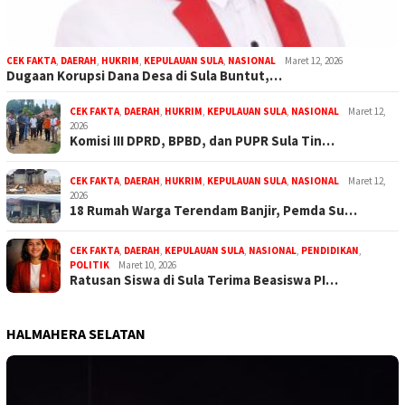
CEK FAKTA
,
DAERAH
,
HUKRIM
,
KEPULAUAN SULA
,
NASIONAL
Maret 12, 2026
Dugaan Korupsi Dana Desa di Sula Buntut,…
CEK FAKTA
,
DAERAH
,
HUKRIM
,
KEPULAUAN SULA
,
NASIONAL
Maret 12,
2026
Komisi III DPRD, BPBD, dan PUPR Sula Tin…
CEK FAKTA
,
DAERAH
,
HUKRIM
,
KEPULAUAN SULA
,
NASIONAL
Maret 12,
2026
18 Rumah Warga Terendam Banjir, Pemda Su…
CEK FAKTA
,
DAERAH
,
KEPULAUAN SULA
,
NASIONAL
,
PENDIDIKAN
,
POLITIK
Maret 10, 2026
Ratusan Siswa di Sula Terima Beasiswa PI…
HALMAHERA SELATAN