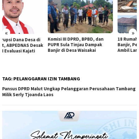
«
»
Komisi III DPRD, BPBD, dan
18 Rumah Warga Terendam
PUPR Sula Tinjau Dampak
Banjir, Pemda Sula Diminta
Banjir di Desa Waisakai
Ambil Langkah
TAG:
PELANGGARAN IZIN TAMBANG
Pansus DPRD Malut Ungkap Pelanggaran Perusahaan Tambang
Milik Serly Tjoanda Laos