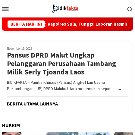
Loncat
Menu
ke
Mobile
konten
di PT MTP, Kapolres Sula, Tunggu Laporan Rasmi!
BERITA HARI INI
KKLI S
November 19, 2025
Pansus DPRD Malut Ungkap
Pelanggaran Perusahaan Tambang
Milik Serly Tjoanda Laos
BIDIKFAKTA – Panitia Khusus (Pansus) Angket Izin Usaha
Pertambangan (IUP) DPRD Maluku Utara menemukan sejumlah
...
BERITA UTAMA LAINNYA
HUKRIM