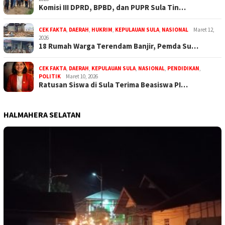
Komisi III DPRD, BPBD, dan PUPR Sula Tin…
CEK FAKTA
,
DAERAH
,
HUKRIM
,
KEPULAUAN SULA
,
NASIONAL
Maret 12,
2026
18 Rumah Warga Terendam Banjir, Pemda Su…
CEK FAKTA
,
DAERAH
,
KEPULAUAN SULA
,
NASIONAL
,
PENDIDIKAN
,
POLITIK
Maret 10, 2026
Ratusan Siswa di Sula Terima Beasiswa PI…
HALMAHERA SELATAN