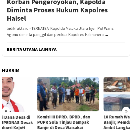
Korban Pengeroyokan, Kapolda
Diminta Proses Hukum Kapolres
Halsel
bidikfakta.id - TERNATE// Kapolda Maluku Utara Irjen Pol Waris
Agono diminta panggil dan periksa Kapolres Halmahera
...
BERITA UTAMA LAINNYA
HUKRIM
«
»
Komisi III DPRD, BPBD, dan
18 Rumah Warga Terendam
PUPR Sula Tinjau Dampak
Banjir, Pemda Sula Diminta
Banjir di Desa Waisakai
Ambil Langkah