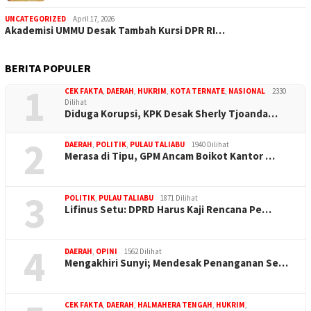
UNCATEGORIZED
April 17, 2026
Akademisi UMMU Desak Tambah Kursi DPR RI…
BERITA POPULER
1
CEK FAKTA
,
DAERAH
,
HUKRIM
,
KOTA TERNATE
,
NASIONAL
2330
Dilihat
Diduga Korupsi, KPK Desak Sherly Tjoanda…
2
DAERAH
,
POLITIK
,
PULAU TALIABU
1940 Dilihat
Merasa di Tipu, GPM Ancam Boikot Kantor …
3
POLITIK
,
PULAU TALIABU
1871 Dilihat
Lifinus Setu: DPRD Harus Kaji Rencana Pe…
4
DAERAH
,
OPINI
1562 Dilihat
Mengakhiri Sunyi; Mendesak Penanganan Se…
CEK FAKTA
,
DAERAH
,
HALMAHERA TENGAH
,
HUKRIM
,