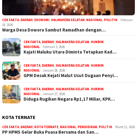
CEK FAKTA
,
DAERAH
,
EKONOMI
,
HALMAHERA SELATAN
,
NASIONAL
,
POLITIK
Februari
18, 2026
Warga Desa Dowora Sambut Ramadhan dengan…
CEK FAKTA
,
DAERAH
,
HALMAHERA SELATAN
,
HUKRIM
,
NASIONAL
Februari 3, 2026
Kajati Maluku Utara Diminta Tetapkan Kad…
CEK FAKTA
,
DAERAH
,
HALMAHERA SELATAN
,
HUKRIM
,
NASIONAL
Januari 28, 2026
GPM Desak Kejati Malut Usut Dugaan Penyi…
CEK FAKTA
,
DAERAH
,
HALMAHERA SELATAN
,
HUKRIM
,
NASIONAL
Januari 27, 2026
Diduga Rugikan Negara Rp1,17 Miliar, KPK…
KOTA TERNATE
CEK FAKTA
,
DAERAH
,
KOTA TERNATE
,
NASIONAL
,
PENDIDIKAN
,
POLITIK
Maret 11, 2026
PP HPMS Gelar Buka Puasa Bersama dan San…