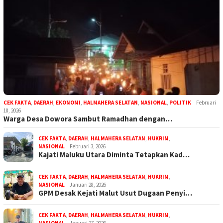
CEK FAKTA
,
DAERAH
,
EKONOMI
,
HALMAHERA SELATAN
,
NASIONAL
,
POLITIK
Februari
18, 2026
Warga Desa Dowora Sambut Ramadhan dengan…
CEK FAKTA
,
DAERAH
,
HALMAHERA SELATAN
,
HUKRIM
,
NASIONAL
Februari 3, 2026
Kajati Maluku Utara Diminta Tetapkan Kad…
CEK FAKTA
,
DAERAH
,
HALMAHERA SELATAN
,
HUKRIM
,
NASIONAL
Januari 28, 2026
GPM Desak Kejati Malut Usut Dugaan Penyi…
CEK FAKTA
,
DAERAH
,
HALMAHERA SELATAN
,
HUKRIM
,