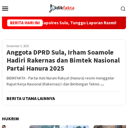
Loncat
Menu
ke
Mobile
konten
i PT MTP, Kapolres Sula, Tunggu Laporan Rasmi!
BERITA HARI INI
KKLI ST
Desember 5, 2025
Anggota DPRD Sula, Irham Soamole
Hadiri Rakernas dan Bimtek Nasional
Partai Hanura 2025
BIDIKFAKTA - Partai Hati Nurani Rakyat (Hanura) resmi menggelar
Rapat Kerja Nasional (Rakernas) I dan Bimbingan Teknis
...
BERITA UTAMA LAINNYA
HUKRIM