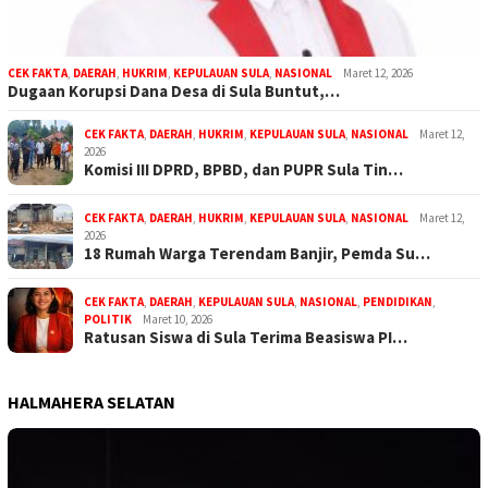
CEK FAKTA
,
DAERAH
,
HUKRIM
,
KEPULAUAN SULA
,
NASIONAL
Maret 12, 2026
Dugaan Korupsi Dana Desa di Sula Buntut,…
CEK FAKTA
,
DAERAH
,
HUKRIM
,
KEPULAUAN SULA
,
NASIONAL
Maret 12,
2026
Komisi III DPRD, BPBD, dan PUPR Sula Tin…
CEK FAKTA
,
DAERAH
,
HUKRIM
,
KEPULAUAN SULA
,
NASIONAL
Maret 12,
2026
18 Rumah Warga Terendam Banjir, Pemda Su…
CEK FAKTA
,
DAERAH
,
KEPULAUAN SULA
,
NASIONAL
,
PENDIDIKAN
,
POLITIK
Maret 10, 2026
Ratusan Siswa di Sula Terima Beasiswa PI…
HALMAHERA SELATAN