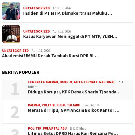
UNCATEGORIZED
April 18, 2026
Insiden di PT MTP, Disnakertrans Maluku …
UNCATEGORIZED
April 17, 2026
Kasus Karyawan Meninggal di PT MTP, YLBH…
UNCATEGORIZED
April 17, 2026
Akademisi UMMU Desak Tambah Kursi DPR RI…
BERITA POPULER
1
CEK FAKTA
,
DAERAH
,
HUKRIM
,
KOTA TERNATE
,
NASIONAL
2330
Dilihat
Diduga Korupsi, KPK Desak Sherly Tjoanda…
2
DAERAH
,
POLITIK
,
PULAU TALIABU
1940 Dilihat
Merasa di Tipu, GPM Ancam Boikot Kantor …
3
POLITIK
,
PULAU TALIABU
1871 Dilihat
Lifinus Setu: DPRD Harus Kaji Rencana Pe…