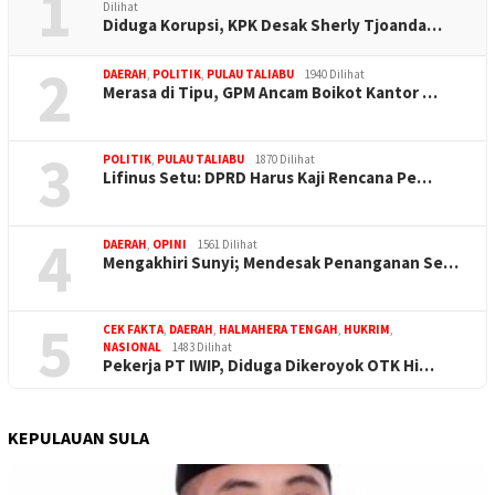
1
Dilihat
Diduga Korupsi, KPK Desak Sherly Tjoanda…
2
DAERAH
,
POLITIK
,
PULAU TALIABU
1940 Dilihat
Merasa di Tipu, GPM Ancam Boikot Kantor …
3
POLITIK
,
PULAU TALIABU
1870 Dilihat
Lifinus Setu: DPRD Harus Kaji Rencana Pe…
4
DAERAH
,
OPINI
1561 Dilihat
Mengakhiri Sunyi; Mendesak Penanganan Se…
5
CEK FAKTA
,
DAERAH
,
HALMAHERA TENGAH
,
HUKRIM
,
NASIONAL
1483 Dilihat
Pekerja PT IWIP, Diduga Dikeroyok OTK Hi…
KEPULAUAN SULA