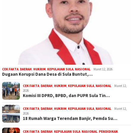
CEK FAKTA
,
DAERAH
,
HUKRIM
,
KEPULAUAN SULA
,
NASIONAL
Maret 12, 2026
Dugaan Korupsi Dana Desa di Sula Buntut,…
CEK FAKTA
,
DAERAH
,
HUKRIM
,
KEPULAUAN SULA
,
NASIONAL
Maret 12,
2026
Komisi III DPRD, BPBD, dan PUPR Sula Tin…
CEK FAKTA
,
DAERAH
,
HUKRIM
,
KEPULAUAN SULA
,
NASIONAL
Maret 12,
2026
18 Rumah Warga Terendam Banjir, Pemda Su…
CEK FAKTA
,
DAERAH
,
KEPULAUAN SULA
,
NASIONAL
,
PENDIDIKAN
,