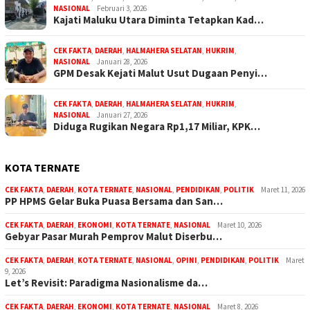
NASIONAL
Februari 3, 2026
Kajati Maluku Utara Diminta Tetapkan Kad…
CEK FAKTA
,
DAERAH
,
HALMAHERA SELATAN
,
HUKRIM
,
NASIONAL
Januari 28, 2026
GPM Desak Kejati Malut Usut Dugaan Penyi…
CEK FAKTA
,
DAERAH
,
HALMAHERA SELATAN
,
HUKRIM
,
NASIONAL
Januari 27, 2026
Diduga Rugikan Negara Rp1,17 Miliar, KPK…
KOTA TERNATE
CEK FAKTA
,
DAERAH
,
KOTA TERNATE
,
NASIONAL
,
PENDIDIKAN
,
POLITIK
Maret 11, 2026
PP HPMS Gelar Buka Puasa Bersama dan San…
CEK FAKTA
,
DAERAH
,
EKONOMI
,
KOTA TERNATE
,
NASIONAL
Maret 10, 2026
Gebyar Pasar Murah Pemprov Malut Diserbu…
CEK FAKTA
,
DAERAH
,
KOTA TERNATE
,
NASIONAL
,
OPINI
,
PENDIDIKAN
,
POLITIK
Maret
9, 2026
Let’s Revisit: Paradigma Nasionalisme da…
CEK FAKTA
,
DAERAH
,
EKONOMI
,
KOTA TERNATE
,
NASIONAL
Maret 8, 2026