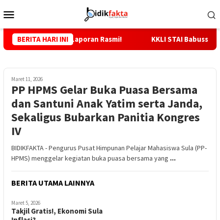
Loncat
Menu
ke
Mobile
konten
a, Tunggu Laporan Rasmi!
BERITA HARI INI
KKLI STAI Babussalam Sula 202
Maret 11, 2026
PP HPMS Gelar Buka Puasa Bersama
dan Santuni Anak Yatim serta Janda,
Sekaligus Bubarkan Panitia Kongres
IV
BIDIKFAKTA - Pengurus Pusat Himpunan Pelajar Mahasiswa Sula (PP-
HPMS) menggelar kegiatan buka puasa bersama yang
...
BERITA UTAMA LAINNYA
Maret 5, 2026
Takjil Gratis!, Ekonomi Sula
Inflasi?