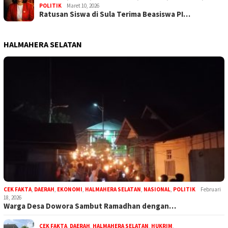
POLITIK
Maret 10, 2026
Ratusan Siswa di Sula Terima Beasiswa PI…
HALMAHERA SELATAN
CEK FAKTA
,
DAERAH
,
EKONOMI
,
HALMAHERA SELATAN
,
NASIONAL
,
POLITIK
Februari
18, 2026
Warga Desa Dowora Sambut Ramadhan dengan…
CEK FAKTA
,
DAERAH
,
HALMAHERA SELATAN
,
HUKRIM
,