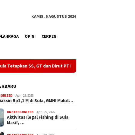
KAMIS, 6 AGUSTUS 2026
OLAHRAGA
OPINI
CERPEN
 Dirut PT IPL Sebagai Tersangka
Aktivitas Ilegal Fishing 
ERBARU
GORIZED
April 22, 2026
Vaksin Rp1,1 M di Sula, GMNI Malut…
UNCATEGORIZED
April 22, 2026
Aktivitas Ilegal Fishing di Sula
Masif, …