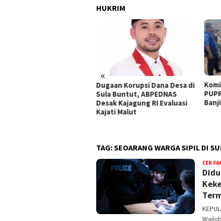
HUKRIM
«
Komisi III DPRD, BPBD, dan
18 R
aan Korupsi Dana Desa di
PUPR Sula Tinjau Dampak
Banj
a Buntut, ABPEDNAS
Banjir di Desa Waisakai
Ambi
ak Kajagung RI Evaluasi
ati Malut
TAG:
SEOARANG WARGA SIPIL DI SU
CEK FA
Didu
Keke
Ter
KEPUL
Wailo