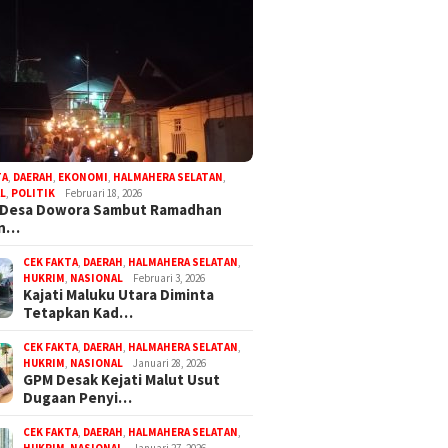
TA
,
DAERAH
,
EKONOMI
,
HALMAHERA SELATAN
,
L
,
POLITIK
Februari 18, 2026
 Desa Dowora Sambut Ramadhan
an…
CEK FAKTA
,
DAERAH
,
HALMAHERA SELATAN
,
HUKRIM
,
NASIONAL
Februari 3, 2026
Kajati Maluku Utara Diminta
Tetapkan Kad…
CEK FAKTA
,
DAERAH
,
HALMAHERA SELATAN
,
HUKRIM
,
NASIONAL
Januari 28, 2026
GPM Desak Kejati Malut Usut
Dugaan Penyi…
CEK FAKTA
,
DAERAH
,
HALMAHERA SELATAN
,
HUKRIM
,
NASIONAL
Januari 27, 2026