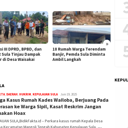
GMNI M
Cepat 
Dugaan
»
umah Warga Terendam
Balas Serangan Israel, Rudal
ir, Pemda Sula Diminta
Khorramshahr-4 Iran Hantam
l Langkah
Bandara Ben Gurion dan
Pangkalan Udara Israel di Tel
Aviv
KEPUL
LA
KTA
,
DAERAH
,
HUKRIM
,
KEPULAUAN SULA
bidikfakta.id
Juni 19, 2025
ga Kasus Rumah Kades Wailoba, Berjuang Pada
rasan ke Warga Sipil, Kasat Reskrim Jangan
makan Hoax
AUAN SULA,BidikFakta.id – Perkara kasus rumah Kepala Desa
ba Kecamatan Mangoli Tengah Kabupaten Kepulauan Sula,
…