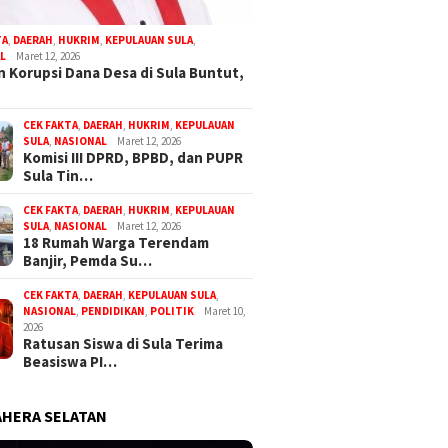
TA
,
DAERAH
,
HUKRIM
,
KEPULAUAN SULA
,
L
Maret 12, 2026
 Korupsi Dana Desa di Sula Buntut,
CEK FAKTA
,
DAERAH
,
HUKRIM
,
KEPULAUAN
SULA
,
NASIONAL
Maret 12, 2026
Komisi III DPRD, BPBD, dan PUPR
Sula Tin…
CEK FAKTA
,
DAERAH
,
HUKRIM
,
KEPULAUAN
SULA
,
NASIONAL
Maret 12, 2026
18 Rumah Warga Terendam
Banjir, Pemda Su…
CEK FAKTA
,
DAERAH
,
KEPULAUAN SULA
,
NASIONAL
,
PENDIDIKAN
,
POLITIK
Maret 10,
2026
Ratusan Siswa di Sula Terima
Beasiswa PI…
HERA SELATAN