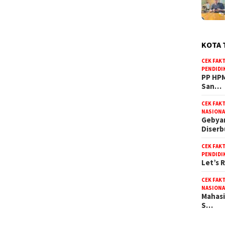
KOTA 
CEK FAK
PENDIDI
PP HPM
San…
CEK FAK
NASIONA
Gebyar
Diser
CEK FAK
PENDIDI
Let’s 
CEK FAK
NASIONA
Mahasi
S…