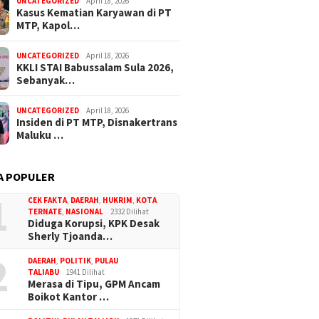
UNCATEGORIZED
April 18, 2026
Kasus Kematian Karyawan di PT
MTP, Kapol…
UNCATEGORIZED
April 18, 2026
KKLI STAI Babussalam Sula 2026,
Sebanyak…
UNCATEGORIZED
April 18, 2026
Insiden di PT MTP, Disnakertrans
Maluku …
A POPULER
1
CEK FAKTA
,
DAERAH
,
HUKRIM
,
KOTA
TERNATE
,
NASIONAL
2332 Dilihat
Diduga Korupsi, KPK Desak
Sherly Tjoanda…
2
DAERAH
,
POLITIK
,
PULAU
TALIABU
1941 Dilihat
Merasa di Tipu, GPM Ancam
Boikot Kantor …