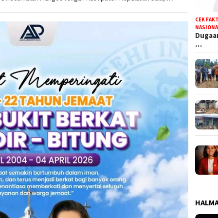
CEK FAK
NASIONA
Dugaan
…
HALMA