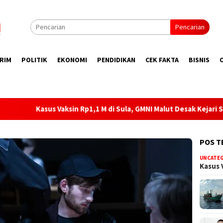
Pencarian
RIM
POLITIK
EKONOMI
PENDIDIKAN
CEK FAKTA
BISNIS
1,1 M di Sula, GMNI Malut Desak Kejari Sula Tetapkan SS, GT dan
POS T
UNCATE
Kasus 