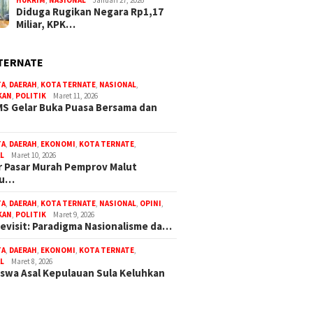
Diduga Rugikan Negara Rp1,17
Miliar, KPK…
TERNATE
TA
,
DAERAH
,
KOTA TERNATE
,
NASIONAL
,
KAN
,
POLITIK
Maret 11, 2026
S Gelar Buka Puasa Bersama dan
TA
,
DAERAH
,
EKONOMI
,
KOTA TERNATE
,
L
Maret 10, 2026
 Pasar Murah Pemprov Malut
bu…
TA
,
DAERAH
,
KOTA TERNATE
,
NASIONAL
,
OPINI
,
KAN
,
POLITIK
Maret 9, 2026
Revisit: Paradigma Nasionalisme da…
TA
,
DAERAH
,
EKONOMI
,
KOTA TERNATE
,
L
Maret 8, 2026
swa Asal Kepulauan Sula Keluhkan