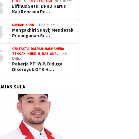
3
POLITIK
,
PULAU TALIABU
1871 Dilihat
Lifinus Setu: DPRD Harus
Kaji Rencana Pe…
alut Apresiasi Gerak
4
Polres Haltim Tangani
DAERAH
,
OPINI
1563 Dilihat
 Teror OTK di Lakoda
Mengakhiri Sunyi; Mendesak
Penanganan Se…
5
CEK FAKTA
,
DAERAH
,
HALMAHERA
Komisi I
Dugaan Korupsi Dana Desa di
TENGAH
,
HUKRIM
,
NASIONAL
1484
PUPR Su
Sula Buntut, ABPEDNAS
Dilihat
Pekerja PT IWIP, Diduga
Banjir d
Desak Kajagung RI Evaluasi
Dikeroyok OTK Hi…
Kajati Malut
AUAN SULA