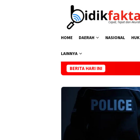
Loncat
ke
konten
HOME
DAERAH
NASIONAL
HUK
LAINNYA
BERITA HARI INI
Kasus Vaksin Rp