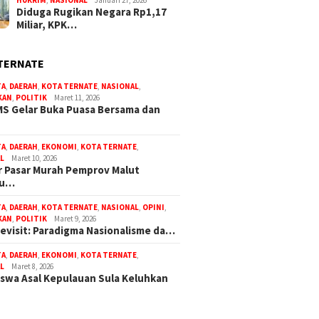
Diduga Rugikan Negara Rp1,17
Miliar, KPK…
TERNATE
TA
,
DAERAH
,
KOTA TERNATE
,
NASIONAL
,
KAN
,
POLITIK
Maret 11, 2026
S Gelar Buka Puasa Bersama dan
TA
,
DAERAH
,
EKONOMI
,
KOTA TERNATE
,
L
Maret 10, 2026
 Pasar Murah Pemprov Malut
bu…
TA
,
DAERAH
,
KOTA TERNATE
,
NASIONAL
,
OPINI
,
KAN
,
POLITIK
Maret 9, 2026
Revisit: Paradigma Nasionalisme da…
TA
,
DAERAH
,
EKONOMI
,
KOTA TERNATE
,
L
Maret 8, 2026
swa Asal Kepulauan Sula Keluhkan