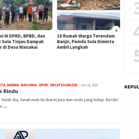
GMNI M
Cepat 
Dugaan
»
umah Warga Terendam
Balas Serangan Israel, Rudal
ir, Pemda Sula Diminta
Khorramshahr-4 Iran Hantam
l Langkah
Bandara Ben Gurion dan
Pangkalan Udara Israel di Tel
Aviv
KTA
,
DAERAH
,
NASIONAL
,
OPINI
,
UNCATEGORIZED
bidikfakta.id
Juni 14, 2025
KEPUL
k Rindu
– Itulah dia, tanah mati itu ibarat jiwa dan rindu yang hidup. Berdiri
an
…