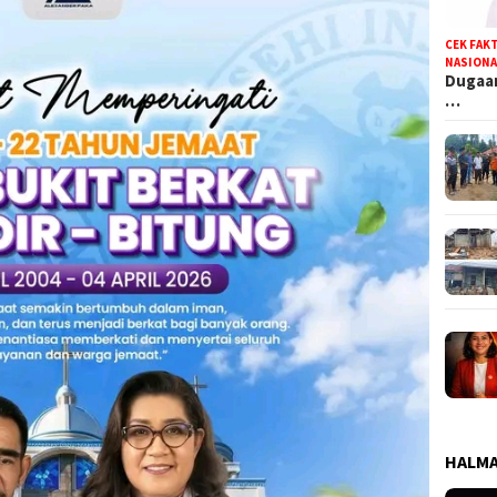
CEK FAK
NASIONA
Dugaan
…
HALMA