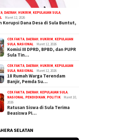
TA
,
DAERAH
,
HUKRIM
,
KEPULAUAN SULA
,
L
Maret 12, 2026
 Korupsi Dana Desa di Sula Buntut,
CEK FAKTA
,
DAERAH
,
HUKRIM
,
KEPULAUAN
SULA
,
NASIONAL
Maret 12, 2026
Komisi III DPRD, BPBD, dan PUPR
Sula Tin…
CEK FAKTA
,
DAERAH
,
HUKRIM
,
KEPULAUAN
SULA
,
NASIONAL
Maret 12, 2026
18 Rumah Warga Terendam
Banjir, Pemda Su…
CEK FAKTA
,
DAERAH
,
KEPULAUAN SULA
,
NASIONAL
,
PENDIDIKAN
,
POLITIK
Maret 10,
2026
Ratusan Siswa di Sula Terima
Beasiswa PI…
HERA SELATAN