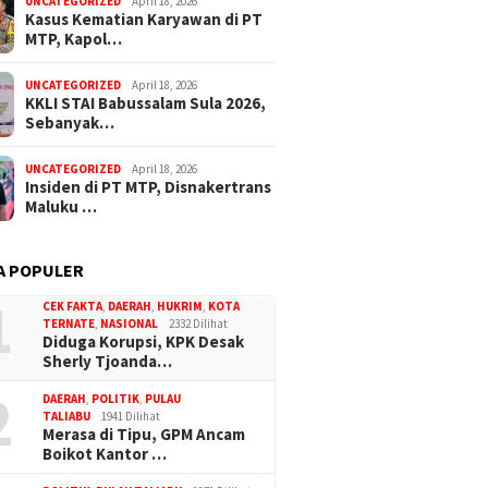
UNCATEGORIZED
April 18, 2026
Kasus Kematian Karyawan di PT
MTP, Kapol…
UNCATEGORIZED
April 18, 2026
KKLI STAI Babussalam Sula 2026,
Sebanyak…
UNCATEGORIZED
April 18, 2026
Insiden di PT MTP, Disnakertrans
Maluku …
A POPULER
1
CEK FAKTA
,
DAERAH
,
HUKRIM
,
KOTA
TERNATE
,
NASIONAL
2332 Dilihat
Diduga Korupsi, KPK Desak
Sherly Tjoanda…
2
DAERAH
,
POLITIK
,
PULAU
TALIABU
1941 Dilihat
Merasa di Tipu, GPM Ancam
Boikot Kantor …