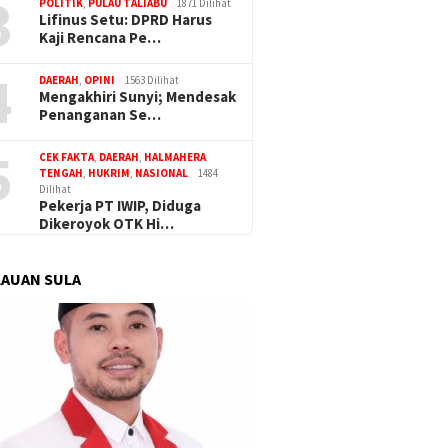
3
alut Apresiasi Gerak
POLITIK
,
PULAU TALIABU
1871 Dilihat
Lifinus Setu: DPRD Harus
Polres Haltim Tangani
Kaji Rencana Pe…
 Teror OTK di Lakoda
4
DAERAH
,
OPINI
1563 Dilihat
Mengakhiri Sunyi; Mendesak
Penanganan Se…
Komisi I
Dugaan Korupsi Dana Desa di
PUPR Su
Sula Buntut, ABPEDNAS
5
Banjir d
Desak Kajagung RI Evaluasi
CEK FAKTA
,
DAERAH
,
HALMAHERA
Kajati Malut
TENGAH
,
HUKRIM
,
NASIONAL
1484
Dilihat
Pekerja PT IWIP, Diduga
Dikeroyok OTK Hi…
AUAN SULA