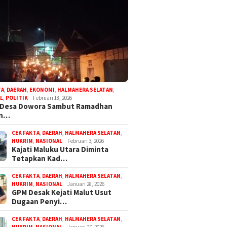
TA
,
DAERAH
,
EKONOMI
,
HALMAHERA SELATAN
,
L
,
POLITIK
Februari 18, 2026
 Desa Dowora Sambut Ramadhan
an…
CEK FAKTA
,
DAERAH
,
HALMAHERA SELATAN
,
HUKRIM
,
NASIONAL
Februari 3, 2026
Kajati Maluku Utara Diminta
Tetapkan Kad…
CEK FAKTA
,
DAERAH
,
HALMAHERA SELATAN
,
HUKRIM
,
NASIONAL
Januari 28, 2026
GPM Desak Kejati Malut Usut
Dugaan Penyi…
CEK FAKTA
,
DAERAH
,
HALMAHERA SELATAN
,
HUKRIM
,
NASIONAL
Januari 27, 2026