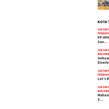
KOTA 
CEK FAK
PENDIDI
PP HPM
San…
CEK FAK
NASIONA
Gebyar
Diser
CEK FAK
PENDIDI
Let’s 
CEK FAK
NASIONA
Mahasi
S…