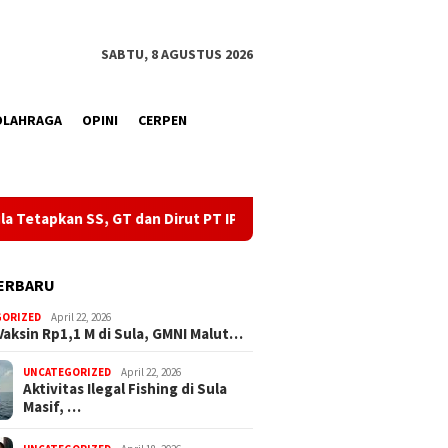
SABTU, 8 AGUSTUS 2026
OLAHRAGA
OPINI
CERPEN
dan Dirut PT IPL Sebagai Tersangka
Aktivitas Ilegal Fishi
ERBARU
GORIZED
April 22, 2026
Vaksin Rp1,1 M di Sula, GMNI Malut…
UNCATEGORIZED
April 22, 2026
Aktivitas Ilegal Fishing di Sula
Masif, …