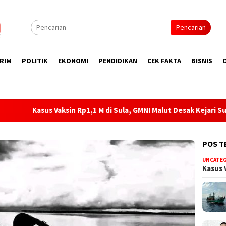
Pencarian
RIM
POLITIK
EKONOMI
PENDIDIKAN
CEK FAKTA
BISNIS
n Rp1,1 M di Sula, GMNI Malut Desak Kejari Sula Tetapkan SS, GT 
POS T
UNCATE
Kasus 