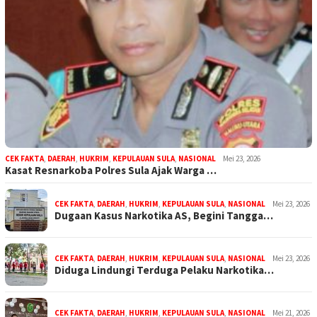
CEK FAKTA
,
DAERAH
,
HUKRIM
,
KEPULAUAN SULA
,
NASIONAL
Mei 23, 2026
Kasat Resnarkoba Polres Sula Ajak Warga …
CEK FAKTA
,
DAERAH
,
HUKRIM
,
KEPULAUAN SULA
,
NASIONAL
Mei 23, 2026
Dugaan Kasus Narkotika AS, Begini Tangga…
CEK FAKTA
,
DAERAH
,
HUKRIM
,
KEPULAUAN SULA
,
NASIONAL
Mei 23, 2026
Diduga Lindungi Terduga Pelaku Narkotika…
CEK FAKTA
,
DAERAH
,
HUKRIM
,
KEPULAUAN SULA
,
NASIONAL
Mei 21, 2026