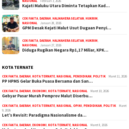
NASIONAL
Februari 3, 2026
Kajati Maluku Utara Diminta Tetapkan Kad…
CEK FAKTA
,
DAERAH
,
HALMAHERA SELATAN
,
HUKRIM
,
NASIONAL
Januari 28, 2026
GPM Desak Kejati Malut Usut Dugaan Penyi…
CEK FAKTA
,
DAERAH
,
HALMAHERA SELATAN
,
HUKRIM
,
NASIONAL
Januari 27, 2026
Diduga Rugikan Negara Rp1,17 Miliar, KPK…
KOTA TERNATE
CEK FAKTA
,
DAERAH
,
KOTA TERNATE
,
NASIONAL
,
PENDIDIKAN
,
POLITIK
Maret 11, 2026
PP HPMS Gelar Buka Puasa Bersama dan San…
CEK FAKTA
,
DAERAH
,
EKONOMI
,
KOTA TERNATE
,
NASIONAL
Maret 10, 2026
Gebyar Pasar Murah Pemprov Malut Diserbu…
CEK FAKTA
,
DAERAH
,
KOTA TERNATE
,
NASIONAL
,
OPINI
,
PENDIDIKAN
,
POLITIK
Maret
9, 2026
Let’s Revisit: Paradigma Nasionalisme da…
CEK FAKTA
,
DAERAH
,
EKONOMI
,
KOTA TERNATE
,
NASIONAL
Maret 8, 2026