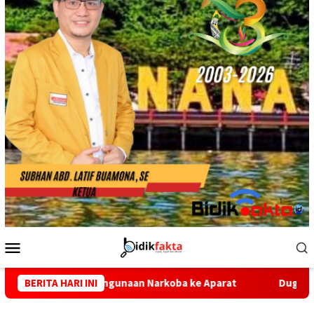
Menu
Mobile
ahgunaan Narkoba ke Aparat
BERITA HARI INI
Dugaan Kasus Narkotika AS, 