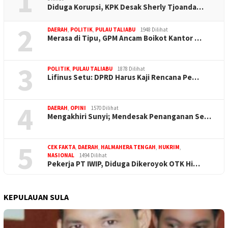
1
Diduga Korupsi, KPK Desak Sherly Tjoanda…
2
DAERAH
,
POLITIK
,
PULAU TALIABU
1948 Dilihat
Merasa di Tipu, GPM Ancam Boikot Kantor …
3
POLITIK
,
PULAU TALIABU
1878 Dilihat
Lifinus Setu: DPRD Harus Kaji Rencana Pe…
4
DAERAH
,
OPINI
1570 Dilihat
Mengakhiri Sunyi; Mendesak Penanganan Se…
5
CEK FAKTA
,
DAERAH
,
HALMAHERA TENGAH
,
HUKRIM
,
NASIONAL
1494 Dilihat
Pekerja PT IWIP, Diduga Dikeroyok OTK Hi…
KEPULAUAN SULA