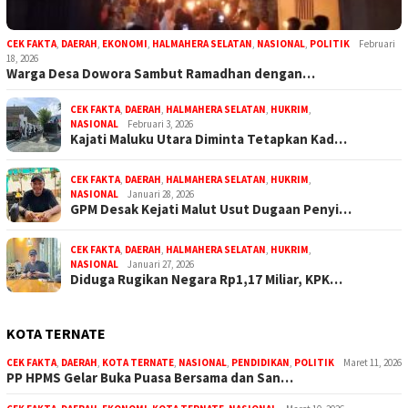
CEK FAKTA
,
DAERAH
,
EKONOMI
,
HALMAHERA SELATAN
,
NASIONAL
,
POLITIK
Februari
18, 2026
Warga Desa Dowora Sambut Ramadhan dengan…
CEK FAKTA
,
DAERAH
,
HALMAHERA SELATAN
,
HUKRIM
,
NASIONAL
Februari 3, 2026
Kajati Maluku Utara Diminta Tetapkan Kad…
CEK FAKTA
,
DAERAH
,
HALMAHERA SELATAN
,
HUKRIM
,
NASIONAL
Januari 28, 2026
GPM Desak Kejati Malut Usut Dugaan Penyi…
CEK FAKTA
,
DAERAH
,
HALMAHERA SELATAN
,
HUKRIM
,
NASIONAL
Januari 27, 2026
Diduga Rugikan Negara Rp1,17 Miliar, KPK…
KOTA TERNATE
CEK FAKTA
,
DAERAH
,
KOTA TERNATE
,
NASIONAL
,
PENDIDIKAN
,
POLITIK
Maret 11, 2026
PP HPMS Gelar Buka Puasa Bersama dan San…