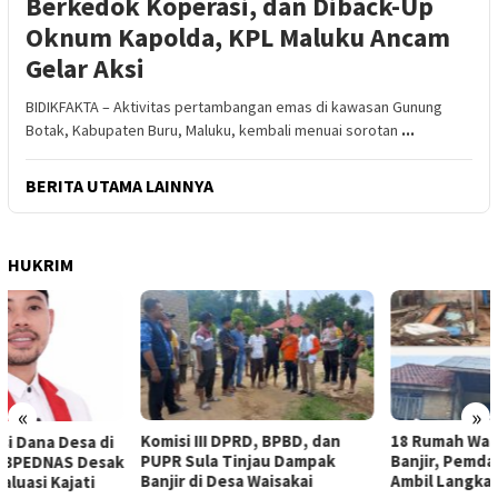
Berkedok Koperasi, dan Diback-Up
Oknum Kapolda, KPL Maluku Ancam
Gelar Aksi
BIDIKFAKTA – Aktivitas pertambangan emas di kawasan Gunung
Botak, Kabupaten Buru, Maluku, kembali menuai sorotan
...
BERITA UTAMA LAINNYA
HUKRIM
«
»
Komisi III DPRD, BPBD, dan
18 Rumah Warga Terendam
PUPR Sula Tinjau Dampak
Banjir, Pemda Sula Diminta
Banjir di Desa Waisakai
Ambil Langkah