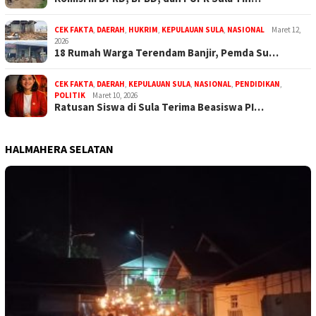
CEK FAKTA
,
DAERAH
,
HUKRIM
,
KEPULAUAN SULA
,
NASIONAL
Maret 12,
2026
18 Rumah Warga Terendam Banjir, Pemda Su…
CEK FAKTA
,
DAERAH
,
KEPULAUAN SULA
,
NASIONAL
,
PENDIDIKAN
,
POLITIK
Maret 10, 2026
Ratusan Siswa di Sula Terima Beasiswa PI…
HALMAHERA SELATAN