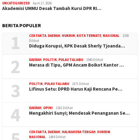
UNCATEGORIZED
April 17, 2026
Akademisi UMMU Desak Tambah Kursi DPR RI…
BERITA POPULER
1
CEK FAKTA
,
DAERAH
,
HUKRIM
,
KOTA TERNATE
,
NASIONAL
2330
Dilihat
Diduga Korupsi, KPK Desak Sherly Tjoanda…
2
DAERAH
,
POLITIK
,
PULAU TALIABU
1940 Dilihat
Merasa di Tipu, GPM Ancam Boikot Kantor …
3
POLITIK
,
PULAU TALIABU
1871 Dilihat
Lifinus Setu: DPRD Harus Kaji Rencana Pe…
4
DAERAH
,
OPINI
1561 Dilihat
Mengakhiri Sunyi; Mendesak Penanganan Se…
5
CEK FAKTA
,
DAERAH
,
HALMAHERA TENGAH
,
HUKRIM
,
NASIONAL
1484 Dilihat