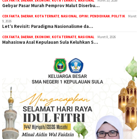
CEK FAKTA
,
DAERAH
,
EKONOMI
,
KOTA TERNATE
,
NASIONAL
Maret 10, 2026
Gebyar Pasar Murah Pemprov Malut Diserbu…
CEK FAKTA
,
DAERAH
,
KOTA TERNATE
,
NASIONAL
,
OPINI
,
PENDIDIKAN
,
POLITIK
Maret
9, 2026
Let’s Revisit: Paradigma Nasionalisme da…
CEK FAKTA
,
DAERAH
,
EKONOMI
,
KOTA TERNATE
,
NASIONAL
Maret 8, 2026
Mahasiswa Asal Kepulauan Sula Keluhkan S…