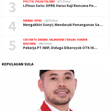
3
POLITIK
,
PULAU TALIABU
1871 Dilihat
Lifinus Setu: DPRD Harus Kaji Rencana Pe…
4
DAERAH
,
OPINI
1563 Dilihat
Mengakhiri Sunyi; Mendesak Penanganan Se…
5
CEK FAKTA
,
DAERAH
,
HALMAHERA TENGAH
,
HUKRIM
,
NASIONAL
1484 Dilihat
Pekerja PT IWIP, Diduga Dikeroyok OTK Hi…
KEPULAUAN SULA