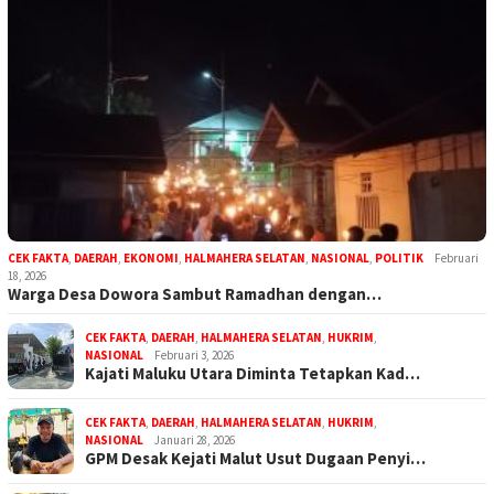
CEK FAKTA
,
DAERAH
,
EKONOMI
,
HALMAHERA SELATAN
,
NASIONAL
,
POLITIK
Februari
18, 2026
Warga Desa Dowora Sambut Ramadhan dengan…
CEK FAKTA
,
DAERAH
,
HALMAHERA SELATAN
,
HUKRIM
,
NASIONAL
Februari 3, 2026
Kajati Maluku Utara Diminta Tetapkan Kad…
CEK FAKTA
,
DAERAH
,
HALMAHERA SELATAN
,
HUKRIM
,
NASIONAL
Januari 28, 2026
GPM Desak Kejati Malut Usut Dugaan Penyi…