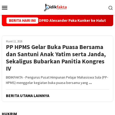
Loncat
Menu
ke
Mobile
konten
rintahan, DPRD Alexander Paka Kunker ke Halut
BERITA HARI INI
Dugaan 
Maret 11, 2026
PP HPMS Gelar Buka Puasa Bersama
dan Santuni Anak Yatim serta Janda,
Sekaligus Bubarkan Panitia Kongres
IV
BIDIKFAKTA - Pengurus Pusat Himpunan Pelajar Mahasiswa Sula (PP-
HPMS) menggelar kegiatan buka puasa bersama yang
...
BERITA UTAMA LAINNYA
HUKRIM