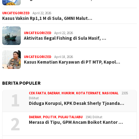
UNCATEGORIZED
April 22, 2026
Kasus Vaksin Rp1,1 M di Sula, GMNI Malut…
UNCATEGORIZED
April 22, 2026
Aktivitas Ilegal Fishing di Sula Masif, …
UNCATEGORIZED
April 18, 2026
Kasus Kematian Karyawan di PT MTP, Kapol…
BERITA POPULER
1
CEK FAKTA
,
DAERAH
,
HUKRIM
,
KOTA TERNATE
,
NASIONAL
2335
Dilihat
Diduga Korupsi, KPK Desak Sherly Tjoanda…
2
DAERAH
,
POLITIK
,
PULAU TALIABU
1941 Dilihat
Merasa di Tipu, GPM Ancam Boikot Kantor …