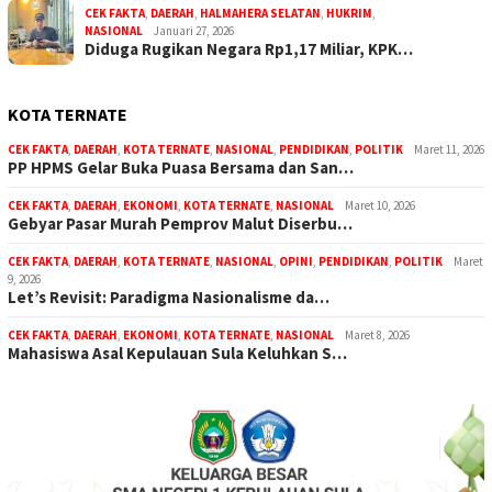
CEK FAKTA
,
DAERAH
,
HALMAHERA SELATAN
,
HUKRIM
,
NASIONAL
Januari 27, 2026
Diduga Rugikan Negara Rp1,17 Miliar, KPK…
KOTA TERNATE
CEK FAKTA
,
DAERAH
,
KOTA TERNATE
,
NASIONAL
,
PENDIDIKAN
,
POLITIK
Maret 11, 2026
PP HPMS Gelar Buka Puasa Bersama dan San…
CEK FAKTA
,
DAERAH
,
EKONOMI
,
KOTA TERNATE
,
NASIONAL
Maret 10, 2026
Gebyar Pasar Murah Pemprov Malut Diserbu…
CEK FAKTA
,
DAERAH
,
KOTA TERNATE
,
NASIONAL
,
OPINI
,
PENDIDIKAN
,
POLITIK
Maret
9, 2026
Let’s Revisit: Paradigma Nasionalisme da…
CEK FAKTA
,
DAERAH
,
EKONOMI
,
KOTA TERNATE
,
NASIONAL
Maret 8, 2026
Mahasiswa Asal Kepulauan Sula Keluhkan S…