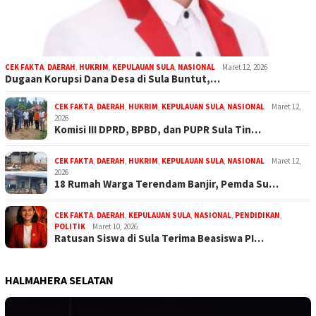
CEK FAKTA
,
DAERAH
,
HUKRIM
,
KEPULAUAN SULA
,
NASIONAL
Maret 12, 2026
Dugaan Korupsi Dana Desa di Sula Buntut,…
CEK FAKTA
,
DAERAH
,
HUKRIM
,
KEPULAUAN SULA
,
NASIONAL
Maret 12,
2026
Komisi III DPRD, BPBD, dan PUPR Sula Tin…
CEK FAKTA
,
DAERAH
,
HUKRIM
,
KEPULAUAN SULA
,
NASIONAL
Maret 12,
2026
18 Rumah Warga Terendam Banjir, Pemda Su…
CEK FAKTA
,
DAERAH
,
KEPULAUAN SULA
,
NASIONAL
,
PENDIDIKAN
,
POLITIK
Maret 10, 2026
Ratusan Siswa di Sula Terima Beasiswa PI…
HALMAHERA SELATAN