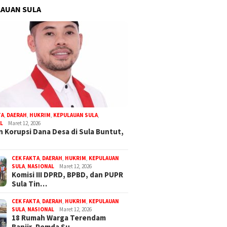
AUAN SULA
TA
,
DAERAH
,
HUKRIM
,
KEPULAUAN SULA
,
L
Maret 12, 2026
 Korupsi Dana Desa di Sula Buntut,
CEK FAKTA
,
DAERAH
,
HUKRIM
,
KEPULAUAN
SULA
,
NASIONAL
Maret 12, 2026
Komisi III DPRD, BPBD, dan PUPR
Sula Tin…
CEK FAKTA
,
DAERAH
,
HUKRIM
,
KEPULAUAN
SULA
,
NASIONAL
Maret 12, 2026
18 Rumah Warga Terendam
Banjir, Pemda Su…