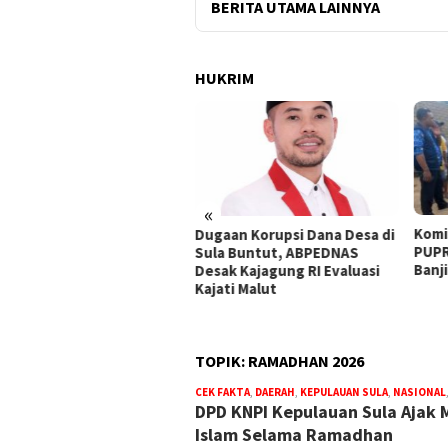
BERITA UTAMA LAINNYA
HUKRIM
«
Komisi III DPRD, BPBD, dan
18 R
aan Korupsi Dana Desa di
PUPR Sula Tinjau Dampak
Banj
a Buntut, ABPEDNAS
Banjir di Desa Waisakai
Ambi
ak Kajagung RI Evaluasi
ati Malut
TOPIK:
RAMADHAN 2026
CEK FAKTA
,
DAERAH
,
KEPULAUAN SULA
,
NASIONAL
DPD KNPI Kepulauan Sula Ajak 
Islam Selama Ramadhan