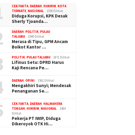
1
CEK FAKTA
,
DAERAH
,
HUKRIM
,
KOTA
TERNATE
,
NASIONAL
2330 Dilihat
Diduga Korupsi, KPK Desak
Sherly Tjoanda…
2
DAERAH
,
POLITIK
,
PULAU
TALIABU
1940 Dilihat
Merasa di Tipu, GPM Ancam
Boikot Kantor …
3
POLITIK
,
PULAU TALIABU
1871 Dilihat
Lifinus Setu: DPRD Harus
Kaji Rencana Pe…
4
DAERAH
,
OPINI
1561 Dilihat
Mengakhiri Sunyi; Mendesak
Penanganan Se…
5
CEK FAKTA
,
DAERAH
,
HALMAHERA
TENGAH
,
HUKRIM
,
NASIONAL
1484
Dilihat
Pekerja PT IWIP, Diduga
Dikeroyok OTK Hi…