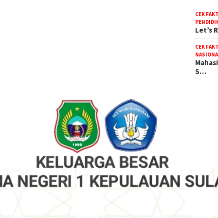
CEK FAK
PENDIDI
Let’s 
CEK FAK
NASIONA
Mahasi
S…