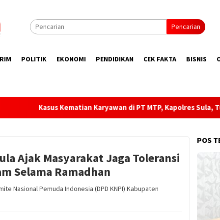
Pencarian
RIM
POLITIK
EKONOMI
PENDIDIKAN
CEK FAKTA
BISNIS
tian Karyawan di PT MTP, Kapolres Sula, Tunggu Laporan Rasmi!
POS T
la Ajak Masyarakat Jaga Toleransi
lam Selama Ramadhan
mite Nasional Pemuda Indonesia (DPD KNPI) Kabupaten