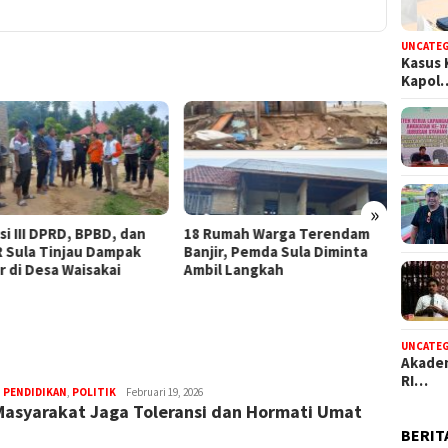
UNCATE
Kasus 
Kapol
GMNI M
Cepat 
Dugaan
»
umah Warga Terendam
Balas Serangan Israel, Rudal
ir, Pemda Sula Diminta
Khorramshahr-4 Iran Hantam
l Langkah
Bandara Ben Gurion dan
Pangkalan Udara Israel di Tel
Aviv
UNCATE
Akadem
RI…
,
PENDIDIKAN
,
POLITIK
bidikfakta.id
Februari 19, 2026
Masyarakat Jaga Toleransi dan Hormati Umat
BERIT