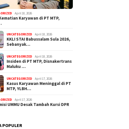
GORIZED
April 18, 2026
Kematian Karyawan di PT MTP,
…
alut Apresiasi Gerak
UNCATEGORIZED
April 18, 2026
KKLI STAI Babussalam Sula 2026,
Polres Haltim Tangani
Sebanyak…
 Teror OTK di Lakoda
UNCATEGORIZED
April 18, 2026
Insiden di PT MTP, Disnakertrans
Maluku …
Komisi I
Dugaan Korupsi Dana Desa di
PUPR Su
Sula Buntut, ABPEDNAS
Banjir d
Desak Kajagung RI Evaluasi
UNCATEGORIZED
April 17, 2026
Kajati Malut
Kasus Karyawan Meninggal di PT
MTP, YLBH…
GORIZED
April 17, 2026
isi UMMU Desak Tambah Kursi DPR
A POPULER