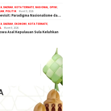
TA
,
DAERAH
,
KOTA TERNATE
,
NASIONAL
,
OPINI
,
KAN
,
POLITIK
Maret 9, 2026
Revisit: Paradigma Nasionalisme da…
TA
,
DAERAH
,
EKONOMI
,
KOTA TERNATE
,
L
Maret 8, 2026
swa Asal Kepulauan Sula Keluhkan