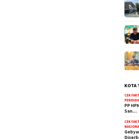
KOTA 
CEK FAK
PENDIDI
PP HPM
San…
CEK FAK
NASIONA
Gebyar
Diser