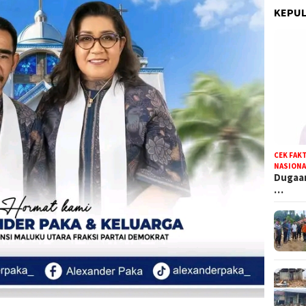
KEPUL
CEK FAK
NASIONA
Dugaan
…