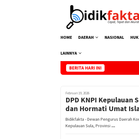
Loncat
ke
konten
HOME
DAERAH
NASIONAL
HUK
LAINNYA
BERITA HARI INI
Kasus Kema
Februari 19, 2026
DPD KNPI Kepulauan Su
dan Hormati Umat Is
Bidikfakta - Dewan Pengurus Daerah Ko
Kepulauan Sula, Provinsi
...