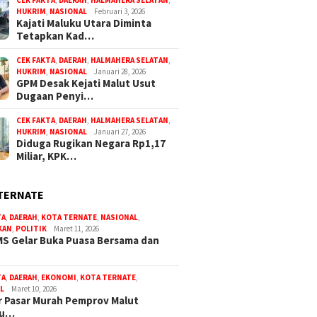
CEK FAKTA
,
DAERAH
,
HALMAHERA SELATAN
,
HUKRIM
,
NASIONAL
Februari 3, 2026
Kajati Maluku Utara Diminta
Tetapkan Kad…
CEK FAKTA
,
DAERAH
,
HALMAHERA SELATAN
,
HUKRIM
,
NASIONAL
Januari 28, 2026
GPM Desak Kejati Malut Usut
Dugaan Penyi…
CEK FAKTA
,
DAERAH
,
HALMAHERA SELATAN
,
HUKRIM
,
NASIONAL
Januari 27, 2026
Diduga Rugikan Negara Rp1,17
Miliar, KPK…
TERNATE
TA
,
DAERAH
,
KOTA TERNATE
,
NASIONAL
,
KAN
,
POLITIK
Maret 11, 2026
S Gelar Buka Puasa Bersama dan
TA
,
DAERAH
,
EKONOMI
,
KOTA TERNATE
,
L
Maret 10, 2026
 Pasar Murah Pemprov Malut
bu…