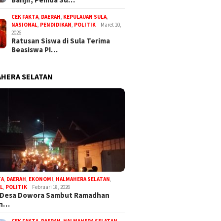
CEK FAKTA
,
DAERAH
,
KEPULAUAN SULA
,
NASIONAL
,
PENDIDIKAN
,
POLITIK
Maret 10,
2026
Ratusan Siswa di Sula Terima
Beasiswa PI…
HERA SELATAN
TA
,
DAERAH
,
EKONOMI
,
HALMAHERA SELATAN
,
L
,
POLITIK
Februari 18, 2026
 Desa Dowora Sambut Ramadhan
an…